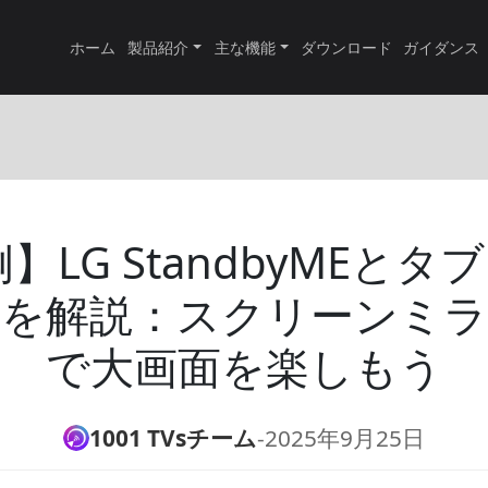
ホーム
製品紹介
主な機能
ダウンロード
ガイダンス
】LG StandbyMEと
を解説：スクリーンミ
で大画面を楽しもう
1001 TVsチーム
-
2025年9月25日