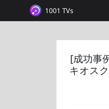
1001 TVs
[成功事例
キオスク