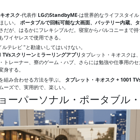
キオスク
-代表作
LGのStandbyME
-は世界的なライフスタイ
ほしい。
ポータブルで回転可能な大画面、バッテリー内蔵、タ
さだが、はるかにフレキシブルだ。寝室からバルコニーまで持
もワイヤレスで使用できる。
イルテレビ "と勘違いしてはいけない。
01 TVsスクリーンミラーリングアプリ
タブレット・キオスクは
・トレーナー、寮のゲーム・ハブ、さらには勉強や仕事用のセ
変身する。
を組み合わせる方法を学ぶ。
タブレット・キオスク + 1001 TV
ムーズで、実用的で、楽しい。
ショーパーソナル・ポータブル