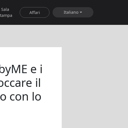
Sala
Italiano
Affari
stampa
byME e i
occare il
o con lo