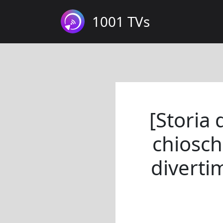
1001 TVs
[Storia
chioschi
diverti