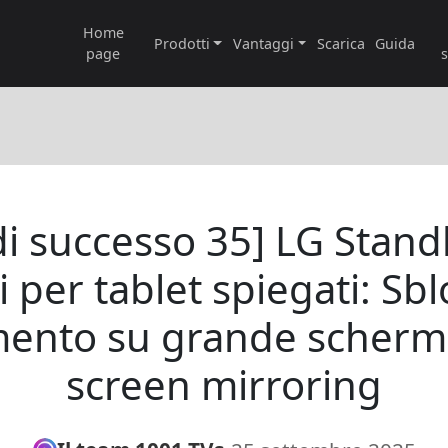
Home
Prodotti
Vantaggi
Scarica
Guida
page
 di successo 35] LG Stand
 per tablet spiegati: Sbl
mento su grande scherm
screen mirroring