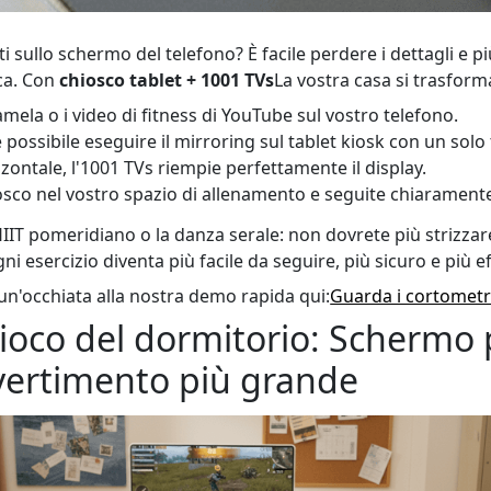
i sullo schermo del telefono? È facile perdere i dettagli e pi
ca. Con
chiosco tablet + 1001 TVs
La vostra casa si trasform
mela o i video di fitness di YouTube sul vostro telefono.
possibile eseguire il mirroring sul tablet kiosk con un solo
zzontale, l'1001 TVs riempie perfettamente il display.
iosco nel vostro spazio di allenamento e seguite chiaramen
IIT pomeridiano o la danza serale: non dovrete più strizzare
i esercizio diventa più facile da seguire, più sicuro e più ef
un'occhiata alla nostra demo rapida qui:
Guarda i cortomet
gioco del dormitorio: Schermo 
vertimento più grande