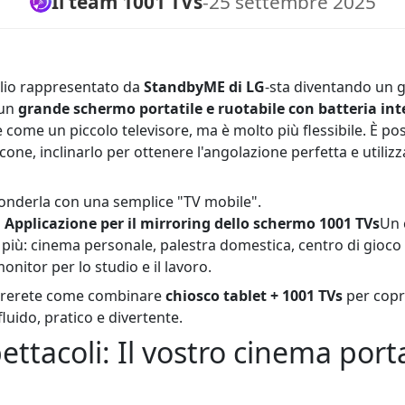
Il team 1001 TVs
-
25 settembre 2025
lio rappresentato da
StandbyME di LG
-sta diventando un ga
 un
grande schermo portatile e ruotabile con batteria in
 come un piccolo televisore, ma è molto più flessibile. È pos
cone, inclinarlo per ottenere l'angolazione perfetta e utilizz
nderla con una semplice "TV mobile".
l
Applicazione per il mirroring dello schermo 1001 TVs
Un 
 più: cinema personale, palestra domestica, centro di gioco
nitor per lo studio e il lavoro.
parerete come combinare
chiosco tablet + 1001 TVs
per copri
fluido, pratico e divertente.
pettacoli: Il vostro cinema porta