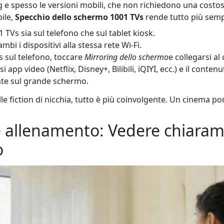
g e spesso le versioni mobili, che non richiedono una costos
ile,
Specchio dello schermo 1001 TVs
rende tutto più semp
01 TVs sia sul telefono che sul tablet kiosk.
mbi i dispositivi alla stessa rete Wi-Fi.
s sul telefono, toccare
Mirroring dello schermo
e collegarsi al
si app video (Netflix, Disney+, Bilibili, iQIYI, ecc.) e il cont
te sul grande schermo.
lle fiction di nicchia, tutto è più coinvolgente. Un cinema po
 e allenamento: Vedere chiara
o