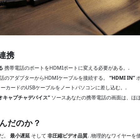
連携
る
携帯電話のポートをHDMIポートに変える必要がある。.
話のアダプターからHDMIケーブルを接続する。
“HDMI IN”
ポ
ーカードのUSBケーブルをノートパソコンに差し込む。.
オキャプチャデバイス”
ソースあなたの携帯電話の画面は、ほ
んだのか？
だ。
最小遅延
そして
非圧縮ビデオ品質
. .物理的なワイヤー