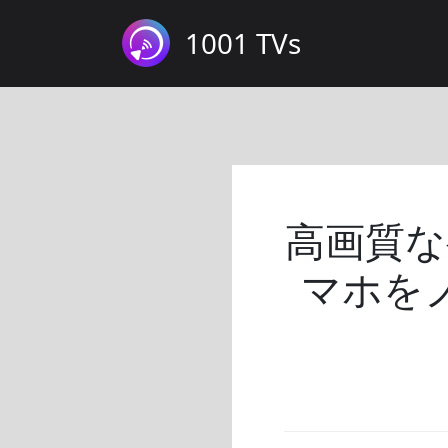
1001 TVs
高画質な
マホを