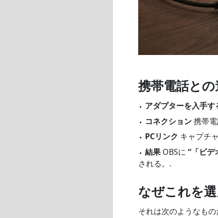
携帯電話との
⬩
アダプターを入手す
⬩
コネクション
携帯電
⬩
PCリンク
キャプチャ
⬩
結果
OBSに
“「ビデ
される。.
なぜこれを選
それは次のようなもの