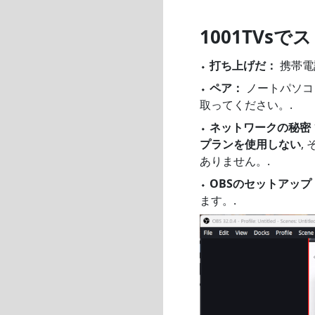
1001TVs
⬩
打ち上げだ：
携帯電
⬩
ペア：
ノートパソコ
取ってください。.
⬩
ネットワークの秘密
プランを使用しない
,
ありません。.
⬩
OBSのセットアップ
ます。.