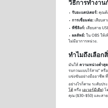
วิธีการทำงานก
⬩
รับอะแดปเตอร์:
คุณต้
⬩
การเชื่อมต่อ:
เสียบสา
⬩
พีซีลิงก์:
เสียบสาย USB
⬩
ผลลัพธ์:
ใน OBS ให้เพ
ไม่มีอาการหน่วง.
ทำไมถึงเลือกสิ่
มันให้
ความหน่วงต่ำสุด
รบกวนแบบไร้สาย” หรือ
แข่งขันอย่างมืออาชีพ ท
อย่างไรก็ตาม ระดับประสิ
โต้
หรือ
เอเวอร์มีเดีย
) โ
คุณ ($30–$50) และสาย