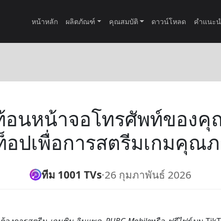
หน้าหลัก
ผลิตภัณฑ์
คุณสมบัติ
ดาวน์โหลด
คำแนะน
ะท้อนหน้าจอโทรศัพท์ของคุ
ท็อปเพื่อการสตรีมเกมคุณภ
ทีม 1001 TVs
·
26 กุมภาพันธ์ 2026
ี่ต้องการสตรีม
เกนชิน อิมแพค
,
PUBG Mobile
หรือ
ฟรีไฟร์
บน TikT