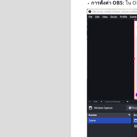
⬩
การตั้งค่า OBS:
ใน OB