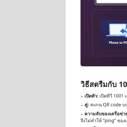
วิธีสตรีมกับ 
⬩
เปิดตัว:
เปิดทีวี 1001
⬩
คู่:
สแกน QR code บน
⬩
ความลับของเครือข่า
จึงไม่ทำให้ “ping” ข