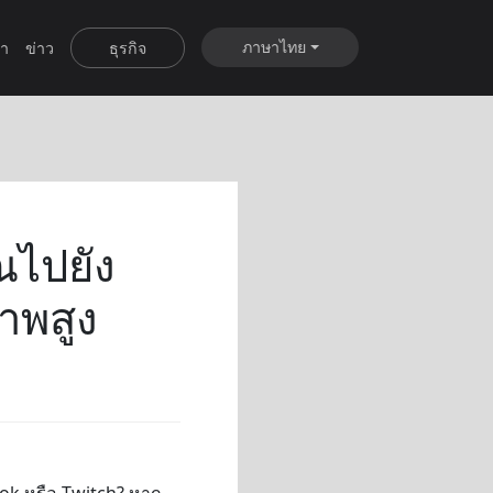
ภาษาไทย
ำ
ข่าว
ธุรกิจ
ณไปยัง
าพสูง
ok หรือ Twitch? หาก