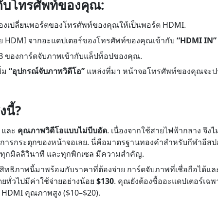
ับโทรศัพท์ของคุณ:
องเปลี่ยนพอร์ตของโทรศัพท์ของคุณให้เป็นพอร์ต HDMI.
ย HDMI จากอะแดปเตอร์ของโทรศัพท์ของคุณเข้ากับ
“HDMI IN”
 ของการ์ดจับภาพเข้ากับแล็ปท็อปของคุณ.
ิ่ม
“อุปกรณ์จับภาพวิดีโอ”
แหล่งที่มา หน้าจอโทรศัพท์ของคุณจะป
งนี้?
และ
คุณภาพวิดีโอแบบไม่บีบอัด
. เนื่องจากใช้สายไฟฟ้ากลาง จึงไ
การกระตุกของหน้าจอเลย. นี่คือมาตรฐานทองคำสำหรับกีฬาอีสปอ
ี่ทุกมิลลิวินาที และทุกพิกเซล มีความสำคัญ.
ทธิภาพนี้มาพร้อมกับราคาที่ต้องจ่าย การ์ดจับภาพที่เชื่อถือได้และม
ดยทั่วไปมีค่าใช้จ่ายอย่างน้อย
$130
. คุณยังต้องซื้ออะแดปเตอร์เ
 HDMI คุณภาพสูง ($10–$20).