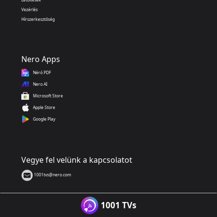
Vezérlés
Hírszerkesztőség
Nero Apps
Néró PDF
Nero AI
Microsoft Store
Apple Store
Google Play
Vegye fel velünk a kapcsolatot
1001tvs@nero.com
1001 TVs