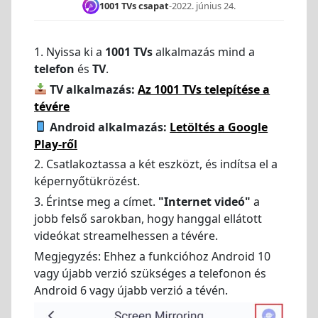
1001 TVs csapat
-
2022. június 24.
1. Nyissa ki a
1001 TVs
alkalmazás mind a
telefon
és
TV
.
TV alkalmazás:
Az 1001 TVs telepítése a
tévére
Android alkalmazás:
Letöltés a Google
Play-ről
2. Csatlakoztassa a két eszközt, és indítsa el a
képernyőtükrözést.
3. Érintse meg a címet.
"Internet videó"
a
jobb felső sarokban, hogy hanggal ellátott
videókat streamelhessen a tévére.
Megjegyzés: Ehhez a funkcióhoz Android 10
vagy újabb verzió szükséges a telefonon és
Android 6 vagy újabb verzió a tévén.