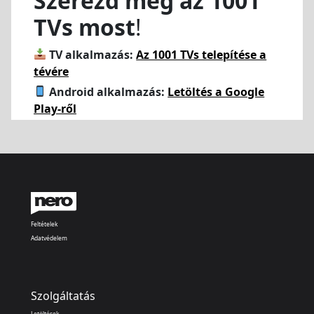
Szerezd meg az 1001
TVs most
!
TV alkalmazás:
Az 1001 TVs telepítése a
tévére
Android alkalmazás:
Letöltés a Google
Play-ről
Feltételek
Adatvédelem
Szolgáltatás
Letöltések