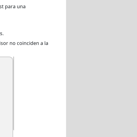
st para una
s.
isor no coinciden a la