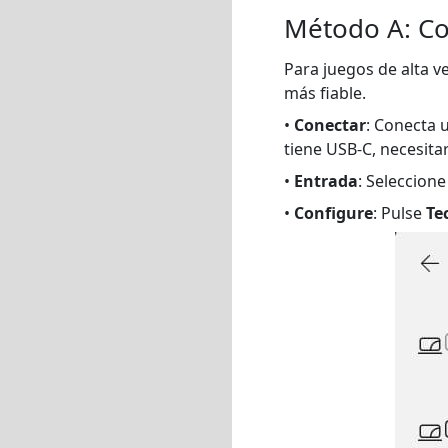
Método A: Co
Para juegos de alta v
más fiable.
•
Conectar
: Conecta u
tiene USB-C, necesit
•
Entrada
: Seleccion
•
Configure
: Pulse
Te