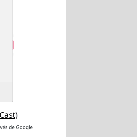
Cast
)
ravés de Google