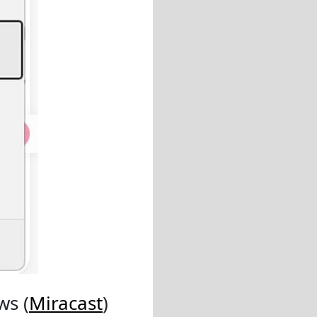
ws (
Miracast
)