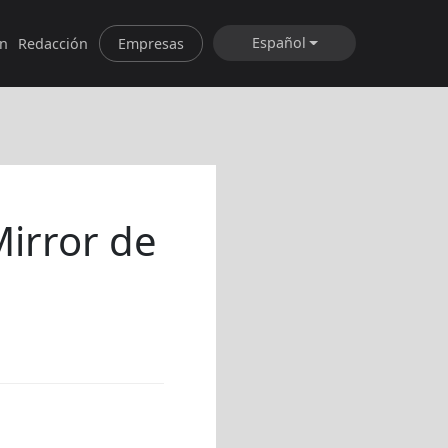
Español
ón
Redacción
Empresas
irror de