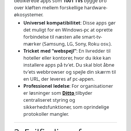
dedikerede apps som
1001 TVs
bygge bro
over kløften mellem forskellige hardware-
økosystemer.
Universel kompatibilitet
: Disse apps gør
det muligt for en Windows-pc at oprette
forbindelse til næsten alle smart-tv-
mærker (Samsung, LG, Sony, Roku osv.).
Tricket med “webspejl”
: En livredder til
hoteller eller kontorer, hvor du ikke kan
installere apps på tv'et. Du skal blot åbne
tv'ets webbrowser og spejle din skærm til
en URL, der leveres af pc-appen.
Professionel ledelse
: For organisationer
er løsninger som
Ditto
tilbyder
centraliseret styring og
sikkerhedsfunktioner, som oprindelige
protokoller mangler.