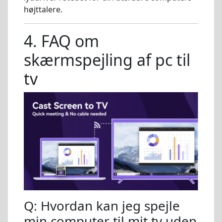
højttalere.
4. FAQ om
skærmspejling af pc til
tv
Q: Hvordan kan jeg spejle
min computer til mit tv uden