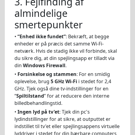
3. Fejlfinding af
almindelige
smertepunkter
•
“Enhed ikke fundet”
: Bekræft, at begge
enheder er på præcis det samme Wi-Fi-
netværk. Hvis de stadig ikke vil forbinde, skal
du sikre dig, at din spejlingsapp er tilladt via
din
Windows Firewall
.
•
Forsinkelse og stammen
: For en smidig
oplevelse, brug
5 GHz Wi-Fi
i stedet for 2,4
GHz. Tjek også dine tv-indstillinger for en
“
Spiltilstand
” for at reducere den interne
billedbehandlingstid.
•
Ingen lyd på tv'et
: Tjek din pc's
lydindstillinger for at sikre, at outputtet er
indstillet til tv'et eller spejlingsappens virtuelle
lyddriver i stedet for din bærbare computers