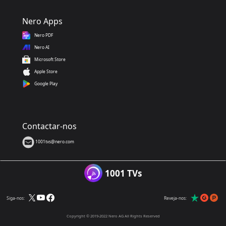
Nero Apps
Nero PDF
Nero AI
Microsoft Store
Apple Store
Google Play
Contactar-nos
1001tvs@nero.com
1001 TVs
Siga-nos:
Reveja-nos:
Copyright © 2019-2022 Nero AG All Rights Reserved