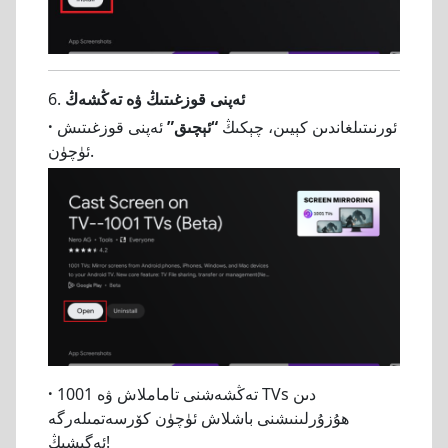
ئەپنى قوزغىتىڭ ۋە تەڭشەڭ
6.
ئورنىتىلغاندىن كېيىن، چېكىڭ
“ئېچىق”
ئەپنى قوزغىتىش
·
ئۈچۈن.
تەڭشەشنى تاماملاش ۋە 1001 TVs دىن
·
ھۇزۇرلىنىشنى باشلاش ئۈچۈن كۆرسەتمىلەرگە
ئەگىشىڭ!