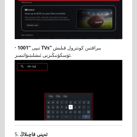
يىراقتىن كونترول قىلىش
“1001 TVs”
تىپى
·
ئۈسكۈنىڭىزنى ئىشلىتىۋاتىمىز.
ئەپنى قاچىلاڭ
5.