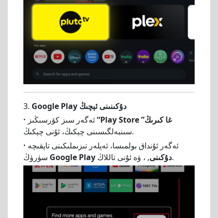
Google Play دۇكىنىنى ئېچىڭ
3.
“Play Store غا كىرىڭ”
ئەگەر سىز كۆرسىڭىز
·
سىنبەلگىسىنى چېكىڭ، ئۇنى چېكىڭ.
ئەگەر ئۇنداق بولمىسا، ئەپلەر تىزىملىكىنى تاپقىچە
·
, ، ۋە ئۇنى تاللاڭ.
Google Play دۇكىنى
سۈرۈڭ