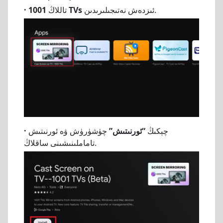
ئىزدەش نەتىجىلىرىدىن.
1001 TVs
تاللاڭ
·
چېكىڭ
“ئورنىتىش”
چۈشۈرۈش ۋە ئورنىتىش
·
تاماملىنىشىنى ساقلاڭ.