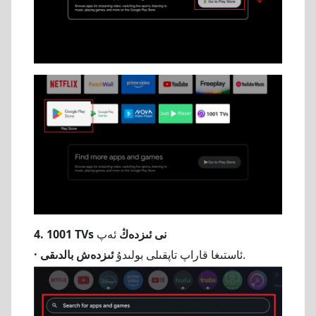
4. 1001 TVs نى ئىزدەڭ
ئەپ
.
ئاستىغا قاراپ تاپقىلى بولىدۇ
ئىزدەش بالدىقى
·