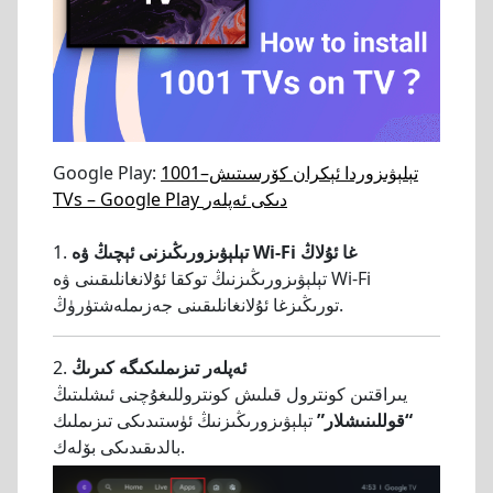
تېلېۋىزوردا ئېكران كۆرسىتىش–1001
Google Play:
TVs – Google Play دىكى ئەپلەر
تېلېۋىزورىڭىزنى ئېچىڭ ۋە Wi-Fi غا ئۇلاڭ
1.
تېلېۋىزورىڭىزنىڭ توكقا ئۇلانغانلىقىنى ۋە Wi-Fi
تورىڭىزغا ئۇلانغانلىقىنى جەزىملەشتۈرۈڭ.
ئەپلەر تىزىملىكىگە كىرىڭ
2.
يىراقتىن كونترول قىلىش كونتروللىغۇچنى ئىشلىتىڭ
“قوللىنىشلار”
تېلېۋىزورىڭىزنىڭ ئۈستىدىكى تىزىملىك
بالدىقىدىكى بۆلەك.