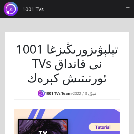
1001 TVs
تېلېۋىزورىڭىزغا 1001
TVs نى قانداق
ئورنىتىش كېرەك
ئىيۇل 13, 2022
·
1001 TVs Team