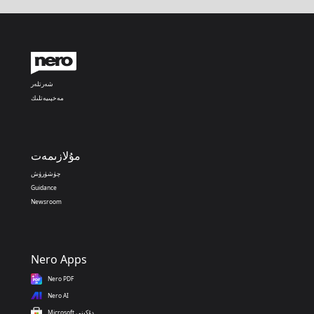
شەرتلەر
مەخپىيەتلىك
مۇلازىمەت
چۈشۈرۈش
Guidance
Newsroom
Nero Apps
Nero PDF
Nero AI
Microsoft دۇكىنى