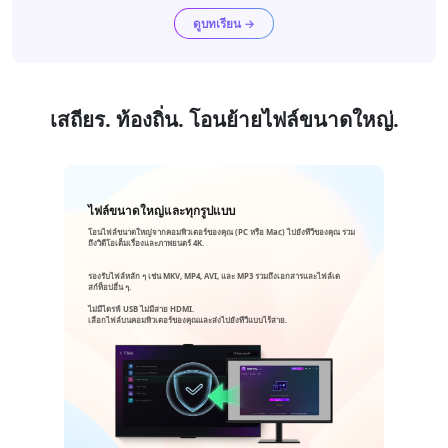
ดูบทเรียน →
เสถียร. ท้องถิ่น. โอนย้ายไฟล์ขนาดใหญ่.
ไฟล์ขนาดใหญ่และทุกรูปแบบ
โอนไฟล์ขนาดใหญ่จากคอมพิวเตอร์ของคุณ (PC หรือ Mac) ไปยังทีวีของคุณ รวม
ถึงวิดีโอเต็มเรื่องและภาพยนตร์ 4K.
รองรับไฟล์หลัก ๆ เช่น MKV, MP4, AVI, และ MP3 รวมถึงเอกสารและไฟล์เด
สก์ท็อปอื่น ๆ.
ไม่มีไดรฟ์ USB ไม่มีสาย HDMI.
เลือกไฟล์บนคอมพิวเตอร์ของคุณและส่งไปยังทีวีแบบไร้สาย.