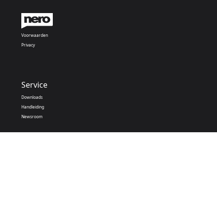
Voorwaarden
Privacy
Service
Downloads
Handleiding
Newsroom
Nero Apps
Nero PDF
Nero AI
Microsoft Store
Apple Store
Google Play