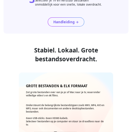
Selecteer je TV en verstuur bestanden
onmiddellijk voor een snelle, lokale overdracht.
Handleiding →
Stabiel. Lokaal. Grote
bestandsoverdracht.
GROTE BESTANDEN & ELK FORMAAT
Zet grote bestanden over van je pc of Mac naar je tv, waaronder
volledige video's en 4K films.
Ondersteunt de belangrijkste bestandstypen zoals MKV, MP4, AVI en
MP3, maar ook documenten en andere desktopbestanden.
bestanden.
Geen USB-sticks. Geen HDMI-kabels.
Selecteer bestanden op je computer en stuur ze draadloos naar de
tv.