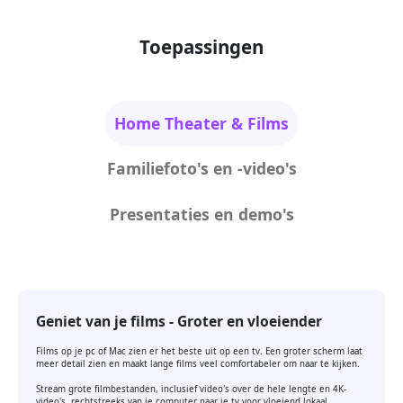
Toepassingen
Home Theater & Films
Familiefoto's en -video's
Presentaties en demo's
Geniet van je films - Groter en vloeiender
Films op je pc of Mac zien er het beste uit op een tv. Een groter scherm laat
meer detail zien en maakt lange films veel comfortabeler om naar te kijken.
Stream grote filmbestanden, inclusief video's over de hele lengte en 4K-
video's, rechtstreeks van je computer naar je tv voor vloeiend lokaal