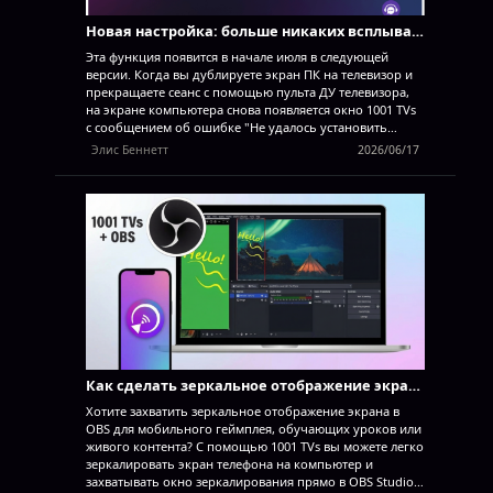
Новая настройка: больше никаких всплывающих окон по окончании дублирования экрана
Эта функция появится в начале июля в следующей
версии. Когда вы дублируете экран ПК на телевизор и
прекращаете сеанс с помощью пульта ДУ телевизора,
на экране компьютера снова появляется окно 1001 TVs
с сообщением об ошибке "Не удалось установить
соединение" — даже если вы намеренно завершили
Элис Беннетт
2026/06/17
сеанс. Это без всякой на то причины прерывает вашу
работу на ПК. С последним обновлением 1001 TVs эта
проблема устранена. Просто включите новый параметр
— и всё готово. 1. Установите последнюю версию 1001
TVs на свой ПК с Windows.
Приложение для ПК:
скачайте из Microsoft Store. Подробные инструкции см.
в Руководстве по установке на ПК. 2. Перейдите в
"Настройки" > «Основные» > и включите параметр «Не
восстанавливать окно из панели задач при потере
соединения». (Этот параметр по умолчанию
выключен…
Как сделать зеркальное отображение экрана в OBS (Android и iPhone)
Хотите захватить зеркальное отображение экрана в
OBS для мобильного геймплея, обучающих уроков или
живого контента? С помощью 1001 TVs вы можете легко
зеркалировать экран телефона на компьютер и
захватывать окно зеркалирования прямо в OBS Studio