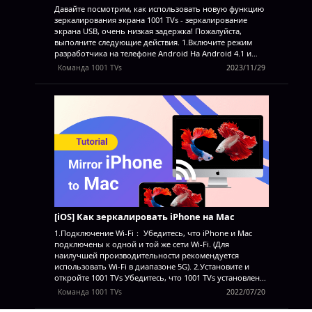
Давайте посмотрим, как использовать новую функцию
зеркалирования экрана 1001 TVs - зеркалирование
экрана USB, очень низкая задержка! Пожалуйста,
выполните следующие действия. 1.Включите режим
разработчика на телефоне Android На Android 4.1 и
ниже интерфейс Developer Options включен по
Команда 1001 TVs
2023/11/29
умолчанию. На Android 4.2 и выше этот интерфейс
необходимо включить. Примечание: На некоторых
устройствах интерфейс Developer Options может быть
расположен или называться по-другому. На устройстве
найдите параметр "Номер сборки". В следующей
таблице показано расположение номера сборки в
Настройках на различных устройствах: Google Pixel
Настройки > О телефоне > Номер сборки Samsung
Galaxy S8 и выше Настройки > О телефоне >
Информация о ПО > Номер сборки LG G6 и выше
Настройки > О телефоне > Информация о ПО...
[iOS] Как зеркалировать iPhone на Mac
1.Подключение Wi-Fi： Убедитесь, что iPhone и Mac
подключены к одной и той же сети Wi-Fi. (Для
наилучшей производительности рекомендуется
использовать Wi-Fi в диапазоне 5G). 2.Установите и
откройте 1001 TVs Убедитесь, что 1001 TVs установлен
на iPhone и Mac.
Версия для Mac: Скачать из App Store
Команда 1001 TVs
2022/07/20
Версия для iOS: Загрузите из App Store 3.Запуск
зеркалирования экрана Есть три способа начать: 1)