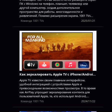
ПК с Windows на телефон, планшет, телевизор или
другой компьютер, создав дополнительное
пространство для работы, многозадачности и
развлечений. Помимо расширения экрана, 1001 TVs
также позволяет зеркально отобразить весь экран ПК
Команда 1001 TVs
2025/01/21
или открыть общий доступ к одному окну, в
зависимости от ваших потребностей. Зачем
использовать расширение экрана? - Повышение
производительности: Дополнительное пространство
экрана позволяет держать на виду справочные
материалы, чаты или инструменты, работая на
основном экране, что сокращает постоянное
переключение окон. - Создайте свою идеальную
конфигурацию: Расположите окна на экране так, чтобы
они соответствовали вашему рабочему процессу, будь
то кодирование, проектирование, презентация или
многозадачность. Как настроить расширение экрана
Пример: Расширение экрана компьютера с Windows
Как зеркалировать Apple TV с iPhone/Android/Mac/Windows PC с помощью приложения 1001 TVs
на...
Apple TV известен своим плавным интерфейсом,
удобной интеграцией с устройствами Apple и
превосходными возможностями просмотра. В то время
как AirPlay упрощает зеркалирование контента для
пользователей Apple, те, кто использует Android,
Windows и другие платформы, часто испытывают
Команда 1001 TVs
2024/11/22
трудности с поиском надежного решения. Именно
здесь на помощь приходит приложение 1001 TVs -