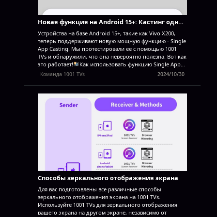
телевизорами, устройствами Mac и Windows. В нем
также есть функция Whiteboard для рисования в
реальном времени на телевизоре, а также аннотации,
Новая функция на Android 15+: Кастинг одного приложения на 1001 TVs
передача файлов и многое другое, что делает его
идеальным для обучения, презентаций и
Устройства на базе Android 15+, такие как Vivo X200,
повседневного использования. С помощью 1001 TVs вы
теперь поддерживают новую мощную функцию - Single
можете зеркально отображать...
App Casting. Мы протестировали ее с помощью 1001
TVs и обнаружили, что она невероятно полезна. Вот как
это работает!
Как использовать функцию Single App
Casting?
Выберите режим "Поделиться одним
Команда 1001 TVs
2024/10/30
приложением" (вы также можете выбрать "Поделиться
всем экраном" для обычного зеркалирования экрана).
Выберите приложение, которое вы хотите запустить:
- Верхний раздел: Отображает предварительный
просмотр приложений, которые открыты в данный
момент. - Нижний раздел: Список приложений, которые
еще не открыты (например, Tiktok). При выборе одного
из них оно будет автоматически запущено.
Start
Casting! На экране вашего телевизора или компьютера
будет отображаться только выбранное приложение, а
все остальное останется конфиденциальным.
Сохраните конфиденциальность и избегайте неловких
моментов!
Если вы переключитесь на другое
Способы зеркального отображения экрана
приложение, кастинг...
Для вас подготовлены все различные способы
зеркального отображения экрана на 1001 TVs.
Используйте 1001 TVs для зеркального отображения
вашего экрана на другом экране, независимо от