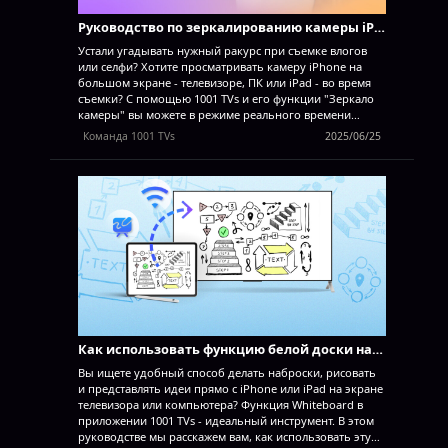
другого Получайте экран с ПК на Android...
Руководство по зеркалированию камеры iPhone｜Используйте 1001 TVs для предварительного просмотра в режиме реального времени
Устали угадывать нужный ракурс при съемке влогов
или селфи? Хотите просматривать камеру iPhone на
большом экране - телевизоре, ПК или iPad - во время
съемки? С помощью 1001 TVs и его функции "Зеркало
камеры" вы можете в режиме реального времени
отображать камеру вашего iPhone на другом экране.
Команда 1001 TVs
2025/06/25
Видите себя во время записи, вносите мгновенные
коррективы и получайте идеальные кадры каждый
раз!
В настоящее время эта функция доступна только
на iPhone. Поддержка Android появится в ближайшее
время.
Загрузите приложение 1001 TVs
Что такое
зеркалирование камеры? Зеркальное отображение
камеры позволяет транслировать изображение с
камеры вашего iPhone на большой дисплей без
использования кабелей. Неважно, снимаете ли вы в
одиночку или работаете с кем-то еще, вы можете
просматривать кадры на телевизоре, ноутбуке или
планшете прямо на ходу. Идеальное...
Как использовать функцию белой доски на iOS и зеркально отображать ее на телевизоре или ПК
Вы ищете удобный способ делать наброски, рисовать
и представлять идеи прямо с iPhone или iPad на экране
телевизора или компьютера? Функция Whiteboard в
приложении 1001 TVs - идеальный инструмент. В этом
руководстве мы расскажем вам, как использовать эту