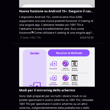
annotazione, trasferimento di file e altro ancora, che la
rendono ideale per l'insegnamento, le presentazioni e
l'uso quotidiano. Con 1001 TVs, è possibile eseguire il
Nuova funzione su Android 15+: Eseguire il casting di una singola app su 1001 TVs
mirroring...
I dispositivi Android 15+, come la serie Vivo X200,
supportano ora una nuova potente funzione: il Casting di
una singola app. L'abbiamo testata con 1001 TVs e
l'abbiamo trovata incredibilmente utile. Ecco come
funziona!
Come utilizzare il casting di una singola app?
Selezionate la modalità "Condividi un'app" (potete
Il team 1001 TVs
2024/10/30
anche scegliere "Condividi l'intero schermo" per un
normale mirroring dello schermo).
Scegliere l'app che si
desidera trasmettere: - Sezione superiore: Visualizza le
anteprime delle app attualmente aperte. - Sezione
inferiore: Elenca le app non ancora aperte (ad esempio,
Tiktok). Selezionandone una, questa verrà avviata
automaticamente.
Avvia il casting! Il televisore o il PC
visualizzeranno solo l'app selezionata, mantenendo tutto il
resto privato. Mantenete la vostra privacy ed evitate
momenti imbarazzanti!
Se si passa a un'altra app, il
cast...
Modi per il mirroring dello schermo
Sono stati preparati per voi tutti i diversi modi in cui
potete specchiare il vostro schermo su 1001 TVs. Utilizzate
1001 TVs per specchiare il vostro schermo su un altro
schermo, indipendentemente dalla piattaforma o dallo