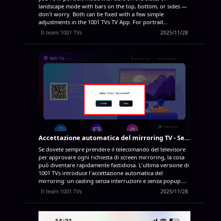
landscape mode with bars on the top, bottom, or sides —
don't worry. Both can be fixed with a few simple
adjustments in the 1001 TVs TV App. For portrait
mirroring, there's a dedicated setting to eliminate side
Il team 1001 TVs
2025/11/28
bars. (See how to set up vertical mirroring
Vertical
Screen Mirroring) For landscape mirroring, there's also a
way to significantly reduce the black bars. Follow the steps
below to make your content truly full screen and fully
immersive. For Portrait Mirroring Step 1. On your TV,
open the 1001 TVs App and Go to “Setting”. Step 2. Select
“Portrait display mode”. Step 3. Simply select the mode
you prefer...
Accettazione automatica del mirroring TV - Senza popup
Se dovete sempre prendere il telecomando del televisore
per approvare ogni richiesta di screen mirroring, la cosa
può diventare rapidamente fastidiosa. L'ultima versione di
1001 TVs introduce l'accettazione automatica del
mirroring: un casting senza interruzioni e senza popup.
Guida passo-passo ❶ Andate nell'angolo in basso a destra
Il team 1001 TVs
2025/11/28
della schermata iniziale del televisore e selezionate
Impostazioni ❷ Trovate e toccate “Dialogo di
accoppiamento” ❸ Scegliete la modalità preferita
Modalità predefinitaUn popup appare ogni volta prima