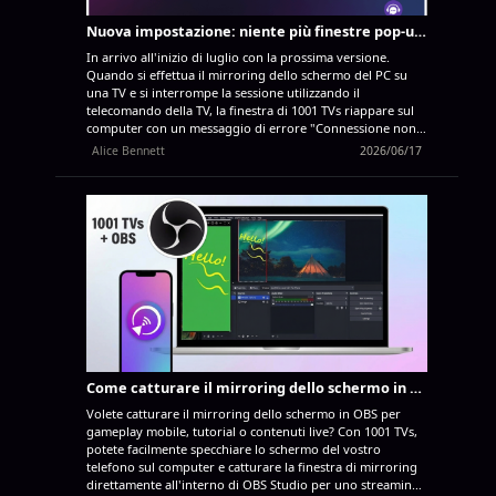
Nuova impostazione: niente più finestre pop-up al termine del mirroring
In arrivo all'inizio di luglio con la prossima versione.
Quando si effettua il mirroring dello schermo del PC su
una TV e si interrompe la sessione utilizzando il
telecomando della TV, la finestra di 1001 TVs riappare sul
computer con un messaggio di errore "Connessione non
riuscita", anche se la sessione è stata terminata
Alice Bennett
2026/06/17
intenzionalmente. Questo interrompe qualsiasi
operazione si stia effettuando sul PC, senza alcun motivo
valido. Con l’ultimo aggiornamento di 1001 TVs, questo
problema non si presenta più. Basta attivare la nuova
impostazione e il gioco è fatto. 1. Installa l’ultima versione
di 1001 TVs sul tuo PC Windows.
App per PC: scaricala da
Microsoft Store. Per i passaggi dettagliati, consulta la
Guida all’installazione su PC. 2. Vai su Impostazioni > Base
> e attiva "Non ripristinare la finestra dalla barra delle
applicazioni quando la connessione viene interrotta".
(Questa opzione è DISATTIVATA…
Come catturare il mirroring dello schermo in OBS (Android e iPhone)
Volete catturare il mirroring dello schermo in OBS per
gameplay mobile, tutorial o contenuti live? Con 1001 TVs,
potete facilmente specchiare lo schermo del vostro
telefono sul computer e catturare la finestra di mirroring
direttamente all'interno di OBS Studio per uno streaming