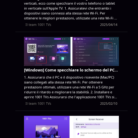
verticali, ecco come specchiare il vostro telefono o tablet
in verticale sull'Apple TV. 1. Assicuratevi che entrambi i
dispositivi siano connessi alla stessa rete Wi-Fi. Per
ottenere le migliori prestazioni, utilizzate una rete Wi-Fi a
5 GHz per ridurre la latenza e migliorare la stabilità. 2.
Il team 1001 TVs
2025/04/14
Installare e aprire 1001 TVs Installare 1001 TVs sia sulla
Apple TV che sul dispositivo mobile, quindi aprire l'app.
App Apple TV: Scaricare dall'App Store
App per iOS:
Scarica dall'App Store
App Android: Scarica da Google
Play 3. Avviare lo Screen Mirroring Sul telefono o tablet,
toccare Screen Mirroring o scansionare il QR...
[Windows] Come specchiare lo schermo del PC Windows sul PC Mac/Windows
1. Assicurarsi che il PC e il dispositivo ricevente (Mac/PC)
siano collegati alla stessa rete Wi-Fi. Per ottenere
prestazioni ottimali, utilizzare una rete Wi-Fi a 5 GHz per
ridurre il ritardo e migliorare la stabilità. 2. Installare e
aprire 1001 TVs Assicurarsi che l'applicazione 1001 TVs sia
installata su entrambi i dispositivi.
App per Mac: Scarica
Il team 1001 TVs
2025/02/10
da App Store
App per PC: Per i passaggi dettagliati,
consultare la Guida all'installazione del PC. 3. Avviare il
mirroring sul PC. Avviare il mirroring Sul PC, fare clic su
“PC to TV”, quindi selezionare una modalità di schermo:
“Duplica”, “Estendi” o "Seleziona finestra". L'applicazione
rileverà automaticamente i dispositivi connessi alla stessa
rete Wi-Fi. Selezionare il dispositivo su cui si desidera