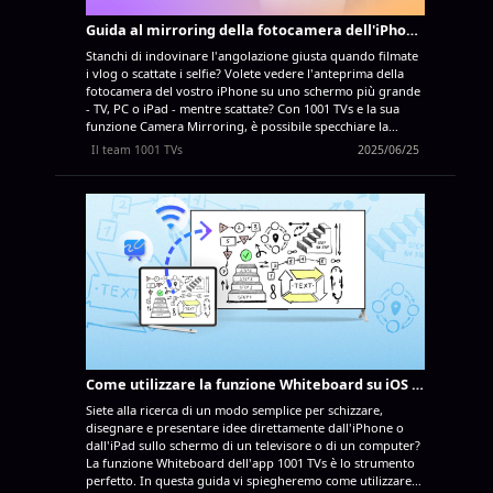
Guida al mirroring della fotocamera dell'iPhone｜Utilizzare 1001 TVs per l'anteprima in tempo reale
Stanchi di indovinare l'angolazione giusta quando filmate
i vlog o scattate i selfie? Volete vedere l'anteprima della
fotocamera del vostro iPhone su uno schermo più grande
- TV, PC o iPad - mentre scattate? Con 1001 TVs e la sua
funzione Camera Mirroring, è possibile specchiare la
fotocamera dell'iPhone in tempo reale su un altro
Il team 1001 TVs
2025/06/25
schermo. Potrete vedervi mentre registrate, effettuare
regolazioni istantanee e ottenere sempre lo scatto
perfetto!
Questa funzione è attualmente disponibile solo
su iPhone. Il supporto per Android è in arrivo.
Scarica
l'App 1001 TVs
Cos'è il Camera Mirroring? Camera
Mirroring consente di trasmettere il feed live della
fotocamera dell'iPhone a un display più grande, senza
bisogno di cavi. Sia che stiate riprendendo da soli o
lavorando con qualcun altro, potete vedere l'anteprima
della ripresa su un televisore, un laptop o un tablet
mentre procedete. Perfetto...
Come utilizzare la funzione Whiteboard su iOS e riprodurla su TV o PC
Siete alla ricerca di un modo semplice per schizzare,
disegnare e presentare idee direttamente dall'iPhone o
dall'iPad sullo schermo di un televisore o di un computer?
La funzione Whiteboard dell'app 1001 TVs è lo strumento
perfetto. In questa guida vi spiegheremo come utilizzare