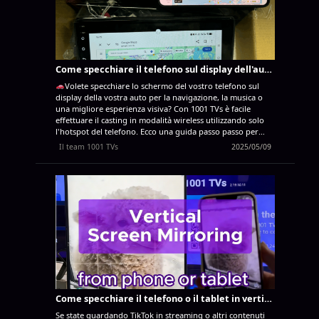
richiesto,...
Come specchiare il telefono sul display dell'auto con 1001 TVs
Volete specchiare lo schermo del vostro telefono sul
display della vostra auto per la navigazione, la musica o
una migliore esperienza visiva? Con 1001 TVs è facile
effettuare il casting in modalità wireless utilizzando solo
l'hotspot del telefono. Ecco una guida passo passo per
aiutarvi a iniziare！
Cosa vi serve: - Un display per auto
Il team 1001 TVs
2025/05/09
Android con accesso a Google Play - Lo smartphone con
l'applicazione 1001 TVs installata - Una connessione
hotspot mobile stabile
Guida passo-passo: 1. Collegare il
display per auto all'hotspot del telefono Accendere
l'hotspot del telefono, quindi collegarvi il display per auto
tramite Wi-Fi. 2. Installare 1001 TVs sul display dell'auto
Aprire Google Play Store sul display dell'auto, cercare
"1001 TVs" e installare l'app. 3. Avviare 1001 TVs su
entrambi...
Come specchiare il telefono o il tablet in verticale su Apple TV
Se state guardando TikTok in streaming o altri contenuti