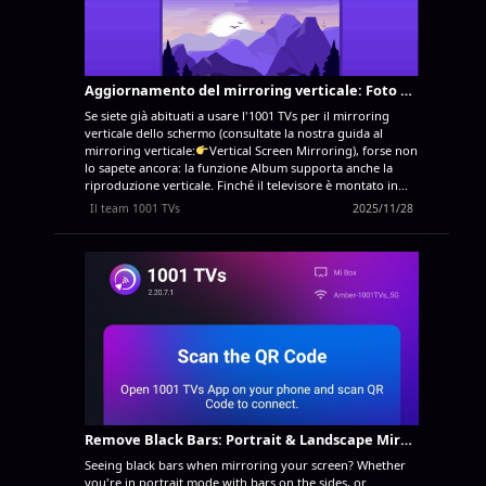
dispositivi. Nota: la funzione di mirroring su più
dispositivi richiede un piano a pagamento. Il mirroring del
primo dispositivo...
Aggiornamento del mirroring verticale: Foto e video negli album possono essere riprodotti anche in verticale!
Se siete già abituati a usare l'1001 TVs per il mirroring
verticale dello schermo (consultate la nostra guida al
mirroring verticale:
Vertical Screen Mirroring), forse non
lo sapete ancora: la funzione Album supporta anche la
riproduzione verticale. Finché il televisore è montato in
orientamento verticale, sia le foto che i video possono
Il team 1001 TVs
2025/11/28
essere visualizzati in modo molto coinvolgente e chiaro. Di
seguito vi mostreremo il flusso completo: Caricare dal
telefono ➜ Riprodurre in verticale sul televisore. 1. Sul
telefono: caricare prima le foto/video sul televisore ❶
Aprire l'applicazione mobile 1001 TVs e toccare Album ❷
Sulla scheda del televisore accoppiato, toccare Carica
nell'angolo in basso a destra Assicurarsi che il televisore
sia online, quindi scegliere il televisore su cui si desidera
caricare e toccare Carica. ❸ Selezionare il...
Remove Black Bars: Portrait & Landscape Mirroring
Seeing black bars when mirroring your screen? Whether
you're in portrait mode with bars on the sides, or