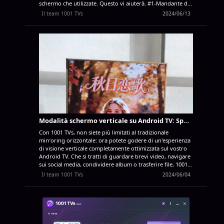
schermo che utilizzate. Questo vi aiuterà. #1-Mandante da
iPhone/iPad #2-Mandante da Android/telefono/tablet #3-
Il team 1001 TVs
2024/06/13
Mandante da Windows #4-Mandante da MacOs Fatemi
sapere se questo articolo vi è stato utile, oppure lasciate
un commento qui sotto se avete richieste di contenuti per
il futuro.
Modalità schermo verticale su Android TV: Specchio, condivisione e divertimento sul grande schermo
Con 1001 TVs, non siete più limitati al tradizionale
mirroring orizzontale: ora potete godere di un'esperienza
di visione verticale completamente ottimizzata sul vostro
Android TV. Che si tratti di guardare brevi video, navigare
sui social media, condividere album o trasferire file, 1001
TVs rende tutto fluido e senza sforzo sul grande schermo.
Il team 1001 TVs
2024/06/04
1. Scaricare e installare l'applicazione 1001 TVs sia sul
telefono che sul televisore Android. Assicurarsi che il
televisore e il dispositivo mobile siano collegati alla stessa
rete Wi-Fi.
App TV: Come installare 1001 TVs sul
televisore
App iOS: Scaricare da App Store
App
Android: Scaricare da Google Play 1. Aprire l'app 1001 TVs