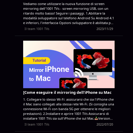
Vediamo come utilizzare la nuova funzione di screen
mirroring dell'1001 TVs - screen mirroring USB, con un
ritardo molto basso! Seguire i passaggi. 1.Abilitare la
modalità sviluppatore sul telefono Android Su Android 4.1
e inferiori, l'interfaccia Opzioni sviluppatore è abilitata per
impostazione predefinita. Su Android 4.2 e successivi, è
Il team 1001 TVs
2023/11/29
necessario abilitare questa interfaccia. Nota: su alcuni
dispositivi, l'interfaccia Opzioni sviluppatore potrebbe
essere posizionata o denominata in modo diverso. Sul
dispositivo, trovare l'opzione del numero di build. La
tabella seguente mostra la posizione del numero di build
in Impostazioni su vari dispositivi: Google Pixel
Impostazioni > Informazioni sul telefono > Numero build
Samsung Galaxy S8 e versioni successive Impostazioni >
Informazioni sul telefono > Informazioni sul software >
Numero build LG G6 e versioni successive Impostazioni >
Informazioni sul telefono > Informazioni sul software...
[Come eseguire il mirroring dell'iPhone su Mac
1. Collegare lo stesso Wi-Fi: assicurarsi che sia l'iPhone che
il Mac siano collegati alla stessa rete Wi-Fi. (Si consiglia una
connessione Wi-Fi con banda 5G per ottenere le migliori
prestazioni). 2.Installare e aprire 1001 TVs Assicurarsi di
installare 1001 TVs sia sull'iPhone che sul Mac.
Versione
Mac: Scarica da App Store
Versione iOS: Download da
Il team 1001 TVs
2022/07/20
App Store 3. Avviare lo Screnn Mirroring Ci sono tre modi
per iniziare: 1) Scansione del codice QR È possibile