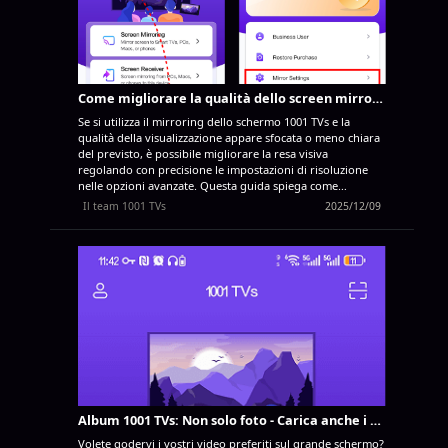
dei due schermi come schermo principale e l'altro
diventerà automaticamente lo schermo esteso. Una volta
completato, la scrivania del Mac sarà...
Come migliorare la qualità dello screen mirroring: Regolazione delle impostazioni di risoluzione
Se si utilizza il mirroring dello schermo 1001 TVs e la
qualità della visualizzazione appare sfocata o meno chiara
del previsto, è possibile migliorare la resa visiva
regolando con precisione le impostazioni di risoluzione
nelle opzioni avanzate. Questa guida spiega come
regolare i parametri di larghezza e altezza massima per
Il team 1001 TVs
2025/12/09
ottenere una qualità dell'immagine più nitida e
dettagliata. Fasi di impostazione dettagliate ❶ Accesso alle
impostazioni dello specchio Aprire l'app 1001 TVs e toccare
l'icona del profilo nell'angolo in alto a sinistra. Nella
pagina "Miniere", individuare e toccare Impostazioni
specchio. Nella pagina Impostazioni specchio, scorrere
verso il basso per trovare l'opzione Impostazioni avanzate.
Toccare l'interruttore a levetta sulla destra per attivarlo
(l'interruttore diventa viola quando è attivato). Una volta
abilitata, appariranno altre opzioni di configurazione.
Regola i parametri di risoluzione...
Album 1001 TVs: Non solo foto - Carica anche i video! Supporto perfetto per i video verticali
Volete godervi i vostri video preferiti sul grande schermo?