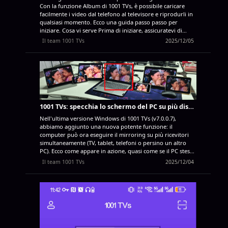
Con la funzione Album di 1001 TVs, è possibile caricare
facilmente i video dal telefono al televisore e riprodurli in
qualsiasi momento. Ecco una guida passo passo per
iniziare. Cosa vi serve Prima di iniziare, assicuratevi di
avere: L'app 1001 TVs installata sul telefono (Scarica qui)
Il team 1001 TVs
2025/12/05
L'app 1001 TVs installata sul televisore Entrambi i
dispositivi sono collegati alla stessa rete Wi-Fi Guida passo
dopo passo Fase 1: Aprire gli album sul telefono Avviare
l'app 1001 TVs sul telefono e toccare 【Albums】 dalla
schermata principale. Fase 2: Selezionare il dispositivo TV
Verrà visualizzato un elenco di dispositivi accoppiati in
'Dispositivi accoppiati". Individuare il televisore e toccare il
pulsante 【Carica】 accanto ad esso. Nota: se il televisore
1001 TVs: specchia lo schermo del PC su più dispositivi contemporaneamente (TV, tablet, telefono, PC)
mostra "Offline", assicurarsi che entrambi i dispositivi
Nell'ultima versione Windows di 1001 TVs (v7.0.0.7),
siano accesi...
abbiamo aggiunto una nuova potente funzione: il
computer può ora eseguire il mirroring su più ricevitori
simultaneamente (TV, tablet, telefoni o persino un altro
PC). Ecco come appare in azione, quasi come se il PC stesse
“trasmettendo al mondo intero”. Il PC al centro
Il team 1001 TVs
2025/12/04
(evidenziato in rosso) sta trasmettendo lo schermo a sei
diversi dispositivi contemporaneamente. Naturalmente,
questa funzione è particolarmente utile nelle sale riunioni,
dove un singolo computer deve visualizzare i contenuti su
più TV. Esercitazione 1. Eseguire il mirroring del PC sul
primo dispositivo. 2. Dopo che il primo dispositivo si è
collegato correttamente, fare clic su "Aggiungi"
nell'interfaccia di mirroring per aggiungere altri