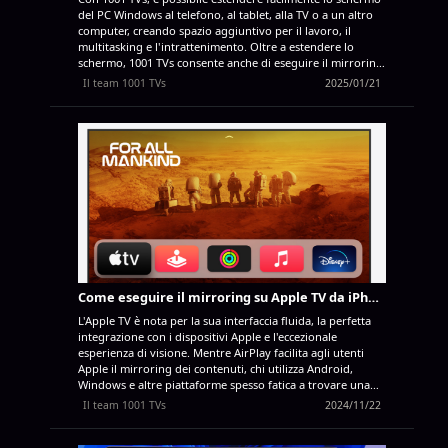
del PC Windows al telefono, al tablet, alla TV o a un altro
computer, creando spazio aggiuntivo per il lavoro, il
multitasking e l'intrattenimento. Oltre a estendere lo
schermo, 1001 TVs consente anche di eseguire il mirroring
dell'intero schermo del PC o di condividere una singola
Il team 1001 TVs
2025/01/21
finestra, a seconda delle esigenze. Perché usare
l'estensione dello schermo? - Aumenta la produttività: Lo
spazio extra sullo schermo consente di mantenere visibili i
materiali di riferimento, le chat o gli strumenti mentre si
lavora sullo schermo principale, riducendo il continuo
cambio di finestra. - Create la vostra configurazione
ideale: Disponete le finestre tra gli schermi per adattarle al
vostro flusso di lavoro, che si tratti di codifica,
progettazione, presentazione o multitasking. Come
impostare l'estensione dello schermo Esempio: Estensione
dello schermo del PC Windows a un...
Come eseguire il mirroring su Apple TV da iPhone/Android/Mac/Windows PC utilizzando l'app 1001 TVs
L'Apple TV è nota per la sua interfaccia fluida, la perfetta
integrazione con i dispositivi Apple e l'eccezionale
esperienza di visione. Mentre AirPlay facilita agli utenti
Apple il mirroring dei contenuti, chi utilizza Android,
Windows e altre piattaforme spesso fatica a trovare una
soluzione affidabile. È qui che entra in gioco l'applicazione
Il team 1001 TVs
2024/11/22
1001 TVs, una potente applicazione per il mirroring dello
schermo che consente di eseguire il cast da qualsiasi