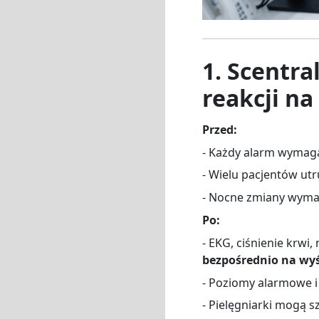
1. Scentr
reakcji na
Przed:
- Każdy alarm wymaga
- Wielu pacjentów utr
- Nocne zmiany wyma
Po:
- EKG, ciśnienie krwi
bezpośrednio na wyśw
- Poziomy alarmowe i
- Pielęgniarki mogą s