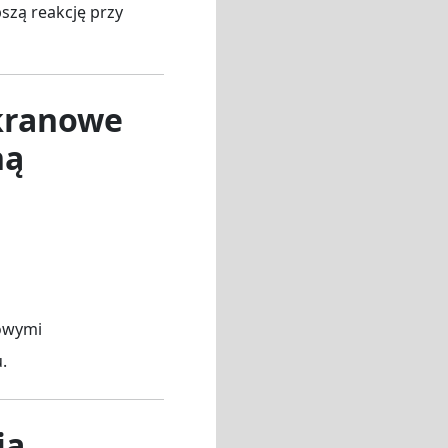
szą reakcję przy
ekranowe
ną
kowymi
.
ia,