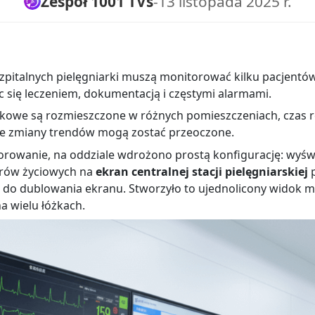
Zespół 1001 TVs
-
13 listopada 2025 r.
szpitalnych pielęgniarki muszą monitorować kilku pacjentó
c się leczeniem, dokumentacją i częstymi alarmami.
kowe są rozmieszczone w różnych pomieszczeniach, czas r
ne zmiany trendów mogą zostać przeoczone.
rowanie, na oddziale wdrożono prostą konfigurację: wyśw
rów życiowych na
ekran centralnej stacji pielęgniarskiej
p
do dublowania ekranu. Stworzyło to ujednolicony widok 
a wielu łóżkach.