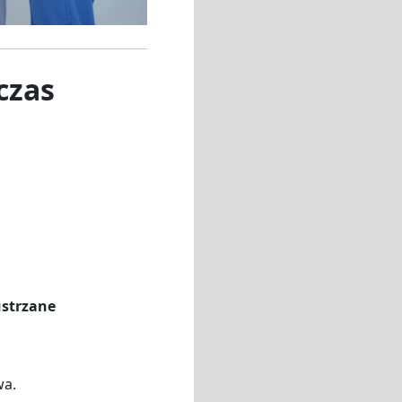
czas
ustrzane
wa.