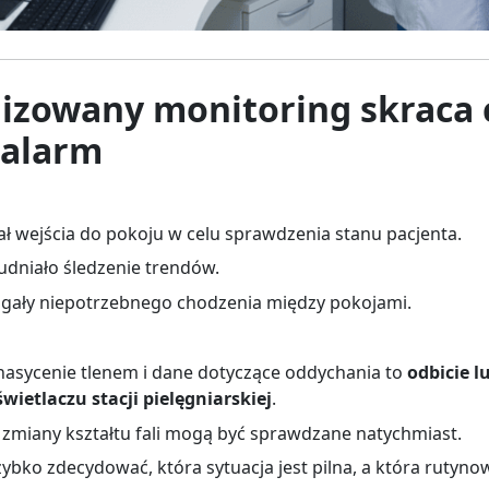
alizowany monitoring skraca 
 alarm
ł wejścia do pokoju w celu sprawdzenia stanu pacjenta.
udniało śledzenie trendów.
gały niepotrzebnego chodzenia między pokojami.
, nasycenie tlenem i dane dotyczące oddychania to
odbicie l
ietlaczu stacji pielęgniarskiej
.
 zmiany kształtu fali mogą być sprawdzane natychmiast.
zybko zdecydować, która sytuacja jest pilna, a która rutyno