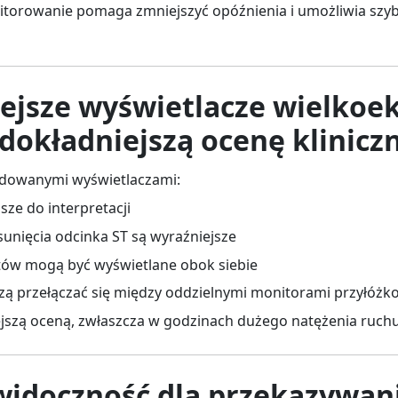
torowanie pomaga zmniejszyć opóźnienia i umożliwia szyb
iejsze wyświetlacze wielko
dokładniejszą ocenę klinicz
idowanymi wyświetlaczami:
ejsze do interpretacji
sunięcia odcinka ST są wyraźniejsze
ntów mogą być wyświetlane obok siebie
uszą przełączać się między oddzielnymi monitorami przyłóż
ejszą oceną, zwłaszcza w godzinach dużego natężenia ruchu
 widoczność dla przekazywan