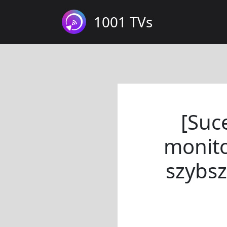
1001 TVs
[Suc
monito
szybsz