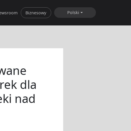
Polski
ewsroom
Biznesowy
owane
rek dla
eki nad