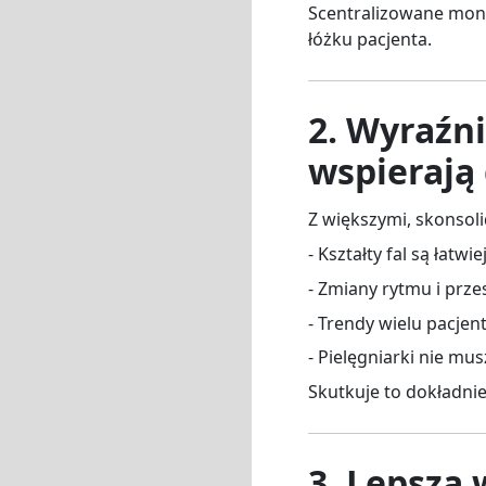
Scentralizowane moni
łóżku pacjenta.
2. Wyraźn
wspierają 
Z większymi, skonsol
- Kształty fal są łatwi
- Zmiany rytmu i prze
- Trendy wielu pacje
- Pielęgniarki nie m
Skutkuje to dokładni
3. Lepsza