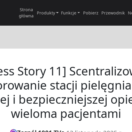
Strona
Produkty
Funkcje
Pobierz
Przewodnik
N
główna
ess Story 11] Scentraliz
rowanie stacji pielęgnia
ej i bezpieczniejszej opi
wieloma pacjentami