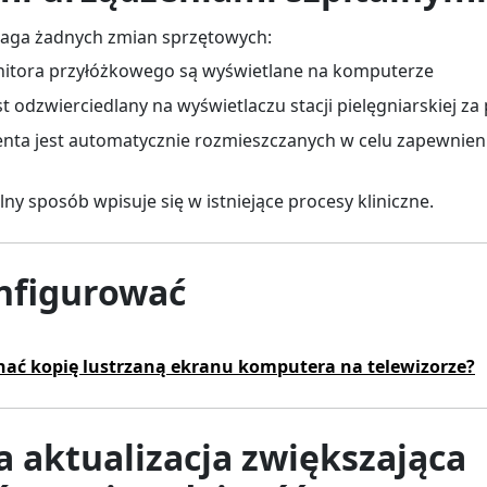
maga żadnych zmian sprzętowych:
nitora przyłóżkowego są wyświetlane na komputerze
t odzwierciedlany na wyświetlaczu stacji pielęgniarskiej 
enta jest automatycznie rozmieszczanych w celu zapewnien
lny sposób wpisuje się w istniejące procesy kliniczne.
onfigurować
ać kopię lustrzaną ekranu komputera na telewizorze?
a aktualizacja zwiększająca