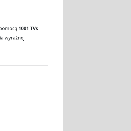
za pomocą
1001 TVs
ia wyraźnej