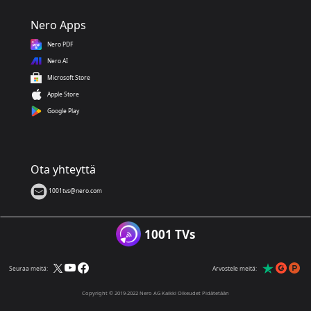
Nero Apps
Nero PDF
Nero AI
Microsoft Store
Apple Store
Google Play
Ota yhteyttä
1001tvs@nero.com
1001 TVs
Seuraa meitä:
Arvostele meitä:
Copyright © 2019-2022 Nero AG Kaikki Oikeudet Pidätetään