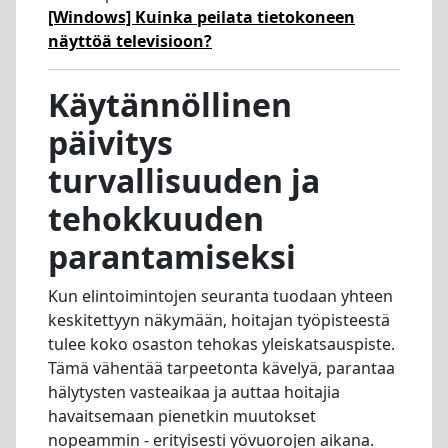
[Windows] Kuinka peilata tietokoneen
näyttöä televisioon?
Käytännöllinen
päivitys
turvallisuuden ja
tehokkuuden
parantamiseksi
Kun elintoimintojen seuranta tuodaan yhteen
keskitettyyn näkymään, hoitajan työpisteestä
tulee koko osaston tehokas yleiskatsauspiste.
Tämä vähentää tarpeetonta kävelyä, parantaa
hälytysten vasteaikaa ja auttaa hoitajia
havaitsemaan pienetkin muutokset
nopeammin - erityisesti yövuorojen aikana.