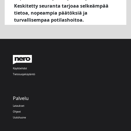
Keskitetty seuranta tarjoaa selkeämpää
tietoa, nopeampia päätöksiä ja
turvallisempaa potilashoitoa.
Käyttöehdot
Tietosuojakäytäntö
Palvelu
Lataukset
Ohjeet
Uutishuone