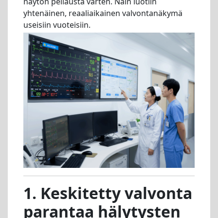
näytön peilausta varten. Näin luotiin
yhtenäinen, reaaliaikainen valvontanäkymä
useisiin vuoteisiin.
1. Keskitetty valvonta
parantaa hälytysten