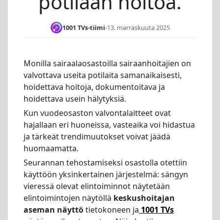
potilaan hoitoa.
1001 TVs-tiimi
-
13. marraskuuta 2025
Monilla sairaalaosastoilla sairaanhoitajien on
valvottava useita potilaita samanaikaisesti,
hoidettava hoitoja, dokumentoitava ja
hoidettava usein hälytyksiä.
Kun vuodeosaston valvontalaitteet ovat
hajallaan eri huoneissa, vasteaika voi hidastua
ja tärkeät trendimuutokset voivat jäädä
huomaamatta.
Seurannan tehostamiseksi osastolla otettiin
käyttöön yksinkertainen järjestelmä: sängyn
vieressä olevat elintoiminnot näytetään
elintoimintojen näytöllä
keskushoitajan
aseman näyttö
tietokoneen ja
1001 TVs