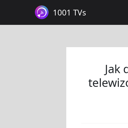
1001 TVs
Jak 
telewiz