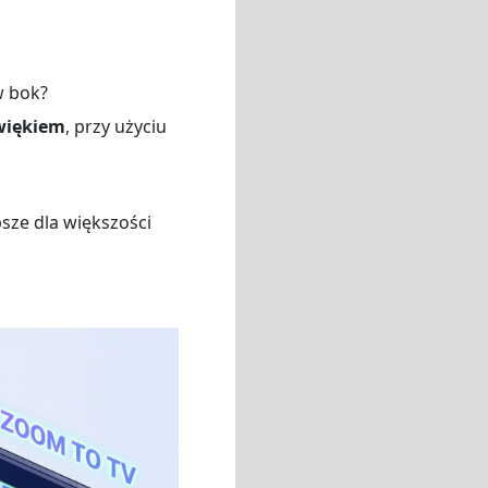
w bok?
źwiękiem
, przy użyciu
sze dla większości