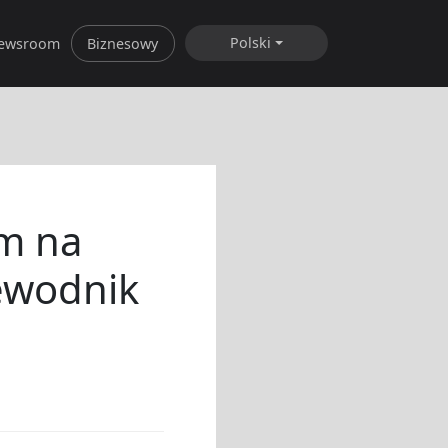
Polski
ewsroom
Biznesowy
om na
zewodnik