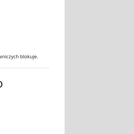
wniczych blokuje.
o