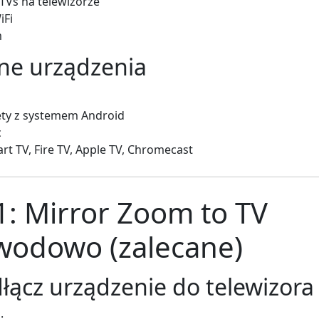
 TVs na telewizorze
iFi
m
ne urządzenia
lety z systemem Android
c
rt TV, Fire TV, Apple TV, Chromecast
: Mirror Zoom to TV
wodowo (zalecane)
dłącz urządzenie do telewizora
: