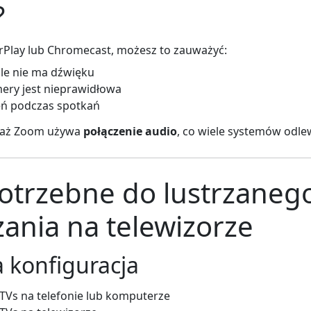
?
irPlay lub Chromecast, możesz to zauważyć:
ale nie ma dźwięku
ery jest nieprawidłowa
eń podczas spotkań
eważ Zoom używa
połączenie audio
, co wiele systemów odle
potrzebne do lustrzaneg
ania na telewizorze
konfiguracja
 TVs na telefonie lub komputerze