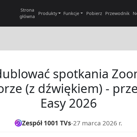
Strona
Produkty
Funkcje
Pobierz
Przewodnik
N
główna
dublować spotkania Zo
orze (z dźwiękiem) - pr
Easy 2026
Zespół 1001 TVs
-
27 marca 2026 r.