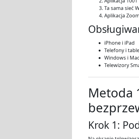
Aplikacja 1001
Ta sama sieć W
Aplikacja Zoo
Obsługiwa
iPhone i iPad
Telefony i tab
Windows i Ma
Telewizory Sma
Metoda 1
bezprze
Krok 1: Po
Na ekranie telewizora