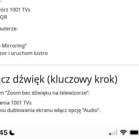
twórz 1001 TVs
 QR
puterze:
s
n Mirroring”
zor i uruchom lustro
ącz dźwięk (kluczowy krok)
m “Zoom bez dźwięku na telewizorze”:
enia 1001 TVs
iu dublowania ekranu włącz opcję “Audio”.