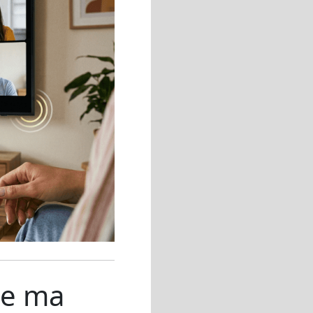
ie ma