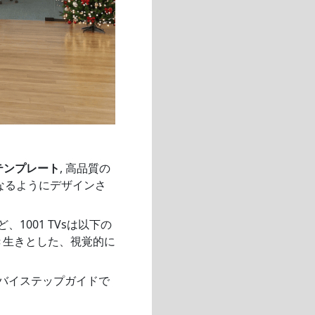
テンプレート
, 高品質の
なるようにデザインさ
001 TVsは以下の
き生きとした、視覚的に
バイステップガイドで