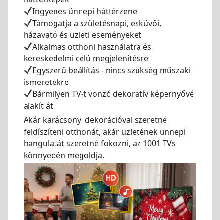
Ingyenes ünnepi háttérzene
Támogatja a születésnapi, esküvői,
házavató és üzleti eseményeket
Alkalmas otthoni használatra és
kereskedelmi célú megjelenítésre
Egyszerű beállítás - nincs szükség műszaki
ismeretekre
Bármilyen TV-t vonzó dekoratív képernyővé
alakít át
Akár karácsonyi dekorációval szeretné
feldíszíteni otthonát, akár üzletének ünnepi
hangulatát szeretné fokozni, az 1001 TVs
könnyedén megoldja.