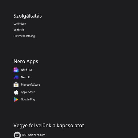
Szolgáltatás
Letöltések
Vezérlés
Hírszerkesztőség
Nero Apps
Néró PDF
Nero AI
Microsoft Store
Apple Store
Google Play
Vegye fel velünk a kapcsolatot
1001tvs@nero.com