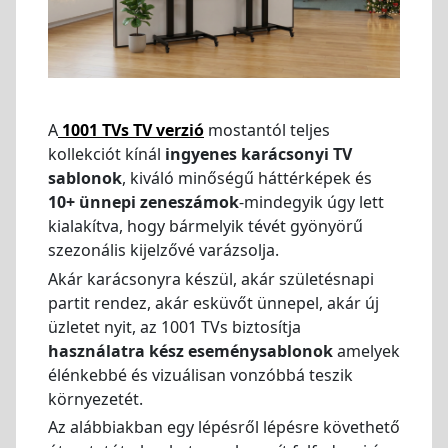
A
1001 TVs TV verzió
mostantól teljes
kollekciót kínál
ingyenes karácsonyi TV
sablonok
, kiváló minőségű háttérképek és
10+ ünnepi zeneszámok
-mindegyik úgy lett
kialakítva, hogy bármelyik tévét gyönyörű
szezonális kijelzővé varázsolja.
Akár karácsonyra készül, akár születésnapi
partit rendez, akár esküvőt ünnepel, akár új
üzletet nyit, az 1001 TVs biztosítja
használatra kész eseménysablonok
amelyek
élénkebbé és vizuálisan vonzóbbá teszik
környezetét.
Az alábbiakban egy lépésről lépésre követhető