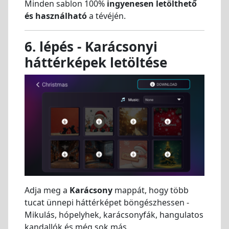
Minden sablon 100%
ingyenesen letölthető
és használható
a tévéjén.
6. lépés - Karácsonyi
háttérképek letöltése
Adja meg a
Karácsony
mappát, hogy több
tucat ünnepi háttérképet böngészhessen -
Mikulás, hópelyhek, karácsonyfák, hangulatos
kandallók és még sok más.