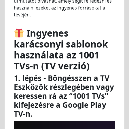
útmutatót olvashat, amely segít felfedezni és
használni ezeket az ingyenes forrásokat a
tévéjén.
Ingyenes
karácsonyi sablonok
használata az 1001
TVs-n (TV verzió)
1. lépés - Böngésszen a TV
Eszközök részlegében
vagy
keressen rá az “1001 TVs”
kifejezésre a Google Play
TV-n.