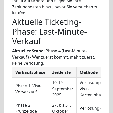
Ihr FIFA ID-Konto und fügen Sie Ihre
Zahlungsdaten hinzu, bevor Sie versuchen zu
kaufen.
Aktuelle Ticketing-
Phase: Last-Minute-
Verkauf
Aktueller Stand
: Phase 4 (Last-Minute-
Verkauf) - Wer zuerst kommt, mahlt zuerst,
keine Verlosung.
Verkaufsphase
Zeitleiste
Methode
10-19.
Verlosung (nur f
Phase 1: Visa-
September
Visa-
Vorverkauf
2025
Karteninhaber)
Phase 2:
27. bis 31.
Verlosung (alle
Frühzeitige
Oktober