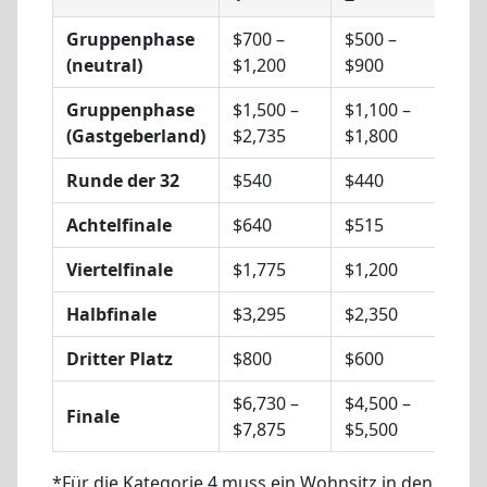
Gruppenphase
$700 –
$500 –
$12
(neutral)
$1,200
$900
$20
Gruppenphase
$1,500 –
$1,100 –
$40
(Gastgeberland)
$2,735
$1,800
$70
Runde der 32
$540
$440
$22
Achtelfinale
$640
$515
$24
Viertelfinale
$1,775
$1,200
$45
Halbfinale
$3,295
$2,350
$93
Dritter Platz
$800
$600
$25
$6,730 –
$4,500 –
$1,
Finale
$7,875
$5,500
$2,
*Für die Kategorie 4 muss ein Wohnsitz in den