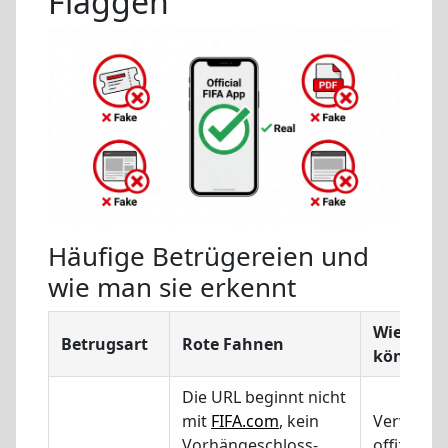
Flaggen
Häufige Betrügereien und
wie man sie erkennt
Wie Sie s
Betrugsart
Rote Fahnen
können
Die URL beginnt nicht
mit
FIFA.com
, kein
Verwende
Vorhängeschloss-
offizielle