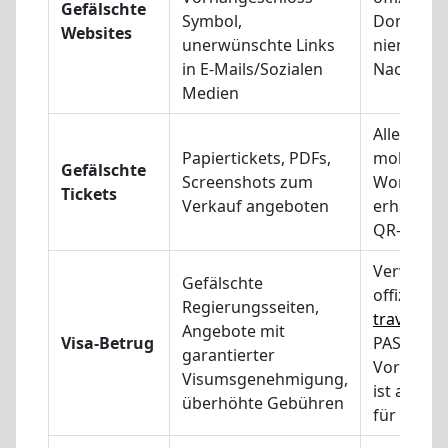
Gefälschte
Symbol,
Domain, k
Websites
unerwünschte Links
niemals au
in E-Mails/Sozialen
Nachrich
Medien
Alle Ticke
Papiertickets, PDFs,
mobil übe
Gefälschte
Screenshots zum
World Cu
Tickets
Verkauf angeboten
erhältlic
QR-Codes
Verwende
Gefälschte
offizielle
Regierungsseiten,
travel.sta
Angebote mit
Visa-Betrug
PASS besc
garantierter
Vorstellu
Visumsgenehmigung,
ist aber k
überhöhte Gebühren
für eine 