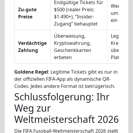
Endgültige Tickets für
Wenn es z
Zu-gute
$500 (realer Preis:
um wahr zu
Preise
$1.490+), “Insider-
ein Betru
Zugang” behauptet
Überweisung,
Legale Ve
Verdächtige
Kryptowährung,
Kredit-/D
Zahlung
Geschenkkarten
über offiz
erbeten
Plattfor
Goldene Regel
: Legitime Tickets gibt es nur in
der offiziellen FIFA-App als dynamische QR-
Codes. Jedes andere Format ist betrügerisch.
Schlussfolgerung: Ihr
Weg zur
Weltmeisterschaft 2026
Die FIFA Fussball-Weltmeisterschaft 2026 stellt