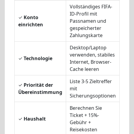
Vollständiges FIFA-
ID-Profil mit
✓
Konto
Spar
Passnamen und
einrichten
beim
gespeicherter
Zahlungskarte
Desktop/Laptop
Schn
verwenden, stabiles
✓
Technologie
Vera
Internet, Browser-
mobi
Cache leeren
Liste 3-5 Zieltreffer
✓
Priorität der
Verh
mit
Übereinstimmung
Pani
Sicherungsoptionen
Berechnen Sie
Verm
Ticket + 15%-
✓
Haushalt
Über
Gebühr +
der 
Reisekosten