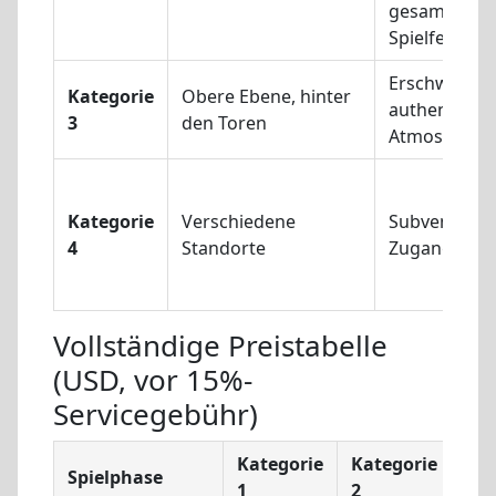
gesamten
Spielfeldran
Erschwinglic
Kategorie
Obere Ebene, hinter
authentisch
3
den Toren
Atmosphäre
Kategorie
Verschiedene
Subventionie
4
Standorte
Zugang
Vollständige Preistabelle
(USD, vor 15%-
Servicegebühr)
Kategorie
Kategorie
Kat
Spielphase
1
2
3