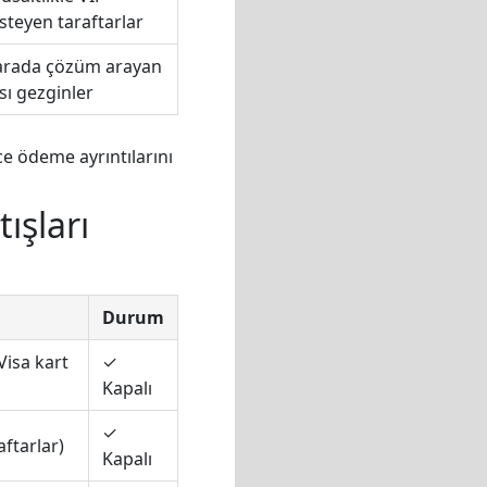
steyen taraftarlar
 arada çözüm arayan
sı gezginler
ce ödeme ayrıntılarını
ışları
Durum
Visa kart
✓
Kapalı
✓
aftarlar)
Kapalı