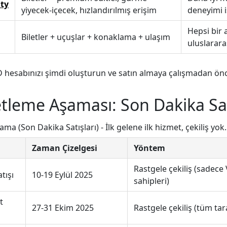
ity
yiyecek-içecek, hızlandırılmış erişim
deneyimi i
Hepsi bir
Biletler + uçuşlar + konaklama + ulaşım
uluslarara
ID hesabınızı şimdi oluşturun ve satın almaya çalışmadan ön
etleme Aşaması: Son Dakika Sat
şama (Son Dakika Satışları) - İlk gelene ilk hizmet, çekiliş yok.
Zaman Çizelgesi
Yöntem
Rastgele çekiliş (sadece 
tışı
10-19 Eylül 2025
sahipleri)
t
27-31 Ekim 2025
Rastgele çekiliş (tüm tar