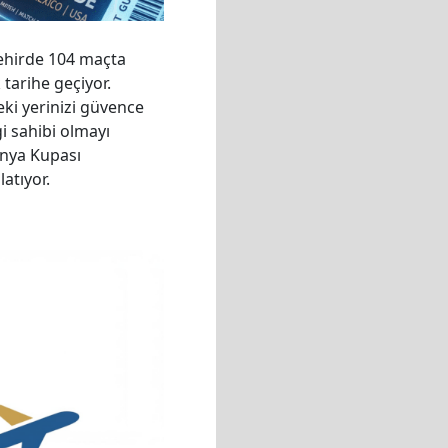
şehirde 104 maçta
tarihe geçiyor.
eki yerinizi güvence
i sahibi olmayı
ünya Kupası
atıyor.