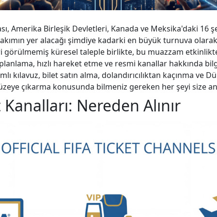
ı, Amerika Birleşik Devletleri, Kanada ve Meksika'daki 16 
kımın yer alacağı şimdiye kadarki en büyük turnuva olarak 
eri görülmemiş küresel taleple birlikte, bu muazzam etkinlikt
 planlama, hızlı hareket etme ve resmi kanallar hakkında bilg
mlı kılavuz, bilet satın alma, dolandırıcılıktan kaçınma ve D
üzeye çıkarma konusunda bilmeniz gereken her şeyi size anl
 Kanalları: Nereden Alınır