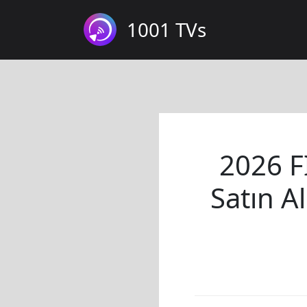
1001 TVs
2026 F
Satın Al