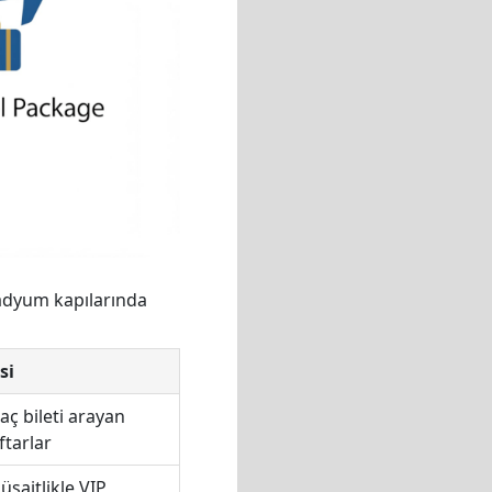
stadyum kapılarında
si
aç bileti arayan
ftarlar
üsaitlikle VIP