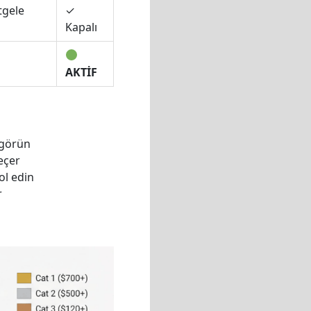
tgele
✓
Kapalı
AKTİF
 görün
eçer
ol edin
r