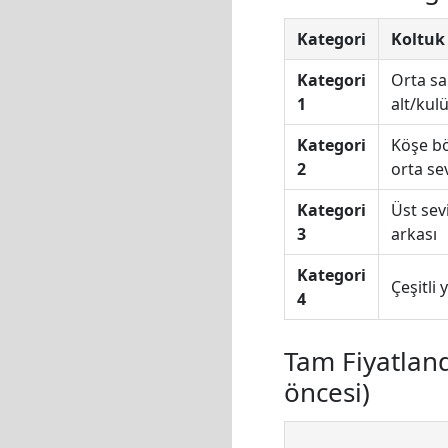
Kategori
Koltu
Kategori
Orta sa
1
alt/kul
Kategori
Köşe bö
2
orta se
Kategori
Üst sev
3
arkası
Kategori
Çeşitli 
4
Tam Fiyatlan
öncesi)