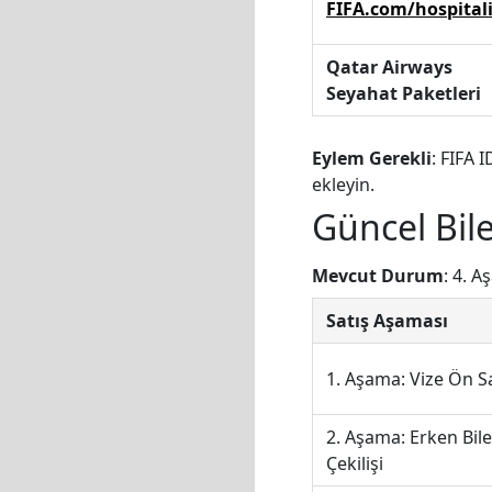
FIFA.com/hospital
Qatar Airways
Seyahat Paketleri
Eylem Gerekli
: FIFA 
ekleyin.
Güncel Bil
Mevcut Durum
: 4. A
Satış Aşaması
1. Aşama: Vize Ön Sa
2. Aşama: Erken Bile
Çekilişi