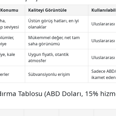
k Konumu
Kaliteyi Görüntüle
Kullanılabil
ha,
Üstün görüş hatları, en iyi
Uluslararası
üp seviyesi
olanaklar
lümler,
Mükemmel değer, net tam
Uluslararası
viye
saha görünümü
iye, kale
Uygun fiyatlı, otantik
Uluslararası
atmosfer
Sadece ABD
yerler
Sübvansiyonlu erişim
ikamet eden
dırma Tablosu (ABD Doları, 15% hizme