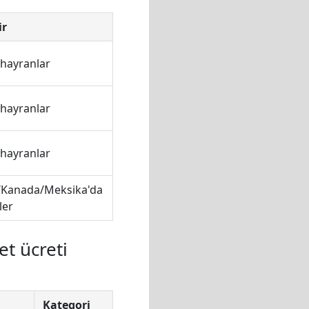
ir
 hayranlar
 hayranlar
 hayranlar
/Kanada/Meksika'da
ler
t ücreti
Kategori