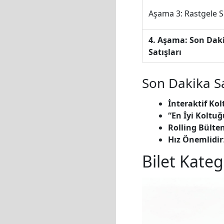
Aşama 3: Rastgele 
4. Aşama: Son Dak
Satışları
Son Dakika Sa
İnteraktif Kol
“En İyi Koltuğ
Rolling Bülten
Hız Önemlidir
Bilet Kateg