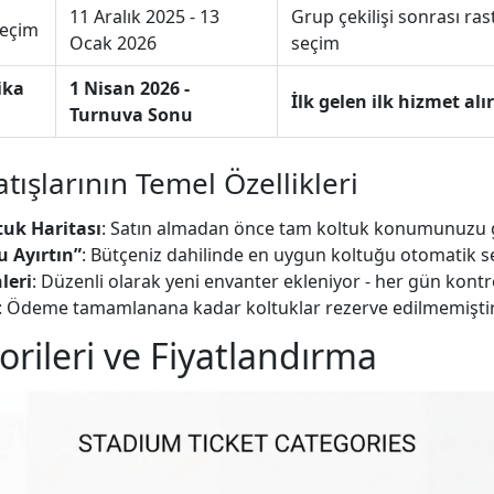
11 Aralık 2025 - 13
Grup çekilişi sonrası ras
Seçim
Ocak 2026
seçim
ika
1 Nisan 2026 -
İlk gelen ilk hizmet alır
Turnuva Sonu
tışlarının Temel Özellikleri
tuk Haritası
: Satın almadan önce tam koltuk konumunuzu
u Ayırtın”
: Bütçeniz dahilinde en uygun koltuğu otomatik s
leri
: Düzenli olarak yeni envanter ekleniyor - her gün kontr
: Ödeme tamamlanana kadar koltuklar rezerve edilmemişti
orileri ve Fiyatlandırma