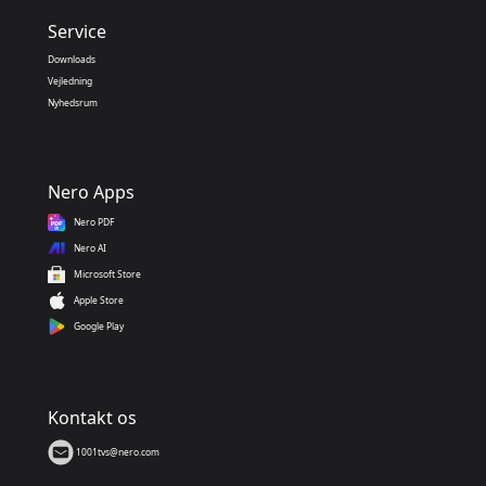
Service
Downloads
Vejledning
Nyhedsrum
Nero Apps
Nero PDF
Nero AI
Microsoft Store
Apple Store
Google Play
Kontakt os
1001tvs@nero.com