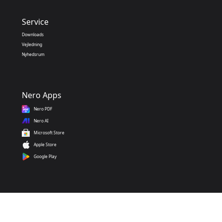
Service
Downloads
Vejledning
Nyhedsrum
Nero Apps
Nero PDF
Nero AI
Microsoft Store
Apple Store
Google Play
Kontakt os
1001tvs@nero.com