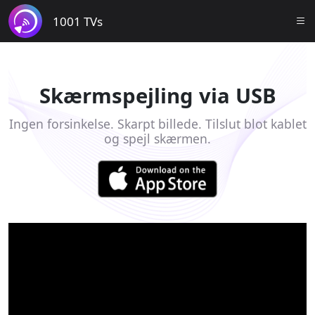
1001 TVs
Skærmspejling via USB
Ingen forsinkelse. Skarpt billede. Tilslut blot kablet
og spejl skærmen.