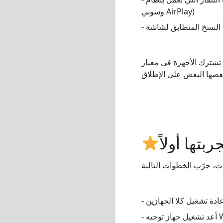
وسوني AirPlay)
ا تشترك الأجهزة في معيار
تها أولاً
إعادة تشغيل كلا الجهازين
يه Wi-Fi