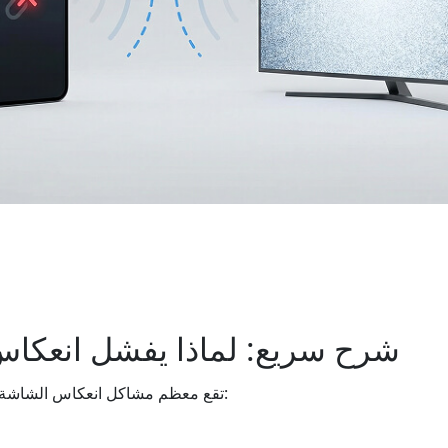
شرح سريع: لماذا يفشل انعكا
تقع معظم مشاكل انعكاس الشاشة في واحدة من ثلاث فئات: