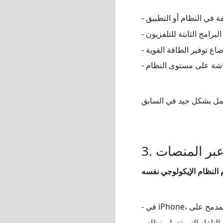
فة في النظام أو التطبيق
البرامج الثابتة للتلفزيون
وضاع توفير الطاقة القوية
شاشة على مستوى النظام
ل عبر المنصات
 النظام الإيكولوجي نفسه
- لا تدعم أجهزة التلفاز التي تعمل بنظام Android AirPlay أصلاً (يمكن أن تدعم بعض أجهزة تلفاز سامسونج وإل جي