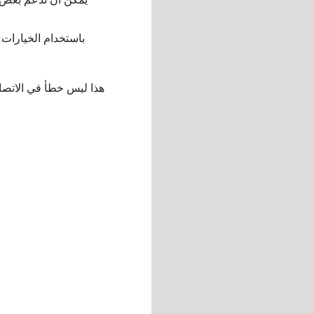
- ونتيجة لذلك، كثيرًا ما تفشل عملية النسخ المتطابق لشاشة iPhone إلى d TV
هذا ليس خطأ في الاتصال