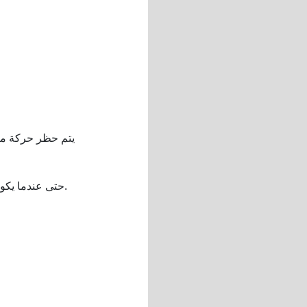
- يتم حظر حركة م
حتى عندما يكون كلا الجهازين متصلين بالإنترنت، قد تفشل عملية انعكاس الشاشة إذا كان الاتصال المحلي مقيداً.