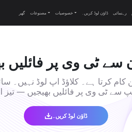
رہنمائی
ڈاؤن لوڈ کریں۔
خصوصیات
مصنوعات
گھر
ن سے ٹی وی پر فائلیں ب
ن کام کرتا ہے۔ کلاؤڈ اپ لوڈ نہیں۔ 
 سے ٹی وی پر فائلیں بھیجیں — تیز 
ڈاؤن لوڈ کریں۔