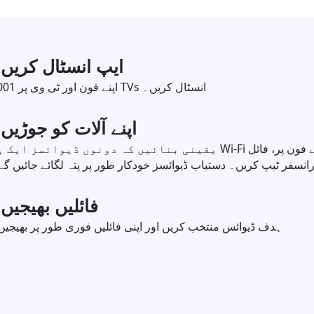
ایپ انسٹال کریں
اپنے فون اور ٹی وی پر 1001 TVs انسٹال کریں۔
اپنے آلات کو جوڑیں
یقینی بنائیں کہ دونوں ڈیوائسز ایک ہی Wi-Fi نیٹ ورک پر ہیں۔ ٹی وی پر، فائلز کھولیں۔ اپنے فون پر، 
رانسفر ٹیپ کریں۔ دستیاب ڈیوائسز خودکار طور پر پتہ لگائے جائیں گے
فائلیں بھیجیں
ہدف ڈیوائس منتخب کریں اور اپنی فائلیں فوری طور پر بھیجیں