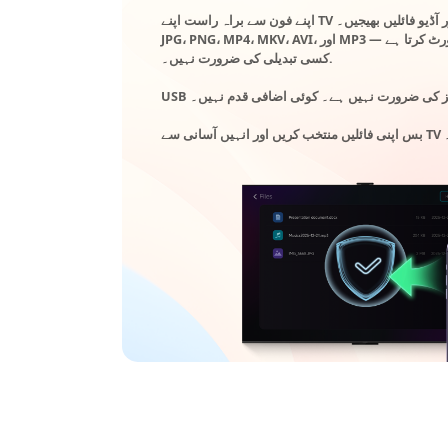
JPG، PNG، MP4، MKV، AVI، اور MP3 جیسے عام فارمیٹس کو سپورٹ کرتا ہے —
کسی تبدیلی کی ضرورت نہیں۔.