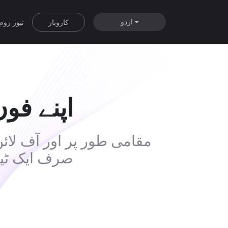
اردو
کاروبار
نیوز روم
اپنے فو
مقامی طور پر اور آف لائ
صرف ایک ٹیپ