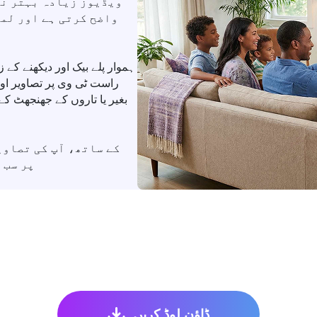
ویڈیوز زیادہ بہتر نظ
واضح کرتی ہے اور لم
ہموار پلے بیک اور دیکھنے کے ز
راست ٹی وی پر تصاویر اور
بغیر یا تاروں کے جھنجھٹ کے
پر سب 
ڈاؤن لوڈ کریں۔