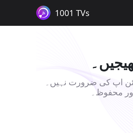
1001 TVs
ھیجیں۔
سائن اپ کی ضرورت نہیں۔
اور محفوظ۔