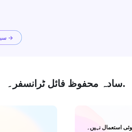
سبق →
سادہ محفوظ فائل ٹرانسفر۔.