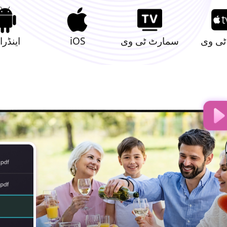
 ٹی وی
سمارٹ ٹی وی
iOS
اینڈرا