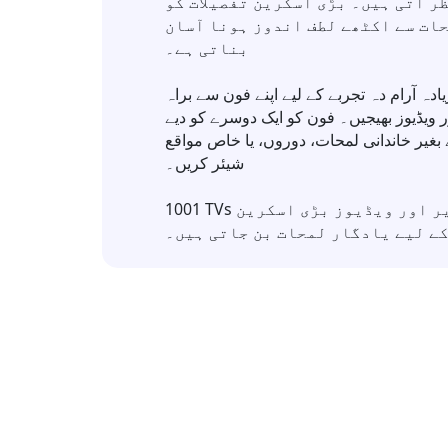
ر آتی ہیں۔ بڑی اسکرین تفصیلات کو
حات سے اکٹھے لطف اندوز ہونا آسان
بناتی ہے۔
یادہ آرام دہ تجربے کے لیے اپنے فون سے براہ
 ویڈیوز بھیجیں۔ فون کو ایک دوسرے کو دیے
 بغیر خاندانی لمحات، دوروں، یا خاص مواقع
شیئر کریں۔
1001 TVs کے ساتھ، آپ کی تصاویر اور ویڈیوز بڑی اسکرین
کے لیے یادگار لمحات بن جاتی ہیں۔