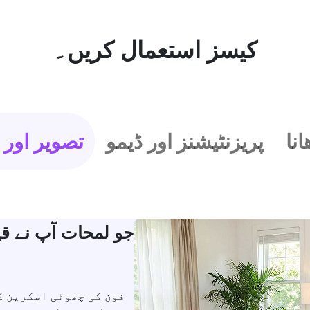
کیسز استعمال کریں۔
انا
پریزنٹیشنز اور ڈیمو
تصویر اور 
جو لمحات آپ نے قید
فون کی چھوٹی اسکرین ک