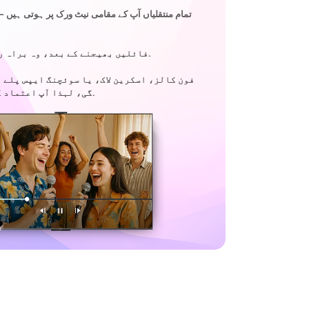
تمام منتقلیاں آپ کے مقامی نیٹ ورک پر ہوتی ہیں — 
فائلیں بھیجنے کے بعد، وہ براہ راست ٹی وی پر چلتی ہیں۔.
فون کالز، اسکرین لاک، یا سوئچنگ ایپس پلے 
گی، لہذا آپ اعتماد کے ساتھ دیکھ سکتے ہیں۔.