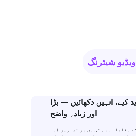
ویڈیو شیئرنگ
 کیے، انہیں دکھائیں — بڑا
اور زیادہ واضح
ے مقابلے میں ٹی وی پر تصاویر اور