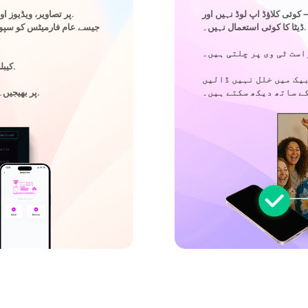
کوئی کلاؤڈ اپ لوڈ نہیں اور
اپنے فون سے براہ راست اپنے TV پر تصاویر، ویڈیوز اور آڈیو فائلیں بھیجیں۔.
ڈیٹا کا کوئی استعمال نہیں۔.
USB کیبلز کی ضرورت نہیں ہے۔ کوئی اضافی قدم نہیں۔.
بیک میں خلل نہیں ڈالیں
بس اپنی فائلیں منتخب کریں اور انہیں آسانی سے TV پر بھیجیں۔.