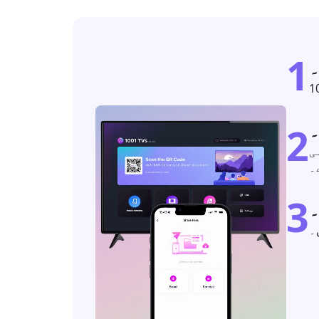
1
۔
۔
2
فائل
۔
3
۔
۔