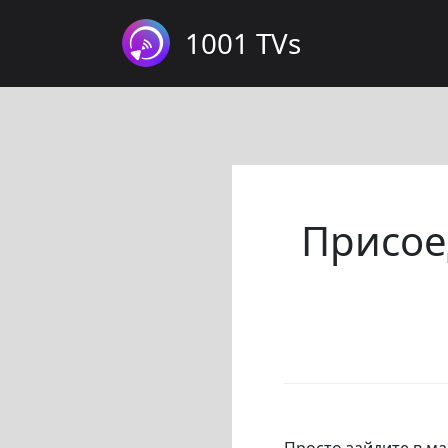
1001 TVs
Присое
Просто зайдите в м