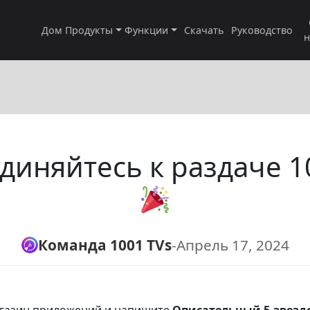
Дом
Продукты
Функции
Скачать
Руководство
н
диняйтесь к раздаче 10
Команда 1001 TVs
-
Апрель 17, 2024
агазин приложений и напишите
Описательный 5-звезд