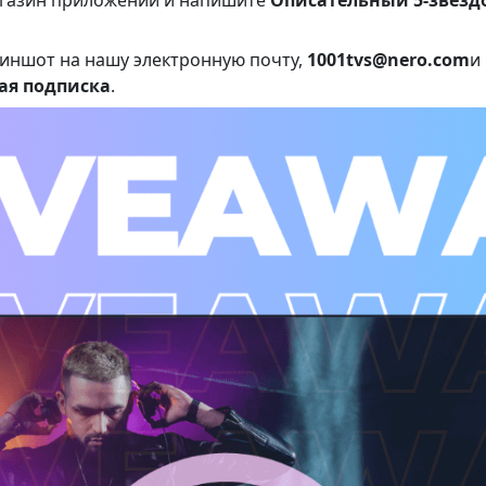
риншот на нашу электронную почту,
1001tvs@nero.com
и
ая подписка
.