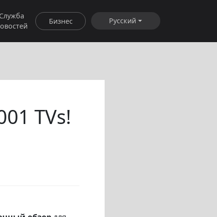
Служба
Русский
Бизнес
овостей
01 TVs!
очный обзор
для