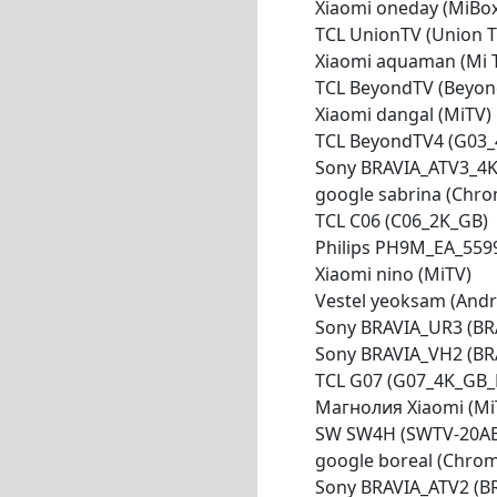
Xiaomi oneday (MiBox
TCL UnionTV (Union T
Xiaomi aquaman (Mi T
TCL BeyondTV (Beyon
Xiaomi dangal (MiTV)
TCL BeyondTV4 (G03_
Sony BRAVIA_ATV3_4K
google sabrina (Chro
TCL C06 (C06_2K_GB)
Philips PH9M_EA_5599
Xiaomi nino (MiTV)
Vestel yeoksam (Andr
Sony BRAVIA_UR3 (BR
Sony BRAVIA_VH2 (BR
TCL G07 (G07_4K_GB_
Магнолия Xiaomi (Mi
SW SW4H (SWTV-20AE
google boreal (Chrom
Sony BRAVIA_ATV2 (B