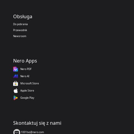
Obsługa
Do pobrania
Przewodnik
Newsroom
Nero Apps
Nero PDF
Nero AI
Microsoft Store
Apple Store
Google Play
Skontaktuj się z nami
1001tvs@nero.com