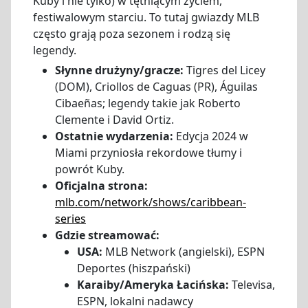
Kuby i nie tylko) w tętniącym życiem,
festiwalowym starciu. To tutaj gwiazdy MLB
często grają poza sezonem i rodzą się
legendy.
Słynne drużyny/gracze:
Tigres del Licey
(DOM), Criollos de Caguas (PR), Águilas
Cibaeñas; legendy takie jak Roberto
Clemente i David Ortiz.
Ostatnie wydarzenia:
Edycja 2024 w
Miami przyniosła rekordowe tłumy i
powrót Kuby.
Oficjalna strona:
mlb.com/network/shows/caribbean-
series
Gdzie streamować:
USA:
MLB Network (angielski), ESPN
Deportes (hiszpański)
Karaiby/Ameryka Łacińska:
Televisa,
ESPN, lokalni nadawcy