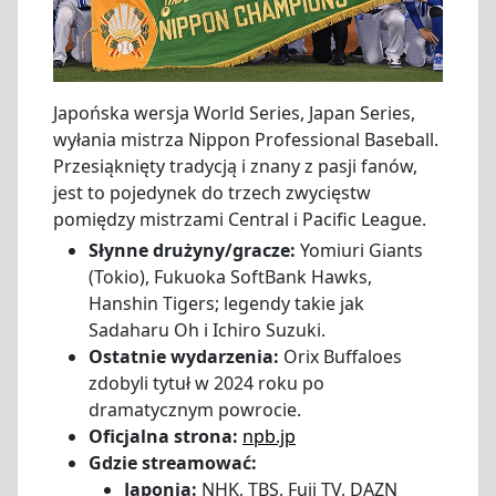
Japońska wersja World Series, Japan Series,
wyłania mistrza Nippon Professional Baseball.
Przesiąknięty tradycją i znany z pasji fanów,
jest to pojedynek do trzech zwycięstw
pomiędzy mistrzami Central i Pacific League.
Słynne drużyny/gracze:
Yomiuri Giants
(Tokio), Fukuoka SoftBank Hawks,
Hanshin Tigers; legendy takie jak
Sadaharu Oh i Ichiro Suzuki.
Ostatnie wydarzenia:
Orix Buffaloes
zdobyli tytuł w 2024 roku po
dramatycznym powrocie.
Oficjalna strona:
npb.jp
Gdzie streamować:
Japonia:
NHK, TBS, Fuji TV, DAZN