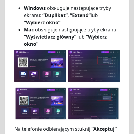
Windows
obsługuje następujące tryby
ekranu:
“Duplikat“
,
”Extend“
lub
”Wybierz okno“
Mac
obsługuje następujące tryby ekranu:
”Wyświetlacz główny“
lub
”Wybierz
okno“
Na telefonie odbierającym stuknij
”Akceptuj“