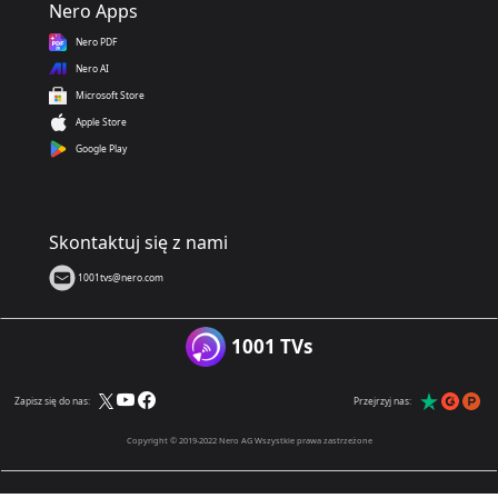
Nero Apps
Nero PDF
Nero AI
Microsoft Store
Apple Store
Google Play
Skontaktuj się z nami
1001tvs@nero.com
1001 TVs
Zapisz się do nas:
Przejrzyj nas:
Copyright © 2019-2022 Nero AG Wszystkie prawa zastrzeżone