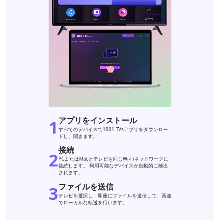
アプリをインストール
1
すべてのデバイスで1001 TVsアプリをダウンロー
ドし、開きます。
接続
2
PCまたはMacとテレビを同じWi-Fiネットワークに
接続します。 利用可能なデバイスが自動的に検出
されます。.
ファイルを送信
3
テレビを選択し、即座にファイルを送信して、高速
でローカルな転送を行います。.