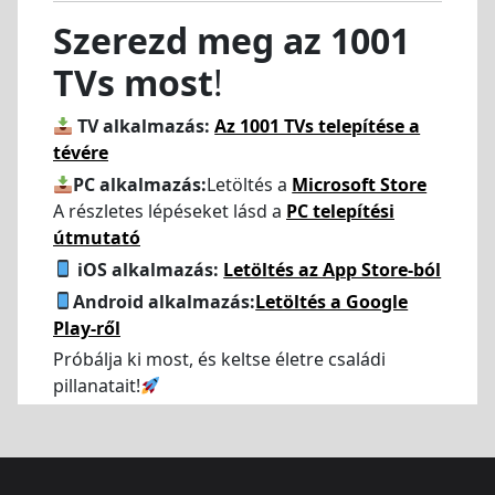
Szerezd meg az 1001
TVs most
!
TV alkalmazás:
Az 1001 TVs telepítése a
tévére
PC alkalmazás:
Letöltés a
Microsoft Store
A részletes lépéseket lásd a
PC telepítési
útmutató
iOS alkalmazás:
Letöltés az App Store-ból
Android alkalmazás:
Letöltés a Google
Play-ről
Próbálja ki most, és keltse életre családi
pillanatait!