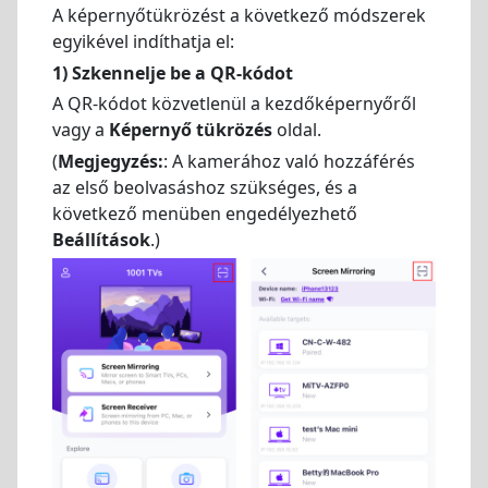
A képernyőtükrözést a következő módszerek
egyikével indíthatja el:
1)
Szkennelje be a QR-kódot
A QR-kódot közvetlenül a kezdőképernyőről
vagy a
Képernyő tükrözés
oldal.
(
Megjegyzés:
: A kamerához való hozzáférés
az első beolvasáshoz szükséges, és a
következő menüben engedélyezhető
Beállítások
.)