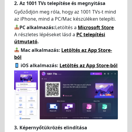
2. Az 1001 TVs telepítése és megnyitása
Győződjön meg róla, hogy az 1001 TVs-t mind
az iPhone, mind a PC/Mac készüléken telepíti.
PC alkalmazás:
Letöltés a
Microsoft Store
A részletes lépéseket lásd a
PC telepítési
útmutató
.
Mac alkalmazás:
Letöltés az App Store-
ból
iOS alkalmazás:
Letöltés az App Store-ból
3. Képernyőtükrözés elindítása