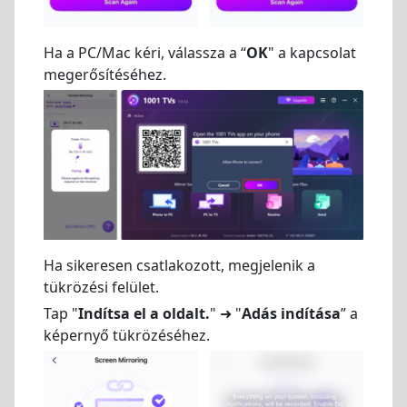
Ha a PC/Mac kéri, válassza a “
OK
" a kapcsolat
megerősítéséhez.
Ha sikeresen csatlakozott, megjelenik a
tükrözési felület.
Tap "
Indítsa el a oldalt.
" ➜ "
Adás indítása
” a
képernyő tükrözéséhez.