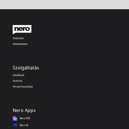
Feltételek
Adatvédelem
Szolgáltatás
Letöltések
Vezérlés
Hírszerkesztőség
Nero Apps
Néró PDF
Nero AI