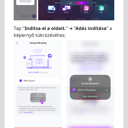
Tap "
Indítsa el a oldalt.
” ➜ “
Adás indítása
” a
képernyő tükrözéséhez.