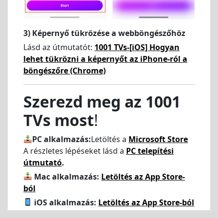
3) Képernyő tükrözése a webböngészőhöz
Lásd az útmutatót:
1001 TVs-[iOS] Hogyan
lehet tükrözni a képernyőt az iPhone-ról a
böngészőre (Chrome)
Szerezd meg az 1001
TVs most
!
PC alkalmazás:
Letöltés a
Microsoft Store
A részletes lépéseket lásd a
PC telepítési
útmutató
.
Mac alkalmazás:
Letöltés az App Store-
ból
iOS alkalmazás:
Letöltés az App Store-ból