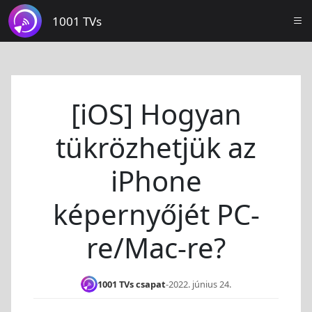
1001 TVs
[iOS] Hogyan
tükrözhetjük az
iPhone
képernyőjét PC-
re/Mac-re?
1001 TVs csapat
-
2022. június 24.