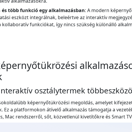
aktív alkalmazásokra.
on és több funkció egy alkalmazásban
: A modern képernyő
ási eszközt integrálnak, beleértve az interaktív megjegyzés
a kollaboratív funkciókat, így nincs szükség különálló alkal
képernyőtükrözési alkalmazás
k
 interaktív osztálytermek többeszköz
sokoldalúbb képernyőtükrözési megoldás, amelyet kifejezet
. Ez a platformokon átívelő alkalmazás támogatja a vezeték
, Mac rendszerről, sőt, közvetlenül kivetítőkre és Smart TV-