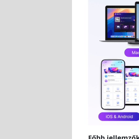
Főbb jellemzők