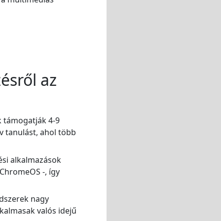
ésről az
k támogatják 4-9
v tanulást, ahol több
ési alkalmazások
 ChromeOS -, így
ndszerek nagy
lkalmasak valós idejű