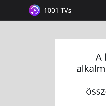
1001 TVs
A 
alkalm
össz