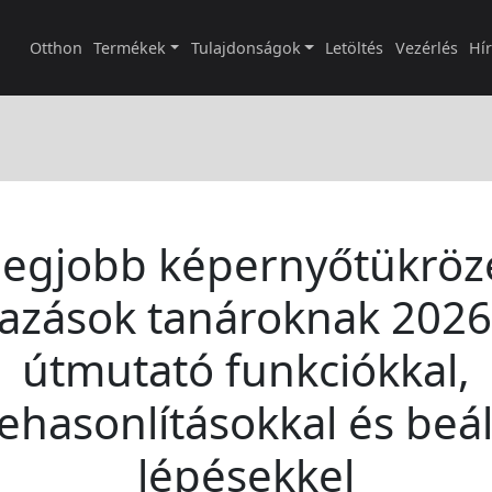
Otthon
Termékek
Tulajdonságok
Letöltés
Vezérlés
Hí
legjobb képernyőtükröz
azások tanároknak 2026:
útmutató funkciókkal,
ehasonlításokkal és beáll
lépésekkel