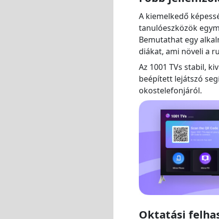
A kiemelkedő képesség
tanulóeszközök egymás
Bemutathat egy alkalm
diákat, ami növeli a 
Az 1001 TVs stabil, k
beépített lejátszó seg
okostelefonjáról.
Oktatási felha