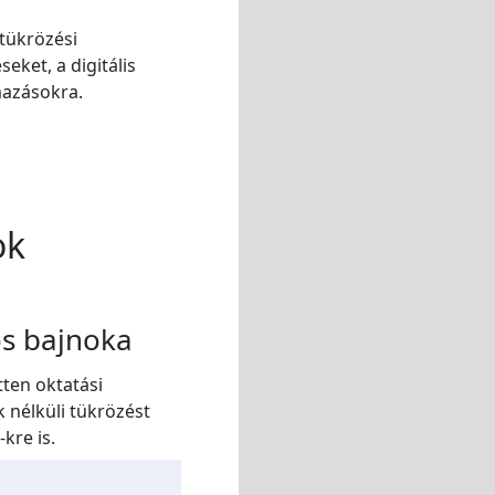
tükrözési
eket, a digitális
mazásokra.
ok
ös bajnoka
ten oktatási
 nélküli tükrözést
kre is.