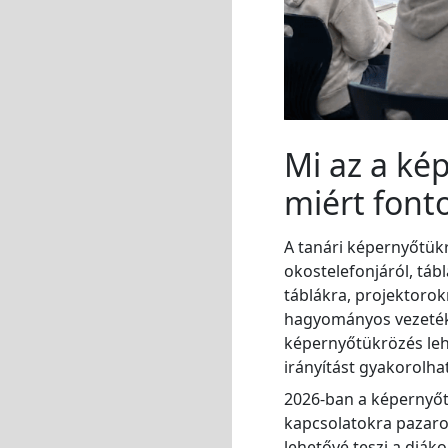
Mi az a ké
miért font
A tanári képernyőtükr
okostelefonjáról, tábl
táblákra, projektorok
hagyományos vezetéke
képernyőtükrözés leh
irányítást gyakorolhat
2026-ban a képernyőt
kapcsolatokra pazaro
lehetővé teszi a diák