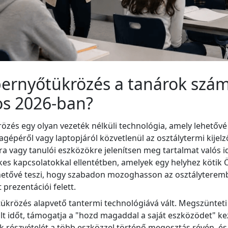
pernyőtükrözés a tanárok szám
os 2026-ban?
özés egy olyan vezeték nélküli technológia, amely lehetővé 
agépéről vagy laptopjáról közvetlenül az osztálytermi kijelző
ra vagy tanulói eszközökre jelenítsen meg tartalmat valós i
s kapcsolatokkal ellentétben, amelyek egy helyhez kötik 
etővé teszi, hogy szabadon mozoghasson az osztályteremb
 prezentációi felett.
ükrözés alapvető tantermi technológiává vált. Megszünteti
lt időt, támogatja a "hozd magaddal a saját eszközödet" 
ok részvételét a több eszközzel történő megosztás révén, é