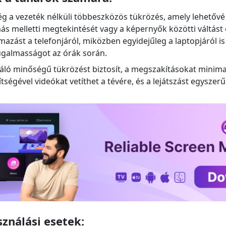
 a vezeték nélküli többeszközös tükrözés, amely lehetővé 
 melletti megtekintését vagy a képernyők közötti váltást e
azást a telefonjáról, miközben egyidejűleg a laptopjáról is
rugalmasságot az órák során.
iváló minőségű tükrözést biztosít, a megszakításokat minimal
ítségével videókat vetíthet a tévére, és a lejátszást egyszer
sználási esetek: