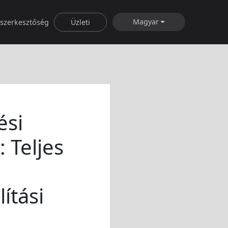
Magyar
rszerkesztőség
Üzleti
ési
 Teljes
ítási