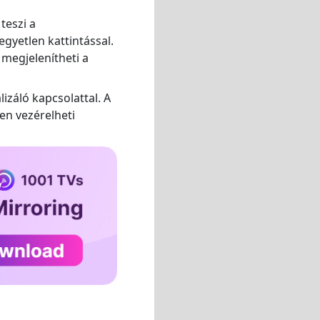
teszi a
gyetlen kattintással.
 megjelenítheti a
izáló kapcsolattal. A
űen vezérelheti