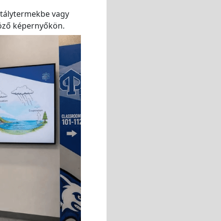
ztálytermekbe vagy
böző képernyőkön.