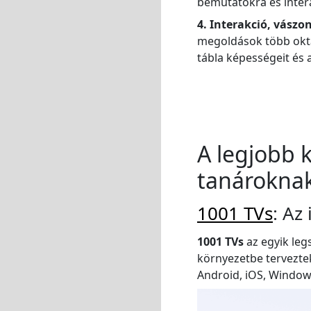
bemutatókra és inter
4. Interakció, vász
megoldások több oktat
tábla képességeit és 
A legjobb 
tanárokna
1001 TVs
: Az
1001 TVs
az egyik leg
környezetbe terveztek
Android, iOS, Windows