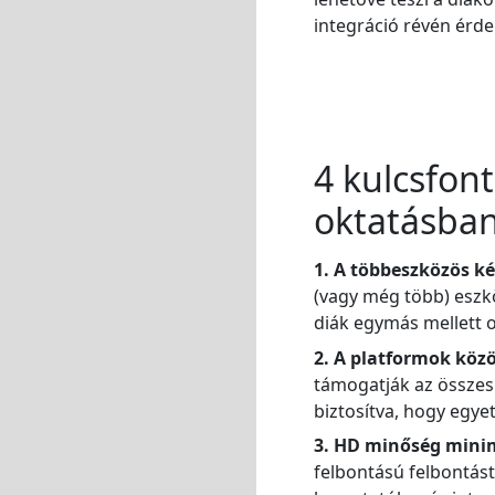
integráció révén érde
4 kulcsfon
oktatásba
1. A többeszközös k
(vagy még több) eszkö
diák egymás mellett o
2. A platformok közö
támogatják az összes
biztosítva, hogy egye
3. HD minőség minim
felbontású felbontást 