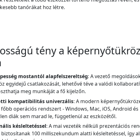
kesebb tanórákat hoz létre.
tosságú tény a képernyőtükröz
n
épesség mostantól alapfelszereltség
: A vezető megoldáso
z egyidejű csatlakozását, lehetővé téve a valódi kollaboratí
szthatja meg munkáját a fő kijelzőn.
tti kompatibilitás univerzális
: A modern képernyőtükröz
 főbb operációs rendszert - Windows, Mac, iOS, Android és
tlen diák sem marad le, függetlenül az eszközétől.
ális késleltetéssel
: A mai vezeték nélküli prezentációs re
biztosítanak 100 milliszekundum alatti késleltetéssel, így a