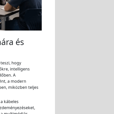
ára és
teszi, hogy
kre, intelligens
dőben. A
Önt, a modern
en, miközben teljes
 a kábeles
kezdeményezéseket,
s a multimédiás