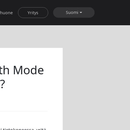
Suomi
shuone
Yritys
oth Mode
?
i tietokoneessa, yritä