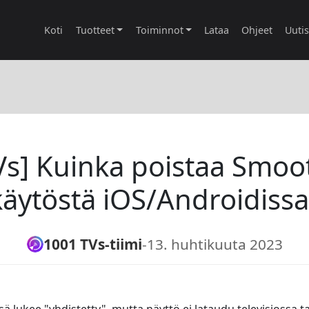
Koti
Tuotteet
Toiminnot
Lataa
Ohjeet
Uuti
Vs] Kuinka poistaa Smo
käytöstä iOS/Androidissa
1001 TVs-tiimi
-
13. huhtikuuta 2023
 lukee "yhdistetty", mutta näyttö ei lataudu televisiossa ta