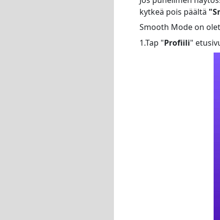
kytkeä pois päältä
"S
Smooth Mode on oletus
1.Tap "
Profiili
" etusi