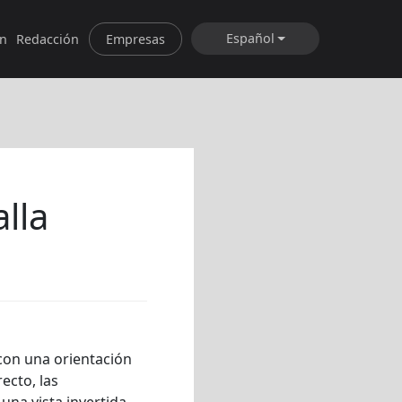
Español
ón
Redacción
Empresas
lla
 con una orientación
recto, las
una vista invertida.