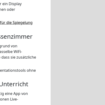
 ein Display
onen oder
für die Spiegelung
assenzimmer
fgrund von
asselbe WiFi-
dass sie zusätzliche
sentationstools ohne
Unterricht
tig eine App von
onen Live-