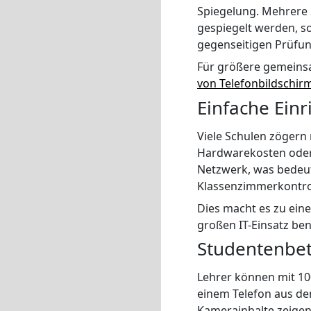
Spiegelung. Mehrere 
gespiegelt werden, so
gegenseitigen Prüfu
Für größere gemeins
von Telefonbildschir
Einfache Ein
Viele Schulen zögern
Hardwarekosten oder k
Netzwerk, was bedeut
Klassenzimmerkontrol
Dies macht es zu eine
großen IT-Einsatz ben
Studentenbete
Lehrer können mit 10
einem Telefon aus d
Kamerainhalte zeigen