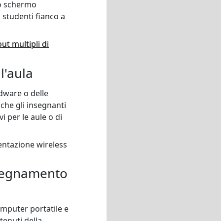
no schermo
 studenti fianco a
out multipli di
l'aula
rdware o delle
 che gli insegnanti
i per le aule o di
entazione wireless
nsegnamento
omputer portatile e
enuti della