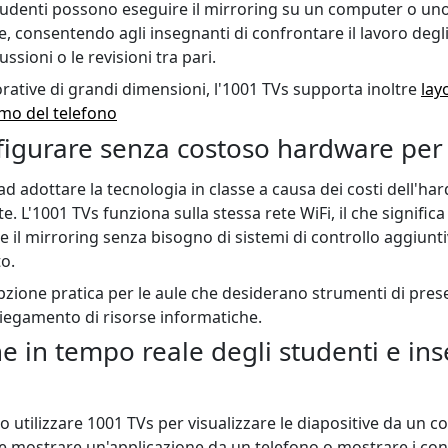
 studenti possono eseguire il mirroring su un computer o u
onsentendo agli insegnanti di confrontare il lavoro degli
ssioni o le revisioni tra pari.
orative di grandi dimensioni, l'1001 TVs supporta inoltre
lay
mo del telefono
figurare senza costoso hardware per 
d adottare la tecnologia in classe a causa dei costi dell'ha
e. L'1001 TVs funziona sulla stessa rete WiFi, il che significa
e il mirroring senza bisogno di sistemi di controllo aggiuntiv
o.
zione pratica per le aule che desiderano strumenti di pres
iegamento di risorse informatiche.
ne in tempo reale degli studenti e i
 utilizzare 1001 TVs per visualizzare le diapositive da un c
ostrare un'applicazione da un telefono o mostrare i cont