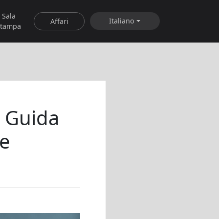
Sala
Italiano
Affari
stampa
: Guida
te