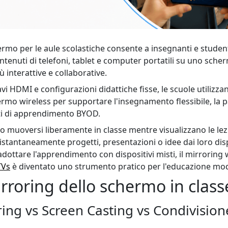
ermo per le aule scolastiche consente a insegnanti e student
ontenuti di telefoni, tablet e computer portatili su uno sch
ù interattive e collaborative.
cavi HDMI e configurazioni didattiche fisse, le scuole utiliz
hermo wireless per supportare l'insegnamento flessibile, la 
nti di apprendimento BYOD.
o muoversi liberamente in classe mentre visualizzano le lezi
stantaneamente progetti, presentazioni o idee dai loro dispo
dottare l'apprendimento con dispositivi misti, il mirroring 
TVs
è diventato uno strumento pratico per l'educazione mo
irroring dello schermo in class
ring vs Screen Casting vs Condivisio