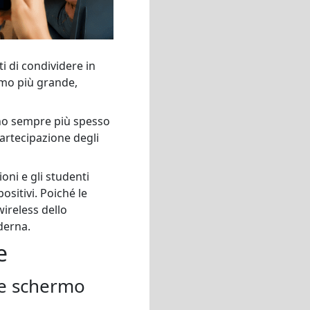
i di condividere in
ermo più grande,
zano sempre più spesso
partecipazione degli
oni e gli studenti
sitivi. Poiché le
wireless dello
derna.
e
ne schermo