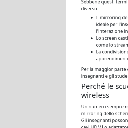
Sebbene questi termin
diverso.
Il mirroring d
ideale per l'in
l'interazione in
Lo screen casti
come lo stream
La condivision
apprendimento 
Per la maggior parte d
insegnanti e gli stude
Perché le scu
wireless
Un numero sempre magg
mirroring dello scher
Gli insegnanti possono
cavi HDMI o adattator