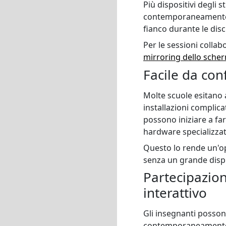
Più dispositivi degli
contemporaneamente, c
fianco durante le discu
Per le sessioni collab
mirroring dello scher
Facile da con
Molte scuole esitano a
installazioni complicat
possono iniziare a far
hardware specializzat
Questo lo rende un'op
senza un grande disp
Partecipazio
interattivo
Gli insegnanti possono
contemporaneamente m