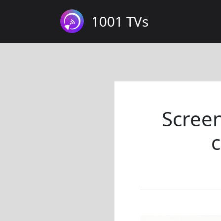
1001 TVs
Screen
c