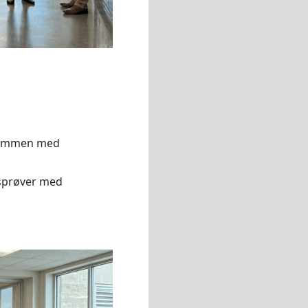
 sammen med
tsprøver med