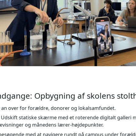
ndgange: Opbygning af skolens stolt
 an over for forældre, donorer og lokalsamfundet.
Udskift statiske skærme med et roterende digitalt galleri 
visninger og månedens lærer-højdepunkter.
besøgende med at navigere rundt på campus under foræld