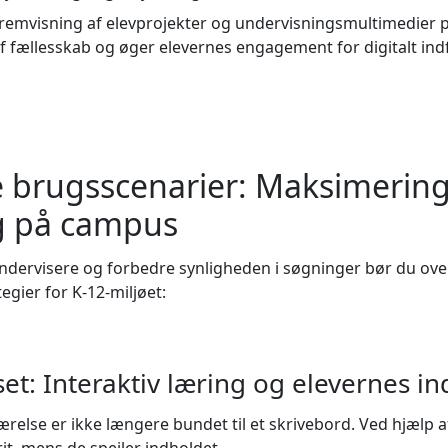
remvisning af elevprojekter og undervisningsmultimedier
f fællesskab og øger elevernes engagement for digitalt indf
e brugsscenarier: Maksimering
g på campus
 undervisere og forbedre synligheden i søgninger bør du over
gier for K-12-miljøet:
set: Interaktiv læring og elevernes in
else er ikke længere bundet til et skrivebord. Ved hjælp 
it, mens de spejler indholdet.