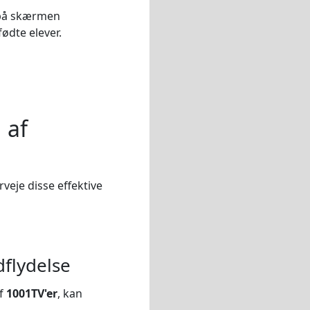
 på skærmen
ødte elever.
 af
veje disse effektive
dflydelse
af
1001TV'er
, kan