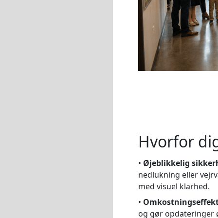
Hvorfor digi
•
Øjeblikkelig sikk
nedlukning eller vejrv
med visuel klarhed.
•
Omkostningseffekt
og gør opdateringer ø