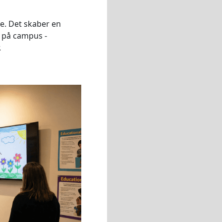
se. Det skaber en
n på campus -
.