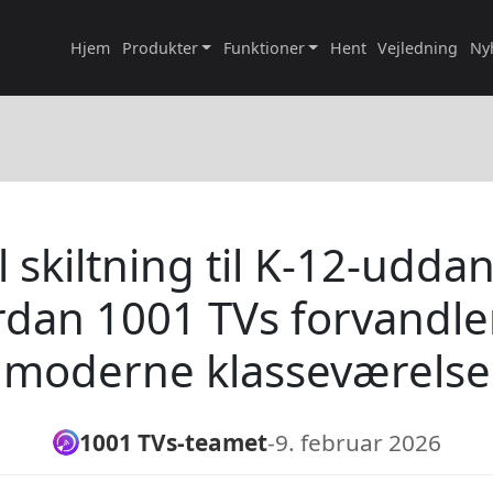
Hjem
Produkter
Funktioner
Hent
Vejledning
Ny
l skiltning til K-12-udda
dan 1001 TVs forvandle
moderne klasseværelse
1001 TVs-teamet
-
9. februar 2026