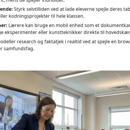
rende:
Styrk selvtilliden ved at lade eleverne spejle deres tab
eller kodningsprojekter til hele klassen.
er:
Lærere kan bruge en mobil enhed som et dokumentkamer
ge eksperimenter eller kunstteknikker direkte til hovedskæ
deller research og faktatjek i realtid ved at spejle en bro
ler samfundsfag.