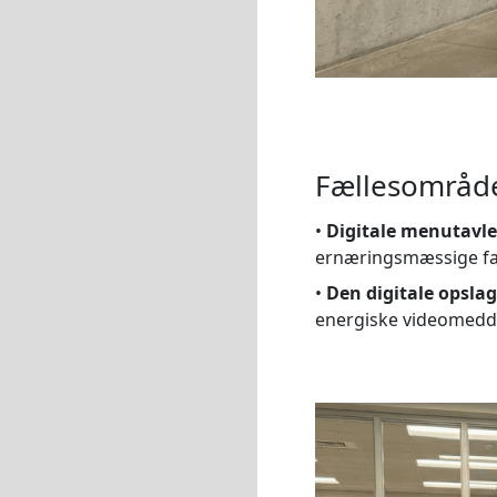
Fællesområder
•
Digitale menutavle
ernæringsmæssige fak
•
Den digitale opslag
energiske videomeddel