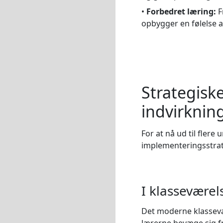
•
Forbedret læring:
F
opbygger en følelse a
Strategisk
indvirknin
For at nå ud til flere
implementeringsstrate
I klasseværel
Det moderne klassevær
lærerne bevæge sig fr