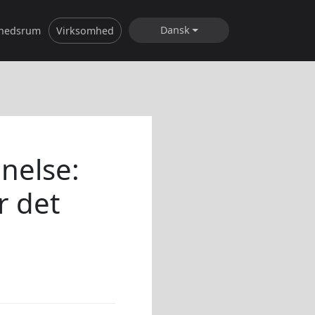
Dansk
hedsrum
Virksomhed
nnelse:
r det