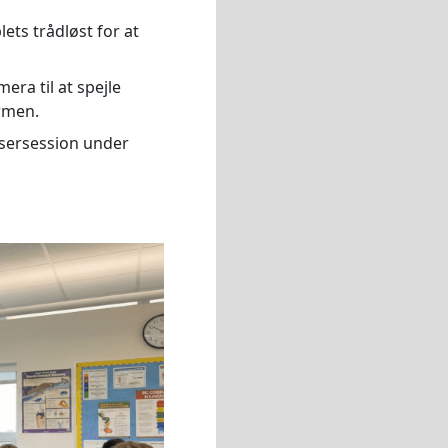
lets trådløst for at
a til at spejle
rmen.
wsersession under