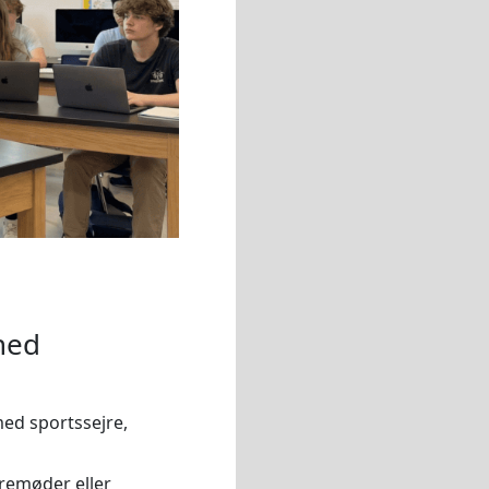
hed
med sportssejre,
remøder eller