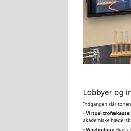
Lobbyer og i
Indgangen slår tonen
•
Virtuel trofækasse:
akademiske hædersbe
•
Wayfinding:
Hjælp 