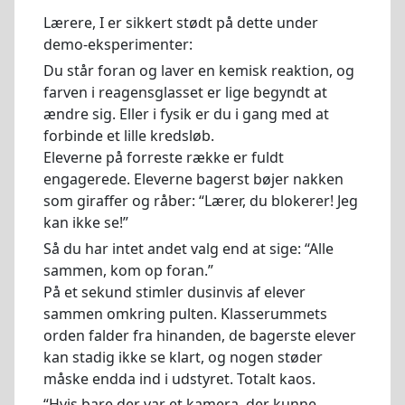
Lærere, I er sikkert stødt på dette under
demo-eksperimenter:
Du står foran og laver en kemisk reaktion, og
farven i reagensglasset er lige begyndt at
ændre sig. Eller i fysik er du i gang med at
forbinde et lille kredsløb.
Eleverne på forreste række er fuldt
engagerede. Eleverne bagerst bøjer nakken
som giraffer og råber: “Lærer, du blokerer! Jeg
kan ikke se!”
Så du har intet andet valg end at sige: “Alle
sammen, kom op foran.”
På et sekund stimler dusinvis af elever
sammen omkring pulten. Klasserummets
orden falder fra hinanden, de bagerste elever
kan stadig ikke se klart, og nogen støder
måske endda ind i udstyret. Totalt kaos.
“Hvis bare der var et kamera, der kunne