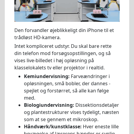
Den forvandler øjeblikkeligt din iPhone til et
trådløst HD-kamera.
Intet kompliceret udstyr. Du skal bare rette
din telefon mod forsøgsopstillingen, og så
vises live-billedet i høj opløsning på
klasselokalets tv eller projektor i realtid.
Kemiundervisning:
Farveændringer i
opløsningen, små bobler, der dannes -
spejlet og forstørret, så alle kan følge
med.
Biologiundervisning:
Dissektionsdetaljer
og plantestrukturer vises tydeligt, næsten
som at se gennem et mikroskop.
Håndværk/kunstklasse:
Hver eneste lille
bevægelse af lærerens hænder er synlig