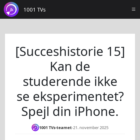
1001 TVs
[Succeshistorie 15]
Kan de
studerende ikke
se eksperimentet?
Spejl din iPhone.
1001 TVs-teamet
-
21. november 2025