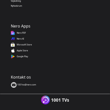
Vejledning
Nyhedsrum
Nero Apps
Nero PDF
Nero AI
Microsoft Store
Apple Store
Google Play
Kontakt os
1001tvs@nero.com
1001 TVs