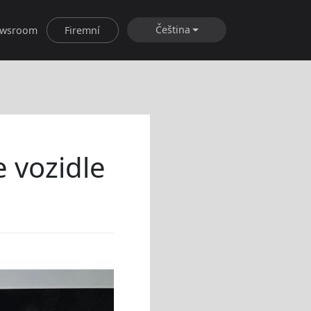
Čeština
wsroom
Firemní
e vozidle