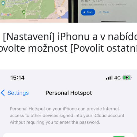
e [Nastavení] iPhonu a v nabíd
ovolte možnost [Povolit ostatn