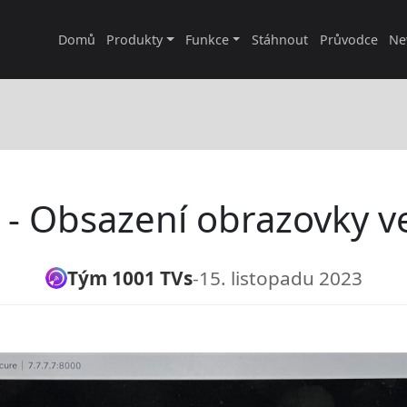
Domů
Produkty
Funkce
Stáhnout
Průvodce
Ne
 - Obsazení obrazovky v
Tým 1001 TVs
-
15. listopadu 2023