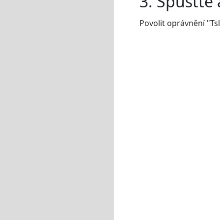
3. Spusťte 
Povolit oprávnění "Ts