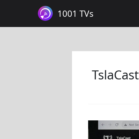
1001 TVs
TslaCast