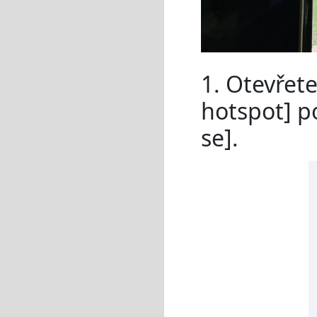
1. Otevřet
hotspot] p
se].