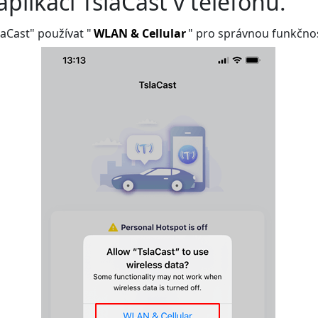
aplikaci TslaCast v telefonu.
laCast" používat "
WLAN & Cellular
" pro správnou funkčno