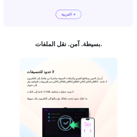
العربية →
بسيطة. آمن. نقل الملفات.
لا حدود للتنسيقات
أرسل الصور ومقاطع الفيديو والملفات الصوتية مباشرةً من هاتفك إلى التلفزيون.
يدعم التنسيقات الشائعة مثل JPG وPNG وMP4 وMKV وAVI وAVI وMP3 - لا حاجة
إلى تحويل.
لا حاجة إلى كابلات USB. لا توجد خطوات إضافية.
ما عليك سوى تحديد ملفاتك وإرسالها إلى التلفزيون بكل سهولة.