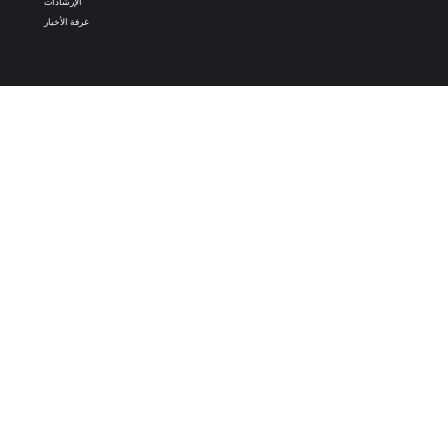
الإرشادات
غرفة الأخبار
تطبيقات Nero
Nero PDF
Nero AI
Microsoft Store
Apple Store
Google Play
اتصلوا بنا
1001tvs@nero.com
1001 TVs