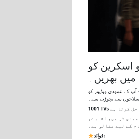
و اسکرین کو
میں بھریں۔
— آپ کے عمودی ویڈیوز کو
1001 TVs
عمودی ٹی وی، اشارے،
فوائد: