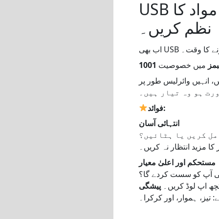
USB ڈرائیوز کو الوداع کہیں - سوشل فیڈ کی طرح مواد کا
نظم کریں۔
بمز
میں خصوصیت
TV کے البم پر اپ لوڈ کریں، اور جب بھی آپ
فوائد:
انتہائی آسان
مل کریں یا ہٹائیں؟
مستحکم اور اعلیٰ معیار
ائی آپ کو سست کردے گا؟
چھ اپ لوڈ کریں۔
پیشگی