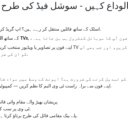
اب بھی USB اسٹک کے ساتھ فائلیں منتقل کر رہے ہیں؟ اپ گریڈ کرنے کا وقت۔.
1001 TVs
کے ساتھ
ال
اپنے فون پر تصاویر یا ویڈیوز منتخب کریں، انہیں وائرلیس طور پر 
کو ان کی ضرورت ہو وہ تیار ہیں۔.
کو تبدیل کرنے کی ضرورت ہے؟ ایونٹ کے وسط میں مواد شا
اپنے فون سے براہ راست ٹی وی البم کا نظم کریں — کمپیوٹر کا مزید انتظار نہ کریں۔.
پریشان بھیڑ والے مقام وائی ف
.
ٹی وی پر سب ک
پلے بیک مقامی فائل کی طرح برتاؤ کرتا ہے: تیز، ہموار، اور کرکرا۔.