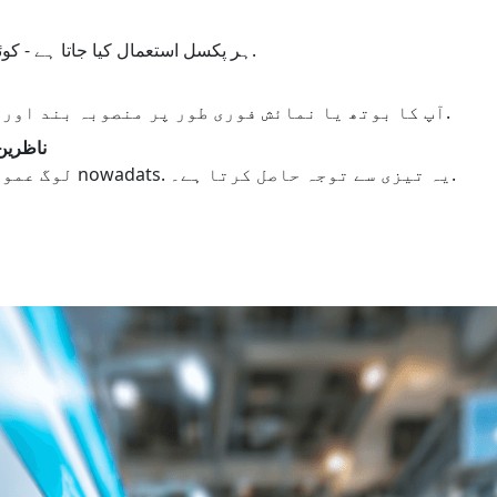
ہر پکسل استعمال کیا جاتا ہے - کوئی ضائع شدہ جگہ نہیں۔.
آپ کا بوتھ یا نمائش فوری طور پر منصوبہ بند اور چمکدار نظر آتی ہے۔.
ناظرین
لوگ عمودی مواد کے عادی ہیں nowadats. یہ تیزی سے توجہ حاصل کرتا ہے۔.