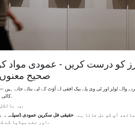
رز کو درست کریں - عمودی مواد ک
صحیح معنوں 
ے والے ٹولز اور ٹی وی پلے بیک افقی لے آؤٹ کے لیے بنائے جاتے ہیں 
کالی سلاخوں سے نچوڑنے سے۔.
یہ بالکل حل کرتا ہے.
ساتھ، آپ کو مل جاتا ہے۔
حقیقی فل سکرین عمودی ڈسپلے
, ، 
اور نئے میڈیا کے کام کے لیے مثالی ہے۔.