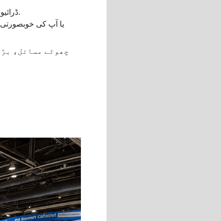
اپنے بوتھ پر کھڑے ہو کر، صرف ایک تصویر کو اپ ڈیٹ کرنے کے لیے USB ڈرائیو کے ذریعے گھماؤ پھراؤ۔.
یا آپ کی خوبصورتی 
چھوٹے مسائل، بڑا 