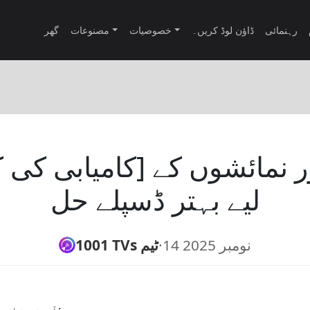
رہنمائی
ڈاؤن لوڈ کریں۔
خصوصیات
مصنوعات
گھر
لیے بہتر ڈسپلے حل
14 نومبر 2025
·
1001 TVs ٹیم
آپ نے شاید اس کا تجربہ کیا ہے: