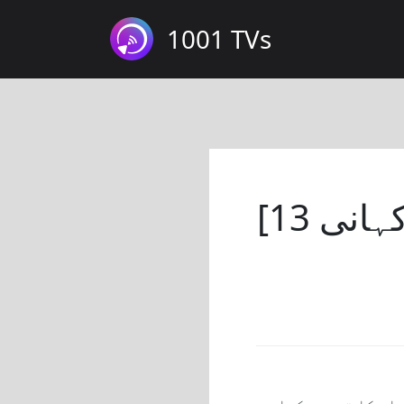
1001 TVs
[کامیابی کی کہانی 13] تقریبات اور نمائشوں کے