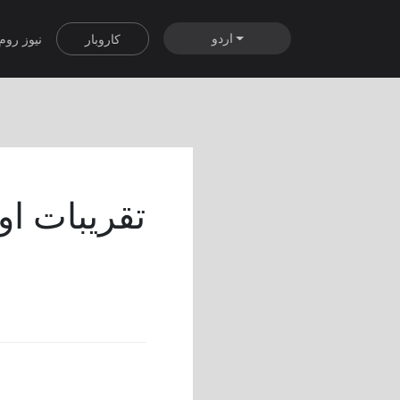
اردو
کاروبار
نیوز روم