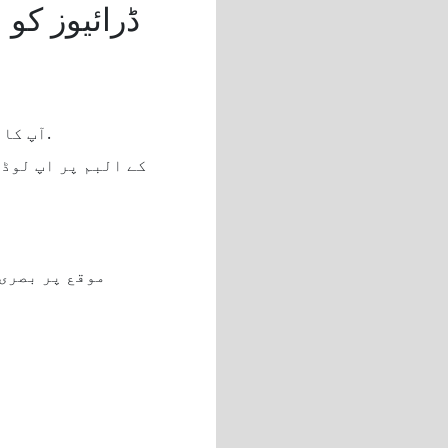
, ، آپ کا فون آپ کا موبائل کنٹرول ہب بن جاتا ہے۔.
موقع پر بصری 