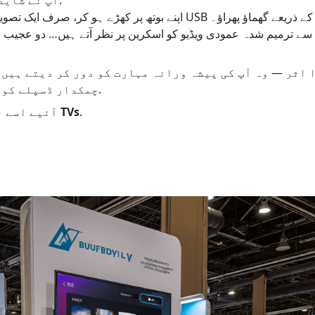
سے ترمیم شدہ عمودی ویڈیو کو اسکرین پر نظر آتے ہیں… دو عجیب 
اثر — وہ آپ کی پیشہ ورانہ مہارت کو دور کر دیتے ہیں 
چمکدار ڈسپلے کو برباد کر دیتے ہیں۔.
.
1001 TVs
آئیے اسے 