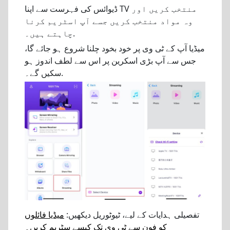
ڈیوائس کی فہرست سے اپنا TV منتخب کریں اور
وہ مواد منتخب کریں جسے آپ اسٹریم کرنا
چاہتے ہیں۔.
میڈیا آپ کے ٹی وی پر خود بخود چلنا شروع ہو جائے گا،
جس سے آپ بڑی اسکرین پر اس سے لطف اندوز ہو
سکیں گے۔.
تفصیلی ہدایات کے لیے، ٹیوٹوریل دیکھیں:
میڈیا فائلوں
کو فون سے ٹی وی تک کیسے سٹریم کریں۔