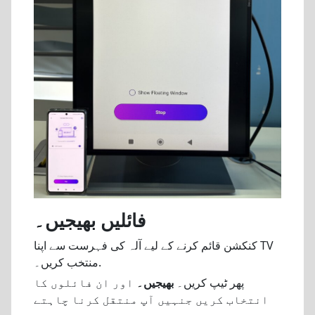
فائلیں بھیجیں۔
کنکشن قائم کرنے کے لیے آلہ کی فہرست سے اپنا TV
منتخب کریں۔.
پھر ٹیپ کریں۔
بھیجیں۔
اور ان فائلوں کا
انتخاب کریں جنہیں آپ منتقل کرنا چاہتے