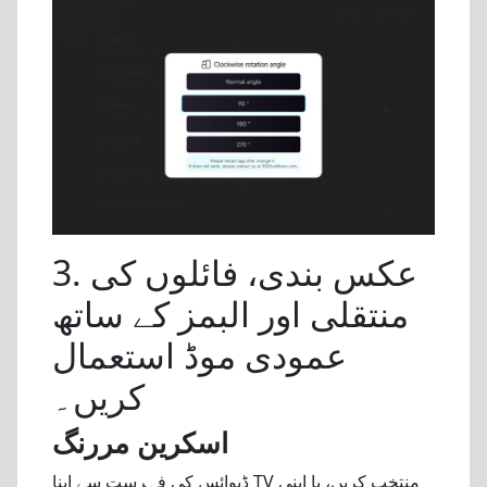
3. عکس بندی، فائلوں کی
منتقلی اور البمز کے ساتھ
عمودی موڈ استعمال
کریں۔
اسکرین مررنگ
ڈیوائس کی فہرست سے اپنا TV منتخب کریں، یا اپنی