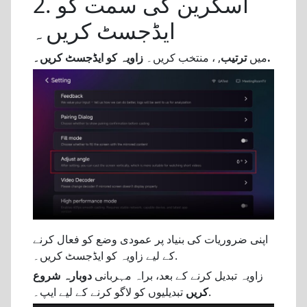
2. اسکرین کی سمت کو
ایڈجسٹ کریں۔
زاویہ کو ایڈجسٹ کریں۔.
میں
ترتیب
, ، منتخب کریں۔
اپنی ضروریات کی بنیاد پر عمودی وضع کو فعال کرنے
کے لیے زاویہ کو ایڈجسٹ کریں۔.
زاویہ تبدیل کرنے کے بعد، براہ مہربانی
دوبارہ شروع
تبدیلیوں کو لاگو کرنے کے لیے ایپ۔.
کریں