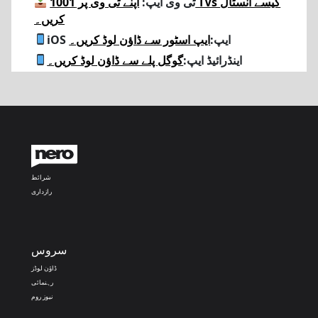
ٹی وی ایپ:
اپنے ٹی وی پر 1001 TVs کیسے انسٹال
کریں۔
iOS ایپ:
ایپ اسٹور سے ڈاؤن لوڈ کریں۔
اینڈرائیڈ ایپ:
گوگل پلے سے ڈاؤن لوڈ کریں۔
شرائط
رازداری
سروس
ڈاؤن لوڈز
رہنمائی
نیوز روم