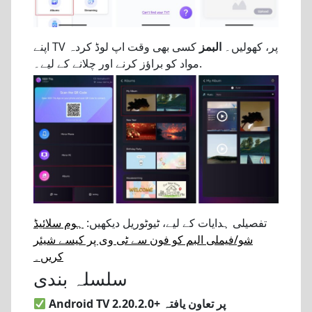
اپنے TV پر، کھولیں۔
البمز
کسی بھی وقت اپ لوڈ کردہ
مواد کو براؤز کرنے اور چلانے کے لیے۔.
تفصیلی ہدایات کے لیے، ٹیوٹوریل دیکھیں:
ہوم سلائیڈ
شو/فیملی البم کو فون سے ٹی وی پر کیسے شیئر
کریں۔
سلسلہ بندی
Android TV 2.20.2.0+ پر تعاون یافتہ