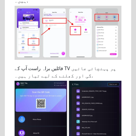
ہیں۔.
فائلیں براہ راست آپ کے TV پر پہنچائی جائیں
گی اور کھلنے کے لیے تیار ہیں۔.