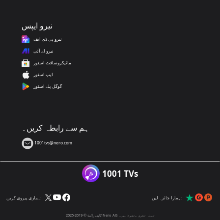
نیرو ایپس
نیرو پی ڈی ایف
نیرو اے آئی
مائیکروسافٹ اسٹور
ایپ اسٹور
گوگل پلے اسٹور
ہم سے رابطہ کریں۔
1001tvs@nero.com
1001 TVs
ہمارا جائزہ لیں:
ہماری پیروی کریں:
کاپی رائٹ © 2019-2025 Nero AG جملہ حقوق محفوظ ہیں۔