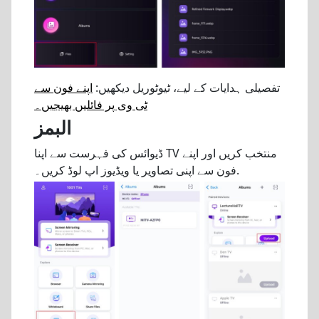
تفصیلی ہدایات کے لیے، ٹیوٹوریل دیکھیں:
اپنے فون سے
ٹی وی پر فائلیں بھیجیں۔
البمز
ڈیوائس کی فہرست سے اپنا TV منتخب کریں اور اپنے
فون سے اپنی تصاویر یا ویڈیوز اپ لوڈ کریں۔.