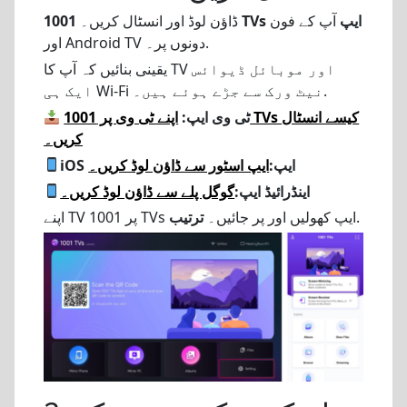
1001 TVs ایپ
آپ کے فون
ڈاؤن لوڈ اور انسٹال کریں۔
اور Android TV دونوں پر۔.
یقینی بنائیں کہ آپ کا TV اور موبائل ڈیوائس
ایک ہی Wi-Fi نیٹ ورک سے جڑے ہوئے ہیں۔.
ٹی وی ایپ:
اپنے ٹی وی پر 1001 TVs کیسے انسٹال
کریں۔
iOS ایپ:
ایپ اسٹور سے ڈاؤن لوڈ کریں۔
اینڈرائیڈ ایپ:
گوگل پلے سے ڈاؤن لوڈ کریں۔
.
اپنے TV پر 1001 TVs ایپ کھولیں اور پر جائیں۔
ترتیب