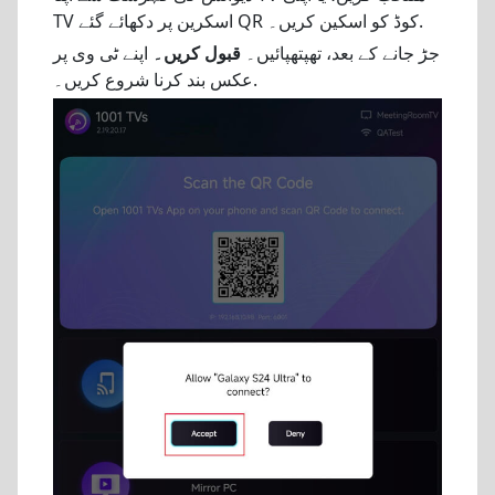
TV اسکرین پر دکھائے گئے QR کوڈ کو اسکین کریں۔.
جڑ جانے کے بعد، تھپتھپائیں۔
قبول کریں۔
اپنے ٹی وی پر
عکس بند کرنا شروع کریں۔.