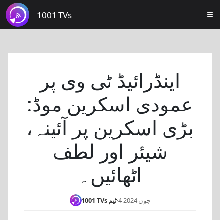
1001 TVs
اینڈرائیڈ ٹی وی پر
عمودی اسکرین موڈ:
بڑی اسکرین پر آئینہ،
شیئر اور لطف
اٹھائیں۔
4 جون 2024
·
1001 TVs ٹیم