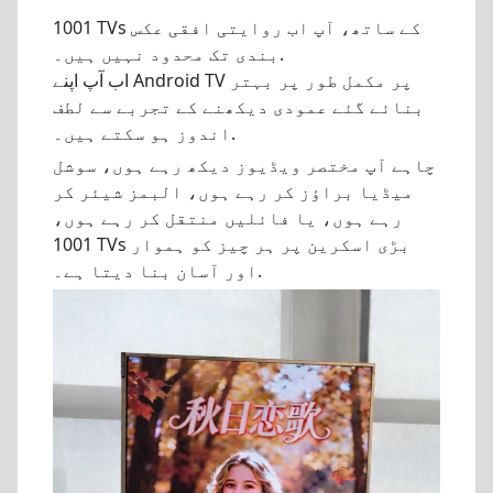
1001 TVs کے ساتھ، آپ اب روایتی افقی عکس
بندی تک محدود نہیں ہیں۔.
اب آپ اپنے Android TV پر مکمل طور پر بہتر
بنائے گئے عمودی دیکھنے کے تجربے سے لطف
اندوز ہو سکتے ہیں۔.
چاہے آپ مختصر ویڈیوز دیکھ رہے ہوں، سوشل
میڈیا براؤز کر رہے ہوں، البمز شیئر کر
رہے ہوں، یا فائلیں منتقل کر رہے ہوں،
1001 TVs بڑی اسکرین پر ہر چیز کو ہموار
اور آسان بنا دیتا ہے۔.