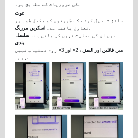
کی ضروریات کے مطابق ہو۔.
نوٹ:
سائز تبدیل کرنے کے طریقوں کو مکمل طور پر
.
تعاون یافتہ ہے۔
اسکرین مررنگ
میں ان کی حمایت نہیں کی جاتی ہے۔
سلسلہ
.
بندی
میں
فائلیں
اور
البمز
, ، 2× اور 3× زوم دستیاب نہیں
ہیں۔.