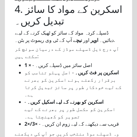
4. اسکرین کے مواد کا سائز
تبدیل کریں۔
ڈسپلے کردہ مواد کے سائز کو ٹھیک کرنے کے لیے،
آپ کے ٹی وی ریموٹ پر بٹن۔.
دبائیں۔
اوپر
اور
نیچے
آپ درج ذیل ڈسپلے موڈز کے درمیان سوئچ کر
سکتے ہیں:
- اصل سائز میں ڈسپلے کریں۔
1 ×
اسکرین پر فٹ کریں۔
- اصل پہلو تناسب کو
برقرار رکھتے ہوئے اسکرین کو بھرنے
کے لیے خودکار طور پر سائز تبدیل کرتا
ہے۔
اسکرین کو بھرنے کے لیے اسکیل کریں۔
-
اسکرین کو مکمل طور پر بھرنے کے لیے
تصویر کو کھینچتا ہے۔
- قریب سے دیکھنے کے لیے زوم ان کریں۔
2×/3×
وہ ڈسپلے موڈ منتخب کریں جو آپ کی دیکھنے