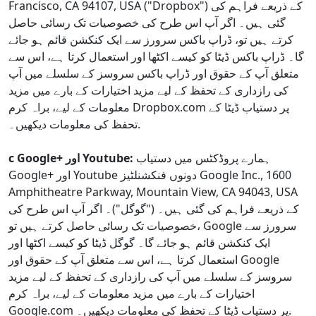
Francisco, CA 94107, USA ("Dropbox") کے ذریعے فراہم کی
گئی ہیں۔ اگر آپ اس طرح کی خصوصیات تک رسائی حاصل
کرتے ہیں تو، ڈراپ باکس سرورز سے ایک کنکشن قائم ہو جائے
گا۔ ڈراپ باکس ڈیٹا کو کیسے اکٹھا اور استعمال کرتا ہے، اس سے
متعلق آپ کے حقوق اور ڈراپ باکس سروسز کے سلسلے میں آپ
کی رازداری کے تحفظ کے لیے مزید اختیارات کے بارے میں مزید
معلومات کے لیے، براہ کرم Dropbox.com پر دستیاب ڈیٹا کے
تحفظ کی معلومات دیکھیں۔.
ہمارے پروڈکٹس میں دستیاب
c Google+ اور Youtube:
Google+ اور Youtube دونوں فنکشنلٹیز Google Inc., 1600
Amphitheatre Parkway, Mountain View, CA 94043, USA
کے ذریعے فراہم کی گئی ہیں۔ ("گوگل")۔ اگر آپ اس طرح کی
خصوصیات تک رسائی حاصل کرتے ہیں تو، Google سرورز سے
ایک کنکشن قائم ہو جائے گا۔ گوگل ڈیٹا کو کیسے اکٹھا اور
استعمال کرتا ہے، اس سے متعلق آپ کے حقوق اور Google
سروسز کے سلسلے میں آپ کی رازداری کے تحفظ کے لیے مزید
اختیارات کے بارے میں مزید معلومات کے لیے، براہ کرم
Google.com پر دستیاب ڈیٹا کے تحفظ کی معلومات دیکھیں۔.