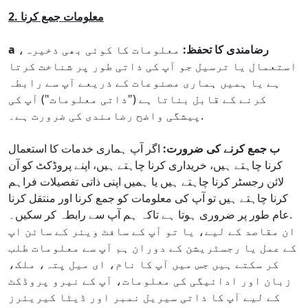
2. معلومات جمع کرنا
a رضامندی کا تحفظ:
معلومات کا کوئی بھی ذخیرہ،
استعمال یا ترسیل جو آپ کی ذاتی طور پر شناخت کرتا
ہے یا ہمیں ہماری مصنوعات کے ذریعے آپ سے رابطہ
کرنے کے قابل بناتا ہے ("ذاتی معلومات") آپ کی
پیشگی واضح رضامندی کی ضرورت ہے۔.
ب جمع کرنے کی ضرورت:
اگر آپ ہماری خدمات کا استعمال
کرنا چاہتے ہیں، خریداری کرنا چاہتے ہیں، اپنے پروڈکٹ کو آن
لائن رجسٹر کرنا چاہتے ہیں یا ہمیں اپنی ذاتی تفصیلات فراہم
کرنا چاہتے ہیں تو آپ کی معلومات کو جمع کرنا اور منتقل کرنا
عام طور پر ضروری ہوتا ہے تاکہ ہم آپ سے رابطہ کر سکیں۔.
ان مقاصد کے لیے، یا تو آپ کے سافٹ ویئر کے سائن اپ
کے عمل یا رجسٹریشن کے دوران ہم آپ سے معلومات طلب
کر سکتے ہیں جس میں آپ کا نام، ای میل پتہ، ملک،
زبان اور ادائیگی کی معلومات، آپ کے نیرو پروڈکٹ
کے لیے آپ کا ذاتی سیریل نمبر اور ڈیٹا کیریئرز