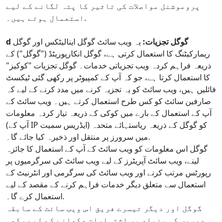
پروموشنل مواصلات کی تاثیر کا پتہ لگانے کے لیے
استعمال ہوتے ہیں۔.
d گوگل تجزیات:
یہ ویب سائٹ گوگل اینالیٹکس اور گوگل
ریمارکیٹنگ کا استعمال کرتی ہے، گوگل انکارپوریٹڈ ("گوگل") کے
ذریعہ فراہم کردہ ویب تجزیاتی خدمات۔ گوگل تجزیات "کوکیز"
کا استعمال کرتا ہے، جو کہ آپ کے کمپیوٹر پر رکھی گئی ٹیکسٹ
فائلیں ہیں، ویب سائٹ کو یہ تجزیہ کرنے میں مدد کرنے کے لیے کہ
صارفین سائٹ کو کس طرح استعمال کرتے ہیں۔ ویب سائٹ کے
آپ کے استعمال کے بارے میں کوکی کے ذریعہ تیار کردہ معلومات
(آپ کے IP ایڈریس سمیت) کو گوگل کے ذریعہ ریاستہائے متحدہ
میں سرورز پر منتقل اور ذخیرہ کیا جائے گا۔.
گوگل اس معلومات کو ویب سائٹ کے آپ کے استعمال کا جائزہ
لینے، ویب سائٹ آپریٹرز کے لیے ویب سائٹ کی سرگرمیوں پر
رپورٹس مرتب کرنے اور ویب سائٹ کی سرگرمی اور انٹرنیٹ کے
استعمال سے متعلق دیگر خدمات فراہم کرنے کے مقصد کے لیے
استعمال کرے گا۔.
گوگل اور دیگر تیسرے فریق اس ویب سائٹ کے سابقہ
دوروں کی بنیاد پر اشتہارات دکھانے کے لیے رکھی