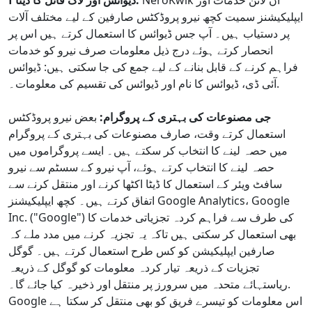
NeroKwik آن لائن خدمات اور
f ڈیوائس اور لاگ فائل کا ڈیٹا:
ایپلیکیشنز سمیت کچھ نیرو پروڈکٹس صارفین کے لیے مختلف آلات
پر دستیاب ہیں۔ آپ جس ڈیوائس کا استعمال کرتے ہیں اس پر
انحصار کرتے ہوئے درج ذیل معلومات صرف نیرو کو خدمات
فراہم کرنے کے قابل بنانے کے لیے جمع کی جا سکتی ہیں: ڈیوائس
آئی ڈی، ڈیوائس کا نام اور ڈیوائس کی تقسیم کی معلومات۔.
جی مصنوعات کی بہتری کے پروگرام:
بعض نیرو پروڈکٹس
استعمال کرتے وقت، صارف مصنوعات کی بہتری کے پروگرام
میں حصہ لینے کا انتخاب کر سکتے ہیں۔ ایسے پروگراموں میں
حصہ لینے کا انتخاب کرتے ہوئے، آپ نیرو کے سسٹم سے نیرو
سافٹ ویئر کے استعمال کا ڈیٹا اکٹھا کرنے اور منتقل کرنے سے
اتفاق کرتے ہیں۔ کچھ ایپلیکیشنز Google Analytics، Google
Inc. ("Google") کی طرف سے فراہم کردہ تجزیاتی خدمات کا
بھی استعمال کر سکتی ہیں تاکہ یہ تجزیہ کرنے میں مدد ملے کہ
صارفین ایپلیکیشن کو کس طرح استعمال کرتے ہیں۔ گوگل
تجزیات کے ذریعہ تیار کردہ معلومات کو گوگل کے ذریعہ
ریاستہائے متحدہ میں سرورز پر منتقل اور ذخیرہ کیا جائے گا۔.
Google اس معلومات کو تیسرے فریق کو بھی منتقل کر سکتا ہے