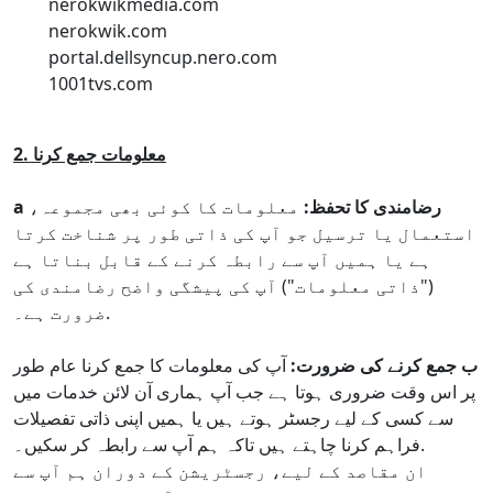
nerokwikmedia.com
nerokwik.com
portal.dellsyncup.nero.com
1001tvs.com
2. معلومات جمع کرنا
a رضامندی کا تحفظ:
معلومات کا کوئی بھی مجموعہ،
استعمال یا ترسیل جو آپ کی ذاتی طور پر شناخت کرتا
ہے یا ہمیں آپ سے رابطہ کرنے کے قابل بناتا ہے
("ذاتی معلومات") آپ کی پیشگی واضح رضامندی کی
ضرورت ہے۔.
ب جمع کرنے کی ضرورت:
آپ کی معلومات کا جمع کرنا عام طور
پر اس وقت ضروری ہوتا ہے جب آپ ہماری آن لائن خدمات میں
سے کسی کے لیے رجسٹر ہوتے ہیں یا ہمیں اپنی ذاتی تفصیلات
فراہم کرنا چاہتے ہیں تاکہ ہم آپ سے رابطہ کر سکیں۔.
ان مقاصد کے لیے، رجسٹریشن کے دوران ہم آپ سے