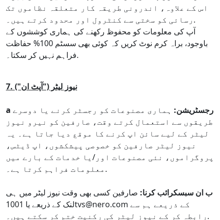
اس کے علاوہ، اندرونی طریقہ کار متعلقہ نظاموں تک
رسائی کو سختی سے کنٹرول اور محدود کرتے ہیں۔.
آپ کی معلومات کو محفوظ رکھنے کی ہماری کوششوں کے
باوجود، براہ کرم نوٹ کریں کہ کوئی بھی سسٹم 100% حفاظت
فراہم نہیں کر سکتا۔.
7. نیوز لیٹر ("آپٹ ان")
a رجسٹریشن:
ہماری مصنوعات کو رجسٹر کرنے یا دوسرے
طریقوں سے استعمال کرتے وقت، صارفین کو نیرو نیوز
لیٹر کے لیے سائن اپ کرنے کا موقع دیا جاتا ہے۔ یہ
نیوز لیٹر صارفین کو خصوصی پیشکشوں، اپ ڈیٹس،
پروگراموں، نئی مصنوعات اور/یا خدمات کے بارے میں
معلومات فراہم کرتا ہے۔.
ب ان سبسکرائب کرنا:
صارفین کسی بھی وقت نیوز لیٹر میں ہی
لنک کے ذریعے یا 1001tvs@nero.com کے ذریعے ہم سے
رابطہ کر کے نیوز لیٹر کی رکنیت ختم کر سکتے ہیں۔.