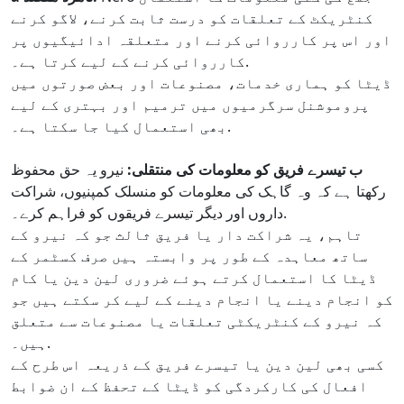
کنٹریکٹ کے تعلقات کو درست ثابت کرنے، لاگو کرنے
اور اس پر کارروائی کرنے اور متعلقہ ادائیگیوں پر
کارروائی کرنے کے لیے کرتا ہے۔.
ڈیٹا کو ہماری خدمات، مصنوعات اور بعض صورتوں میں
پروموشنل سرگرمیوں میں ترمیم اور بہتری کے لیے
بھی استعمال کیا جا سکتا ہے۔.
ب تیسرے فریق کو معلومات کی منتقلی:
نیرو یہ حق محفوظ
رکھتا ہے کہ وہ گاہک کی معلومات کو منسلک کمپنیوں، شراکت
داروں اور دیگر تیسرے فریقوں کو فراہم کرے۔.
تاہم، یہ شراکت دار یا فریق ثالث جو کہ نیرو کے
ساتھ معاہدہ کے طور پر وابستہ ہیں صرف کسٹمر کے
ڈیٹا کا استعمال کرتے ہوئے ضروری لین دین یا کام
کو انجام دینے یا انجام دینے کے لیے کر سکتے ہیں جو
کہ نیرو کے کنٹریکٹی تعلقات یا مصنوعات سے متعلق
ہیں۔.
کسی بھی لین دین یا تیسرے فریق کے ذریعہ اس طرح کے
افعال کی کارکردگی کو ڈیٹا کے تحفظ کے ان ضوابط