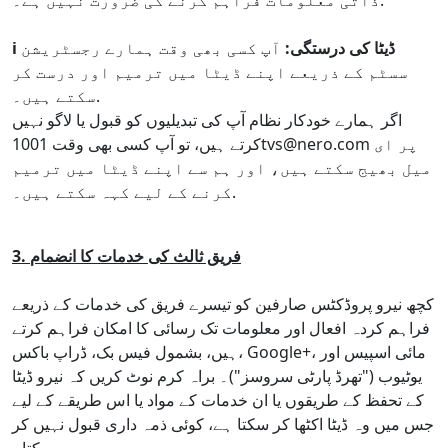
ذاتی معلومات فراہم کرنے کی ضرورت نہیں ہے۔.
i ڈیٹا کی درستگی:
آپ کسی بھی وقت ہمارے رجسٹریشن
سسٹم کے ذریعے اپنے ڈیٹا میں ترمیم اور درست کر
سکتے ہیں۔.
اگر ہمارے خودکار نظام آپ کی تبدیلیوں کو قبول یا لاگو نہیں
کرتے ہیں، تو آپ کسی بھی وقت 1001tvs@nero.com پر ای
میل بھیج سکتے ہیں، اور ہم سے اپنے ڈیٹا میں ترمیم
کرنے کے لیے کہہ سکتے ہیں۔.
3. فریق ثالث کی خدمات کا انضمام
کچھ نیرو پروڈکٹس صارفین کو تیسرے فریق کی خدمات کے ذریعے
فراہم کردہ افعال اور معلومات تک رسائی کا امکان فراہم کرتے
ہیں، بشمول فیس بک، ڈراپ باکس، Google+، مائی اسپیس اور
یوٹیوب ("تھرڈ پارٹی سروسز")۔ براہ کرم نوٹ کریں کہ نیرو ڈیٹا
کے تحفظ کے طریقوں یا ان خدمات کے مواد یا اس طریقے کے لیے
جس میں وہ ڈیٹا اکٹھا کر سکتا ہے، کوئی ذمہ داری قبول نہیں کر