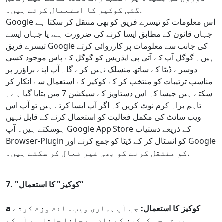
گئی کوکیز کا استعمال کرتے ہیں۔.
Google اس معلومات کو تیسرے فریق کو بھی منتقل کر سکتا ہے
جہاں قانون کے مطابق ایسا کرنے کی ضرورت ہے، یا جہاں ایسے
تیسرے فریق Google کی جانب سے معلومات پر کارروائی کرتے
ہیں۔ گوگل آپ کے آئی پی ایڈریس کو گوگل کے پاس موجود کسی
دوسرے ڈیٹا کے ساتھ منسلک نہیں کرے گا۔ آپ اپنے براؤزر پر
مناسب ترتیبات کو منتخب کر کے کوکیز کے استعمال سے انکار کر
سکتے ہیں جیسا کہ اس دستاویز کے سیکشن 7 میں بتایا گیا ہے۔
تاہم براہ کرم نوٹ کریں کہ اگر آپ ایسا کرتے ہیں تو آپ اس
ویب سائٹ کی مکمل فعالیت کو استعمال کرنے کے قابل نہیں
ہوسکتے ہیں۔ آپ Google App Store کے ذریعے دستیاب
Browser-Plugin کو انسٹال کر کے ڈیٹا کو جمع کرنے اور Google
کو منتقل کرنے کو بھی غیر فعال کر سکتے ہیں۔.
7. "کوکیز" کا استعمال“
a کوکیز کا استعمال:
جب آپ ہماری ویب سائٹ وزٹ کرتے
ہیں تو جو کوکیز کے نام سے جانا جاتا ہے آپ کے