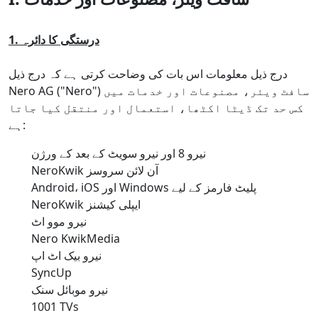
1. درستگی کا دائرہ
درج ذیل معلومات اس بات کی وضاحت کرتی ہے کہ درج ذیل
Nero AG ("Nero") سافٹ ویئر، مصنوعات اور خدمات میں
کس حد تک ڈیٹا اکٹھا، استعمال اور منتقل کیا جاتا
ہے:
نیرو 8 اور نیرو سویٹ کے بعد کے ورژن
NeroKwik آن لائن سروسز
Android، iOS اور Windows پلیٹ فارمز کے لیے
NeroKwik ایپلی کیشنز
نیرو موو اٹ
Nero KwikMedia
نیرو بیک اٹ اپ
SyncUp
نیرو موبائل سنک
1001 TVs