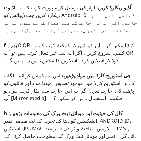
e آڈیو ریکارڈ کریں:
آواز کی ترسیل کو سپورٹ کرنے کے لیے آڈیو
ریکارڈ کریں جب ڈیوائس کو Android10 کے اوپر آئینہ دیا
جائے۔ اگر آپ اس اجازت کو غیر فعال کرتے ہیں، تو ہو
سکتا ہے آپ آڈیو پروجیکشن کرنے کے قابل نہ ہوں۔.
QR کوڈ اسکین کرنے اور ڈیوائس کو کنیکٹ کرنے کے لیے
f کیمرہ:
کیمرہ شروع کریں۔ اگر آپ اسے غیر فعال کرتے ہیں، تو آپ QR
کوڈ کو اسکین کرکے اسکرین کا عکس نہیں دے پائیں گے۔.
جی اسٹوریج کارڈ میں مواد پڑھیں:
اس ایپلیکیشن کو آئینہ لگانے
کے لیے اسٹوریج کارڈ میں موجود تصاویر، میڈیا مواد اور فائلوں کو
پڑھنے کی اجازت دیں۔ اگر آپ اس اجازت سے انکار کرتے ہیں، تو
آپ [Mirror media] فنکشن استعمال نہیں کر سکیں گے۔.
h کال کی حیثیت اور موبائل نیٹ ورک کی معلومات پڑھیں:
ایپلیکیشن کو ڈیٹا کے تجزیہ کے لیے مقامی نمبر، ANDROID ID،
کال اسٹیٹس، MAC ایڈریس، سافٹ ویئر کی فہرست、IMSI、
ڈائل کردہ نمبر اور موبائل نیٹ ورک کی معلومات حاصل کرنے کی