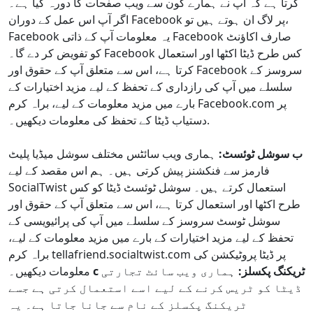
کرتا ہے کہ آپ نے ہمارے کون سے ویب صفحات کا دورہ کیا ہے۔
اگر آپ اس عمل کے دوران Facebook پر لاگ ان ہوتے ہیں تو،
Facebook یہ معلومات آپ کے ذاتی Facebook صارف اکاؤنٹ
کو تفویض کر دے گا۔ Facebook کس طرح ڈیٹا اکٹھا اور استعمال
کرتا ہے، اس سے متعلق آپ کے حقوق اور Facebook سروسز کے
سلسلے میں آپ کی رازداری کے تحفظ کے لیے مزید اختیارات کے
بارے میں مزید معلومات کے لیے، براہ کرم Facebook.com پر
دستیاب ڈیٹا کے تحفظ کی معلومات دیکھیں۔.
ب سوشل ٹوئسٹ:
ہماری ویب سائٹس مختلف سوشل میڈیا پلیٹ
فارمز سے فنکشنز پیش کرتی ہیں۔ ہم اس مقصد کے لیے
SocialTwist استعمال کرتے ہیں۔ سوشل ٹوئسٹ ڈیٹا کو کس
طرح اکٹھا اور استعمال کرتا ہے، اس سے متعلق آپ کے حقوق اور
سوشل ٹوسٹ سروسز کے سلسلے میں آپ کی پرائیویسی کے
تحفظ کے لیے مزید اختیارات کے بارے میں مزید معلومات کے لیے،
براہ کرم tellafriend.socialtwist.com پر ڈیٹا پروٹیکشن کی
c ٹریکنگ پکسلز:
ہماری ویب سائٹ تجارتی
معلومات دیکھیں۔
ڈیٹا کو ٹریس کرنے کے لیے اسے استعمال کرتی ہے جسے
ٹریکنگ پکسلز کے نام سے جانا جاتا ہے۔ یہ