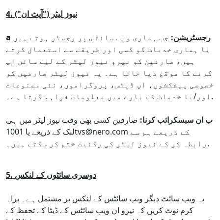
4. نیوز لیٹر ("آپٹ ان")
a رجسٹریشن:
جب ہماری ویب سائٹس پر رجسٹر ہوتے ہیں
یا ہماری خدمات کو کسی اور طریقے سے استعمال کرتے
ہیں، صارفین کو نیرو نیوز لیٹر کے لیے سائن اپ
کرنے کا موقع دیا جاتا ہے۔ یہ نیوز لیٹر صارفین کو
خصوصی پیشکشوں، اپ ڈیٹس، پروگراموں، نئی مصنوعات
اور/یا خدمات کے بارے میں معلومات فراہم کرتا ہے۔.
ب ان سبسکرائب کرنا:
صارفین کسی بھی وقت نیوز لیٹر میں ہی
لنک کے ذریعے یا 1001tvs@nero.com کے ذریعے ہم سے
رابطہ کر کے نیوز لیٹر کی رکنیت ختم کر سکتے ہیں۔.
5. دوسری سائٹوں کے لنکس
یہ ویب سائٹ دیگر ویب سائٹس کے لنکس پر مشتمل ہے۔ براہ
کرم نوٹ کریں کہ نیرو ان ویب سائٹس کے ڈیٹا کے تحفظ کے