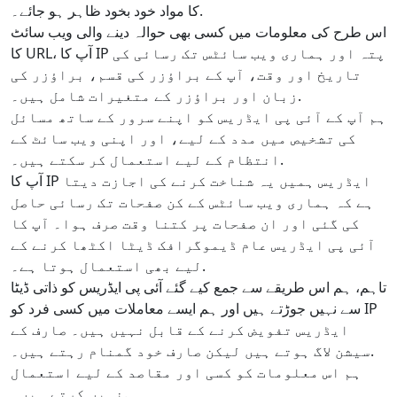
کا مواد خود بخود ظاہر ہو جائے۔.
اس طرح کی معلومات میں کسی بھی حوالہ دینے والی ویب سائٹ
کا URL، آپ کا IP پتہ اور ہماری ویب سائٹس تک رسائی کی
تاریخ اور وقت، آپ کے براؤزر کی قسم، براؤزر کی
زبان اور براؤزر کے متغیرات شامل ہیں۔.
ہم آپ کے آئی پی ایڈریس کو اپنے سرور کے ساتھ مسائل
کی تشخیص میں مدد کے لیے، اور اپنی ویب سائٹ کے
انتظام کے لیے استعمال کر سکتے ہیں۔.
آپ کا IP ایڈریس ہمیں یہ شناخت کرنے کی اجازت دیتا
ہے کہ ہماری ویب سائٹس کے کن صفحات تک رسائی حاصل
کی گئی اور ان صفحات پر کتنا وقت صرف ہوا۔ آپ کا
آئی پی ایڈریس عام ڈیموگرافک ڈیٹا اکٹھا کرنے کے
لیے بھی استعمال ہوتا ہے۔.
تاہم، ہم اس طریقے سے جمع کیے گئے آئی پی ایڈریس کو ذاتی ڈیٹا
سے نہیں جوڑتے ہیں اور ہم ایسے معاملات میں کسی فرد کو IP
ایڈریس تفویض کرنے کے قابل نہیں ہیں۔ صارف کے
سیشن لاگ ہوتے ہیں لیکن صارف خود گمنام رہتے ہیں۔.
ہم اس معلومات کو کسی اور مقاصد کے لیے استعمال
نہیں کرتے ہیں۔.