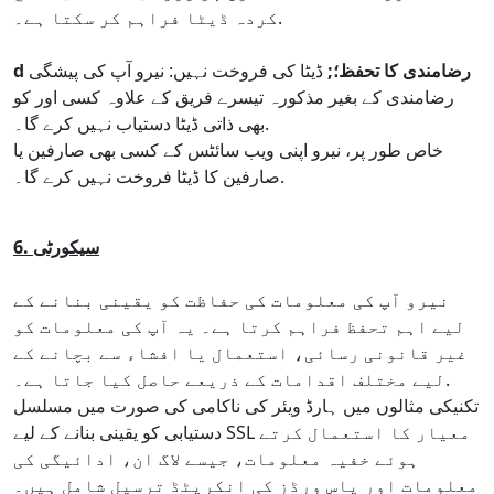
کردہ ڈیٹا فراہم کر سکتا ہے۔.
d رضامندی کا تحفظ؛;
ڈیٹا کی فروخت نہیں: نیرو آپ کی پیشگی
رضامندی کے بغیر مذکورہ تیسرے فریق کے علاوہ کسی اور کو
بھی ذاتی ڈیٹا دستیاب نہیں کرے گا۔.
خاص طور پر، نیرو اپنی ویب سائٹس کے کسی بھی صارفین یا
صارفین کا ڈیٹا فروخت نہیں کرے گا۔.
6. سیکورٹی
نیرو آپ کی معلومات کی حفاظت کو یقینی بنانے کے
لیے اہم تحفظ فراہم کرتا ہے۔ یہ آپ کی معلومات کو
غیر قانونی رسائی، استعمال یا افشاء سے بچانے کے
لیے مختلف اقدامات کے ذریعے حاصل کیا جاتا ہے۔.
تکنیکی مثالوں میں ہارڈ ویئر کی ناکامی کی صورت میں مسلسل
دستیابی کو یقینی بنانے کے لیے SSL معیار کا استعمال کرتے
ہوئے خفیہ معلومات، جیسے لاگ ان، ادائیگی کی
معلومات اور پاس ورڈز کی انکرپٹڈ ترسیل شامل ہیں۔