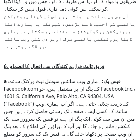
طریقوں یا مواد کے لیے یا اس طریقے کے لیے جس میں وہ ڈیٹا اکٹھا
کر سکتے ہیں کوئی ذمہ داری قبول نہیں کر سکتا۔.
آپ جس ویب سائٹ پر جاتے ہیں اس کی ڈیٹا پروٹیکشن
پالیسی کو احتیاط سے پڑھیں، کیونکہ یہ ہمارے ڈیٹا
پروٹیکشن ریگولیشنز سے مختلف ہو سکتا ہے۔ ہماری
ڈیٹا پروٹیکشن پالیسی صرف اوپر دی گئی ویب سائٹس
پر لاگو ہوتی ہے۔.
6. فریق ثالث فراہم کنندگان سے افعال کا انضمام
a فیس بک:
ہماری ویب سائٹس سوشل نیٹ ورکنگ سائٹ
Facebook.com کے پلگ ان پر مشتمل ہیں، جو Facebook Inc.،
1601 S. California Ave, Palo Alto, CA 94304, USA
("Facebook") کے ذریعے چلائی جاتی ہے۔ اگر آپ ہماری ویب
سائٹ کے کسی ایسے صفحے تک رسائی حاصل کرتے ہیں جس
میں ان میں سے کوئی ایک پلگ ان ہے، تو فیس بک سرورز سے ایک
کنکشن قائم ہو جائے گا اور آپ کے براؤزر کی اطلاع کے بعد پلگ
ان ویب صفحہ پر دکھایا جائے گا۔ یہ فیس بک کے سرور کو مطلع