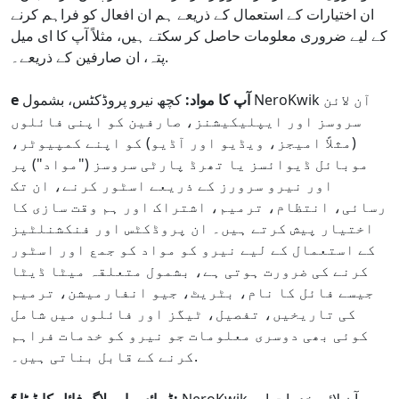
ان اختیارات کے استعمال کے ذریعے ہم ان افعال کو فراہم کرنے
کے لیے ضروری معلومات حاصل کر سکتے ہیں، مثلاً آپ کا ای میل
پتہ، ان صارفین کے ذریعے۔.
e آپ کا مواد:
کچھ نیرو پروڈکٹس، بشمول NeroKwik آن لائن
سروسز اور ایپلیکیشنز، صارفین کو اپنی فائلوں
(مثلاً امیجز، ویڈیو اور آڈیو) کو اپنے کمپیوٹر،
موبائل ڈیوائسز یا تھرڈ پارٹی سروسز ("مواد") پر
اور نیرو سرورز کے ذریعے اسٹور کرنے، ان تک
رسائی، انتظام، ترمیم، اشتراک اور ہم وقت سازی کا
اختیار پیش کرتے ہیں۔ ان پروڈکٹس اور فنکشنلٹیز
کے استعمال کے لیے نیرو کو مواد کو جمع اور اسٹور
کرنے کی ضرورت ہوتی ہے، بشمول متعلقہ میٹا ڈیٹا
جیسے فائل کا نام، بٹریٹ، جیو انفارمیشن، ترمیم
کی تاریخیں، تفصیل، ٹیگز اور فائلوں میں شامل
کوئی بھی دوسری معلومات جو نیرو کو خدمات فراہم
کرنے کے قابل بناتی ہیں۔.