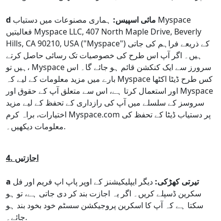
d مائی اسپیس:
ہماری مصنوعات میں دستیاب Myspace
فعالیتیں Myspace LLC, 407 North Maple Drive, Beverly
Hills, CA 90210, USA ("Myspace") کے ذریعے فراہم کی جاتی
ہیں۔ اگر آپ اس طرح کی خصوصیات تک رسائی حاصل کرتے
ہیں تو، Myspace سرورز سے ایک کنکشن قائم ہو جائے گا۔ اس
بارے میں مزید معلومات کے لیے کہ Myspace کس طرح ڈیٹا اکٹھا
اور استعمال کرتا ہے، اس سے متعلق آپ کے حقوق اور Myspace
سروسز کے سلسلے میں آپ کی رازداری کے تحفظ کے لیے مزید
اختیارات، براہ کرم Myspace.com پر دستیاب ڈیٹا کے تحفظ کی
معلومات دیکھیں۔.
4. اجازتیں
a تیرتی کھڑکی:
دیگر ایپلیکیشنز کے اوپر پاپ اپ فریم اور فل
سکرین ڈسپلے کریں۔ اگر یہ اجازت بند کر دی جاتی ہے، تو ہو
سکتا ہے کہ آپ کا اسکرین پروجیکشن سسٹم خود بخود بند ہو
جائے۔.