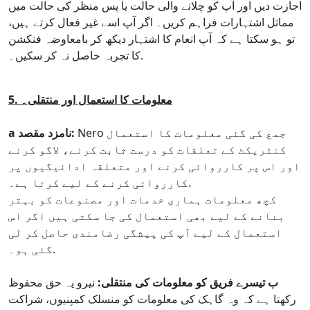
اجازت دیں اور آپ کو چلانے والی حالت یا پس منظر کی حالت میں
مماثل اشتہارات فراہم کریں۔ اگر آپ اسے غیر فعال کرتے ہیں،
تو ہو سکتا ہے کہ آپ انعام کا اشتہار دیکھ کر بامعاوضہ فنکشن
کا تجربہ حاصل نہ کر سکیں۔.
5. معلومات کا استعمال اور منتقلی۔
Nero جمع کی گئی معلومات کا استعمال
a نامزد مقصد:
کنٹریکٹ کے تعلقات کو درست ثابت کرنے، لاگو کرنے
اور اس پر کارروائی کرنے اور متعلقہ ادائیگیوں پر
کارروائی کرنے کے لیے کرتا ہے۔.
کچھ معلومات ہماری خدمات اور مصنوعات کو بہتر
بنانے کے لیے بھی استعمال کی جا سکتی ہیں اگر اس
استعمال کے لیے آپ کی پیشگی رضامندی حاصل کر لی
گئی ہو۔.
ب تیسرے فریق کو معلومات کی منتقلی:
نیرو یہ حق محفوظ
رکھتا ہے کہ وہ گاہک کی معلومات کو منسلک کمپنیوں، شراکت