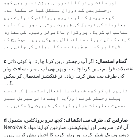
اور سافٹ ویئر کا اندرونی ورژن نمبر بھی کچھ
رجسٹریشن کے دوران منتقل کیا جا سکتا ہے۔.
کچھ سروسز کے لیے نیرو پروڈکٹس کے بارے میں
معلومات کی ترسیل کی ضرورت ہوتی ہے جو آپ کے لیے
مناسب اپ گریڈ، پروگرام ماڈیولز وغیرہ کی سفارش
کرنے کے لیے پہلے سے انسٹال ہو چکی ہیں۔ اس طرح کے
ڈیٹا پر گمنام طریقے سے کارروائی کی جاتی ہے۔.
c گمنام استعمال:
اگر آپ رجسٹر نہیں کرنا چاہتے یا کوئی ذاتی
تفصیلات فراہم نہیں کرنا چاہتے تو پھر بھی آپ ہمارے سافٹ ویئر
کی طرف سے پیش کردہ زیادہ تر فنکشنز استعمال کر سکیں
گے۔.
تاہم، آپ کو کچھ خدمات یا افعال استعمال کرنے سے
پہلے رجسٹر کرنے اور/یا اپنے ذاتی سیریل نمبر
سمیت معلومات فراہم کرنے کی ضرورت پڑ سکتی ہے۔.
d صارفین کی طرف سے انکشاف:
کچھ نیرو پروڈکٹس، بشمول
NeroKwik آن لائن سروسز اور ایپلیکیشنز، صارفین کو اپنا مواد
دوسروں تک شیئر کرنے اور ریفر کرنے کا اختیار پیش کرتے ہیں۔