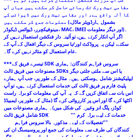
*** جب آپ مررنگ فنکشن استعمال کرتے ہیں، تو ہم
مقامی نیٹ ورک تک رسائی حاصل کر سکتے ہیں جہاں آپ
کا آلہ واقع ہے، اور مقامی نیٹ ورک میں ڈیوائس کی
معلومات جمع کر سکتے ہیں (بشمول ہارڈویئر ماڈل،
مینوفیکچرر، ڈیوائس ڈیکوڈر، MAC، IMEI اور دیگر معلومات)۔
اگر آپ انکار کرتے ہیں، تو آئینہ دار فنکشن استعمال نہیں کر
سکتے، لیکن یہ پروڈکٹ اور/یا سروس کے دیگر افعال کے آپ کے
عام استعمال کو متاثر نہیں کرے گا۔.
***تیسرے فریق کے SDK سروس فراہم کنندگان: ہماری
مصنوعات میں فریق ثالث SDKs یا اس سے ملتی جلتی دیگر
ایپلیکیشنز شامل ہوسکتی ہیں۔ مثال کے طور پر، جب آپ ہمارے
پلیٹ فارم پر فریق ثالث کی خدمات استعمال کرتے ہیں، تو آپ
اس بات سے اتفاق کریں گے کہ یہ آپ کی معلومات کو براہ راست
اکٹھا کرے گا اور اس پر کارروائی کرے گا (مثال کے طور پر، ایمبیڈڈ
کوڈز، پلگ انز وغیرہ کی شکل میں)۔ ہماری مصنوعات میں
شامل فریق ثالث SDK خدمات کے لیے، براہ کرم ""
فریق ثالث
SDK کیٹلاگ
""تفصیلات کے لیے۔ مذکورہ بالا سروس فراہم
کنندگان کی طرف سے معلومات کی جمع اور پروسیسنگ ان کی