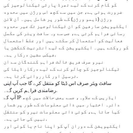
کو کام کرنے کے لیے تھرڈ پارٹی ٹیکنالوجیز کی
ضرورت ہوتی ہے، جن میں سے کچھ اس ورژن میں محدود
ورژن (ڈیمو ورژن) کے طور پر شامل ہیں۔ آن لائن
ایکٹیویشن صارفین کو ان ٹیکنالوجیز تک غیر محدود
رسائی فراہم کرتی ہے، جس سے وہ سافٹ ویئر کی مکمل
فعالیت کو استعمال کر سکتے ہیں اور غلط استعمال
کو روکتے ہیں۔ ایکٹیویشن کے لیے انٹرنیٹ کنکشن یا
فیکس مشین درکار ہے۔.
نیرو صرف فریق ثالث فراہم کنندگان سے ان
ٹیکنالوجیز کو چالو کرنے کے لیے درکار ڈیٹا کی
ترسیل اور کارروائی کرتا ہے۔.
سافٹ ویئر صرف اس ڈیٹا کو منتقل کرے گا جب آپ اپنی
رضامندی فراہم کریں گے۔.
آپ کے IP ایڈریس کے علاوہ، جسے بعض حالات میں کچھ
دائرہ اختیار میں ذاتی معلومات کے طور پر شمار
کیا جاتا ہے، کوئی ذاتی معلومات نیرو کو منتقل
نہیں کی جاتی ہے۔.
ایکٹیویشن کے دوران آپ کو اپنا نام یا کوئی اور