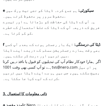
e سیکورٹی:
ہم جمع کردہ ڈیٹا کو نجی نیٹ ورک میں
محفوظ سرور پر محفوظ کرتے ہیں۔.
یہ آپ کے ڈیٹا کی حفاظت کو بڑھاتا ہے اور تیسرے
فریق کے ذریعہ آپ کے ڈیٹا کے غلط استعمال کے خطرے
کو کم کرتا ہے۔.
f ڈیٹا کی درستگی:
ایک بار رجسٹر ہونے کے بعد، آپ کسی
بھی وقت ہمارے رجسٹریشن سسٹم کے ذریعے اپنے ڈیٹا
میں ترمیم اور درست کر سکتے ہیں۔.
اگر ہمارا خودکار نظام آپ کی تبدیلیوں کو قبول یا نافذ نہیں کرتا
ہے، تو آپ کسی بھی وقت 1001tvs@nero.com پر ای میل
بھیج سکتے ہیں، جس میں ہم سے اپنے ڈیٹا میں ترمیم
کرنے کے لیے کہا جا سکتا ہے۔.
3. ذاتی معلومات کا استعمال
Nero جمع کی گئی معلومات کا استعمال
a نامزد مقصد: