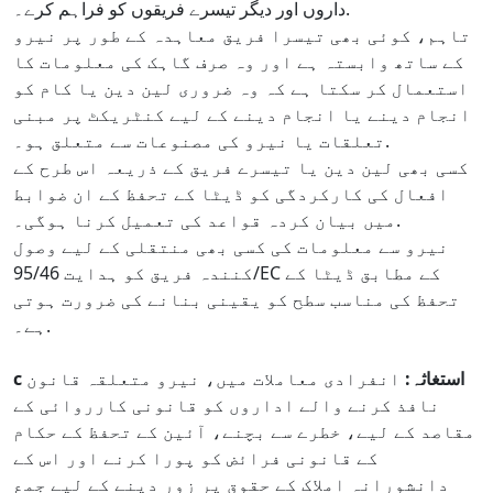
داروں اور دیگر تیسرے فریقوں کو فراہم کرے۔.
تاہم، کوئی بھی تیسرا فریق معاہدہ کے طور پر نیرو
کے ساتھ وابستہ ہے اور وہ صرف گاہک کی معلومات کا
استعمال کر سکتا ہے کہ وہ ضروری لین دین یا کام کو
انجام دینے یا انجام دینے کے لیے کنٹریکٹ پر مبنی
تعلقات یا نیرو کی مصنوعات سے متعلق ہو۔.
کسی بھی لین دین یا تیسرے فریق کے ذریعہ اس طرح کے
افعال کی کارکردگی کو ڈیٹا کے تحفظ کے ان ضوابط
میں بیان کردہ قواعد کی تعمیل کرنا ہوگی۔.
نیرو سے معلومات کی کسی بھی منتقلی کے لیے وصول
کنندہ فریق کو ہدایت 95/46/EC کے مطابق ڈیٹا کے
تحفظ کی مناسب سطح کو یقینی بنانے کی ضرورت ہوتی
ہے۔.
c استغاثہ:
انفرادی معاملات میں، نیرو متعلقہ قانون
نافذ کرنے والے اداروں کو قانونی کارروائی کے
مقاصد کے لیے، خطرے سے بچنے، آئین کے تحفظ کے حکام
کے قانونی فرائض کو پورا کرنے اور اس کے
دانشورانہ املاک کے حقوق پر زور دینے کے لیے جمع