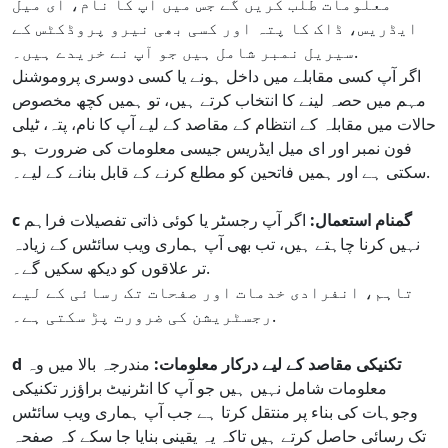
معلومات طلب کریں گے جس میں آپ کا نام، ای میل
ایڈریس، ڈاک کا پتہ اور کسی بھی نیرو پروڈکٹس کے
سیریل نمبر شامل ہیں جو آپ نے خریدے ہیں۔.
اگر آپ کسی مقابلے میں داخل ہونے یا کسی دوسری پروموشنل
مہم میں حصہ لینے کا انتخاب کرتے ہیں، تو ہمیں کچھ مخصوص
حالات میں مقابلہ کے انتظام کے مقاصد کے لیے آپ کا نام، پتہ، ٹیلی
فون نمبر اور ای میل ایڈریس جیسی معلومات کی ضرورت ہو
سکتی ہے اور ہمیں فاتحین کو مطلع کرنے کے قابل بنانے کے لیے۔.
c گمنام استعمال:
اگر آپ رجسٹر یا کوئی ذاتی تفصیلات فراہم
نہیں کرنا چاہتے ہیں، تب بھی آپ ہماری ویب سائٹس کے زیادہ
تر علاقوں کو دیکھ سکیں گے۔.
تاہم، انفرادی خدمات اور صفحات تک رسائی کے لیے
رجسٹریشن کی ضرورت پڑ سکتی ہے۔.
d تکنیکی مقاصد کے لیے درکار معلومات:
مندرجہ بالا میں وہ
معلومات شامل نہیں ہیں جو آپ کا انٹرنیٹ براؤزر تکنیکی
وجوہات کی بناء پر منتقل کرتا ہے جب آپ ہماری ویب سائٹس
تک رسائی حاصل کرتے ہیں تاکہ یہ یقینی بنایا جا سکے کہ صفحہ