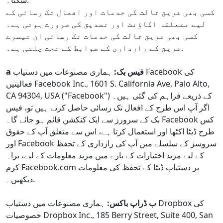
سکتا۔.
کسی بھی فریق ثالث کی خدمات اور افعال تک رسائی کے
لیے متعلقہ اکاؤنٹ اور تصدیق کی ضرورت ہوتی ہے۔
کسی بھی فریق ثالث کی خدمات تک رسائی ان تیسرے
فریق کے رازداری کے ضوابط کے تحت چلتی ہے۔.
a فیس بک:
ہماری مصنوعات میں دستیاب Facebook کی
فعالیتیں Facebook Inc., 1601 S. California Ave, Palo Alto,
CA 94304, USA ("Facebook") کے ذریعے فراہم کی گئی ہیں۔
اگر آپ اس طرح کے افعال تک رسائی حاصل کرتے ہیں تو، فیس
بک کے سرورز سے ایک کنکشن قائم ہو جائے گا۔ Facebook کس
طرح ڈیٹا اکٹھا اور استعمال کرتا ہے، اس سے متعلق آپ کے حقوق
اور Facebook سروسز کے سلسلے میں آپ کی رازداری کے تحفظ
کے لیے مزید اختیارات کے بارے میں مزید معلومات کے لیے، براہ
کرم Facebook.com پر دستیاب ڈیٹا کے تحفظ کی معلومات
دیکھیں۔.
ب ڈراپ باکس:
ہماری مصنوعات میں دستیاب Dropbox کی
خصوصیات Dropbox Inc., 185 Berry Street, Suite 400, San