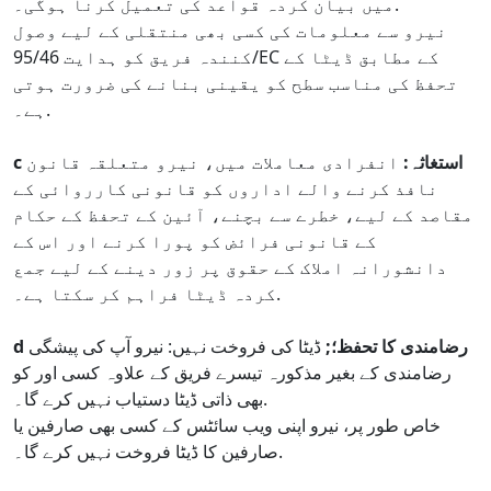
میں بیان کردہ قواعد کی تعمیل کرنا ہوگی۔.
نیرو سے معلومات کی کسی بھی منتقلی کے لیے وصول
کنندہ فریق کو ہدایت 95/46/EC کے مطابق ڈیٹا کے
تحفظ کی مناسب سطح کو یقینی بنانے کی ضرورت ہوتی
ہے۔.
c استغاثہ:
انفرادی معاملات میں، نیرو متعلقہ قانون
نافذ کرنے والے اداروں کو قانونی کارروائی کے
مقاصد کے لیے، خطرے سے بچنے، آئین کے تحفظ کے حکام
کے قانونی فرائض کو پورا کرنے اور اس کے
دانشورانہ املاک کے حقوق پر زور دینے کے لیے جمع
کردہ ڈیٹا فراہم کر سکتا ہے۔.
d رضامندی کا تحفظ؛;
ڈیٹا کی فروخت نہیں: نیرو آپ کی پیشگی
رضامندی کے بغیر مذکورہ تیسرے فریق کے علاوہ کسی اور کو
بھی ذاتی ڈیٹا دستیاب نہیں کرے گا۔.
خاص طور پر، نیرو اپنی ویب سائٹس کے کسی بھی صارفین یا
صارفین کا ڈیٹا فروخت نہیں کرے گا۔.