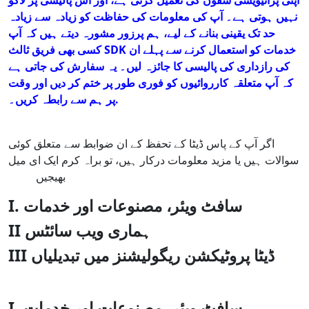
اپنی پرائیویسی شقوں کی تعمیل کرتی ہے، اور اس پالیسی پر لاگو
نہیں ہوتی ہے۔ آپ کی معلومات کی حفاظت کو زیادہ سے زیادہ
حد تک یقینی بنانے کے لیے، ہم پرزور مشورہ دیتے ہیں کہ آپ
کسی بھی فریق ثالث SDK خدمات کو استعمال کرنے سے پہلے ان
کی رازداری کی پالیسی کا جائزہ لیں۔ یہ سفارش کی جاتی ہے
کہ آپ متعلقہ کارروائیوں کو فوری طور پر ختم کر دیں اور وقت
پر ہم سے رابطہ کریں۔.
اگر آپ کے پاس ڈیٹا کے تحفظ کے ان ضوابط سے متعلق کوئی
سوالات ہیں یا مزید معلومات درکار ہیں، تو براہ کرم ایک ای میل
1001tvs@nero.com
بھیجیں
I. سافٹ ویئر، مصنوعات اور خدمات
II ہماری ویب سائٹس
III ڈیٹا پروٹیکشن ریگولیشنز میں تبدیلیاں
I. سافٹ ویئر، مصنوعات اور خدمات