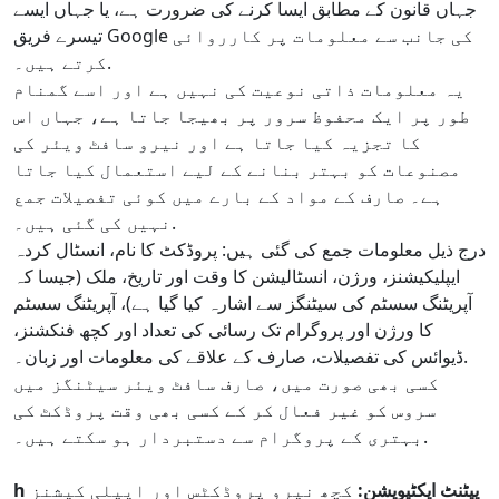
جہاں قانون کے مطابق ایسا کرنے کی ضرورت ہے، یا جہاں ایسے
تیسرے فریق Google کی جانب سے معلومات پر کارروائی
کرتے ہیں۔.
یہ معلومات ذاتی نوعیت کی نہیں ہے اور اسے گمنام
طور پر ایک محفوظ سرور پر بھیجا جاتا ہے، جہاں اس
کا تجزیہ کیا جاتا ہے اور نیرو سافٹ ویئر کی
مصنوعات کو بہتر بنانے کے لیے استعمال کیا جاتا
ہے۔ صارف کے مواد کے بارے میں کوئی تفصیلات جمع
نہیں کی گئی ہیں۔.
درج ذیل معلومات جمع کی گئی ہیں: پروڈکٹ کا نام، انسٹال کردہ
ایپلیکیشنز، ورژن، انسٹالیشن کا وقت اور تاریخ، ملک (جیسا کہ
آپریٹنگ سسٹم کی سیٹنگز سے اشارہ کیا گیا ہے)، آپریٹنگ سسٹم
کا ورژن اور پروگرام تک رسائی کی تعداد اور کچھ فنکشنز،
ڈیوائس کی تفصیلات، صارف کے علاقے کی معلومات اور زبان۔.
کسی بھی صورت میں، صارف سافٹ ویئر سیٹنگز میں
سروس کو غیر فعال کر کے کسی بھی وقت پروڈکٹ کی
بہتری کے پروگرام سے دستبردار ہو سکتے ہیں۔.
h پیٹنٹ ایکٹیویشن:
کچھ نیرو پروڈکٹس اور ایپلی کیشنز