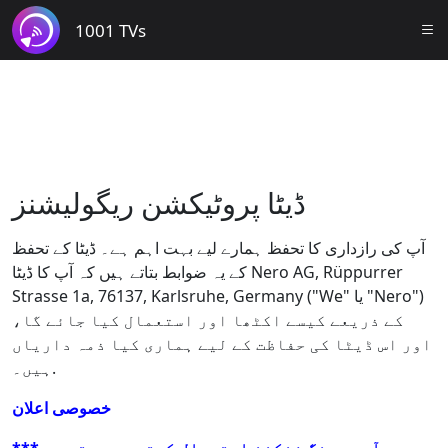
1001 TVs
ڈیٹا پروٹیکشن ریگولیشنز
آپ کی رازداری کا تحفظ ہمارے لیے بہت اہم ہے۔ ڈیٹا کے تحفظ
کے یہ ضوابط بتاتے ہیں کہ آپ کا ڈیٹا Nero AG, Rüppurrer
Strasse 1a, 76137, Karlsruhe, Germany ("We" یا "Nero")
کے ذریعے کیسے اکٹھا اور استعمال کیا جائے گا،
اور اس ڈیٹا کی حفاظت کے لیے ہماری کیا ذمہ داریاں
ہیں۔.
خصوصی اعلان