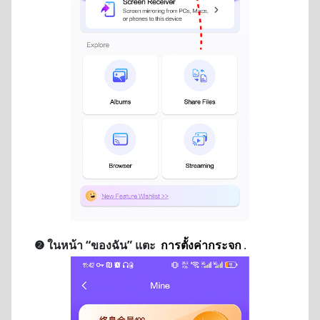
❷ ในหน้า “ของฉัน” แตะ
การตั้งค่ากระจก
.