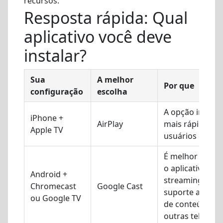
recursos.
Resposta rápida: Qual
aplicativo você deve
instalar?
Sua
A melhor
Por que
configuração
escolha
A opção integr
iPhone +
AirPlay
mais rápida pa
Apple TV
usuários da Ap
É melhor quan
o aplicativo de
Android +
streaming ofer
Chromecast
Google Cast
suporte ao env
ou Google TV
de conteúdo pa
outras telas