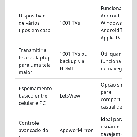
Funciona no iO
Dispositivos
Android,
de vários
1001 TVs
Windows, Mac,
tipos em casa
Android TV e
Apple TV
Transmitir a
1001 TVs ou
Útil quando o j
tela do laptop
backup via
funciona melho
para uma tela
HDMI
no navegador
maior
Opção simples
Espelhamento
para
básico entre
LetsView
compartilhame
celular e PC
casual de tela
Ideal para
Controle
usuários que
avançado do
ApowerMirror
desejam contro