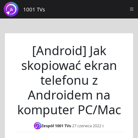
1001 TVs
[Android] Jak
skopiować ekran
telefonu z
Androidem na
komputer PC/Mac
Zespół 1001 TVs
-
27 czerwca 2022 r.