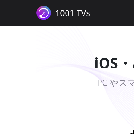
1001 TVs
iOS
PC や