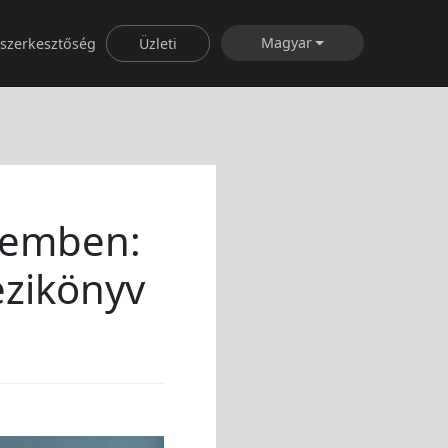
Magyar
rszerkesztőség
Üzleti
remben:
ézikönyv