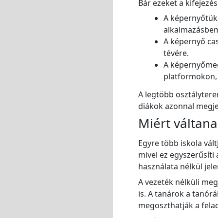
Bár ezeket a kifejez
A képernyőtükr
alkalmazásbem
A képernyő cas
tévére.
A képernyőmego
platformokon, 
A legtöbb osztályter
diákok azonnal megje
Miért váltana
Egyre több iskola vál
mivel ez egyszerűsíti
használata nélkül jel
A vezeték nélküli megj
is. A tanárok a tanó
megoszthatják a felad