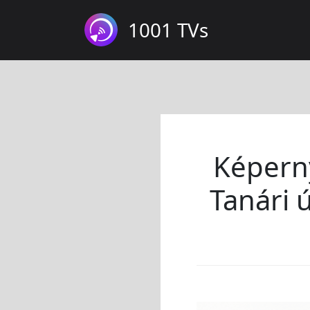
1001 TVs
Képern
Tanári 