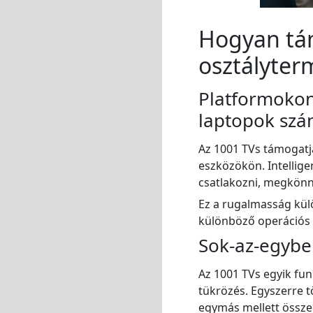
Hogyan tám
osztályter
Platformokon 
laptopok sz
Az 1001 TVs támogatj
eszközökön. Intellig
csatlakozni, megkönn
Ez a rugalmasság kül
különböző operációs 
Sok-az-egybe
Az 1001 TVs egyik fu
tükrözés. Egyszerre t
egymás mellett összeh