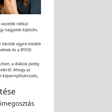
 vezeték nélkül
gy nagyobb kijelzőn,
z iskolák egyre inkább
zvétele és a BYOD
zben, a diákok pedig
zeikről. Ahogy az
li képernyőtükrözés,
tése
yőmegosztás