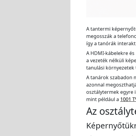
A tantermi képernyőtü
megosszák a telefono
így a tanórák intera
A HDMI-kábelekre és a
a vezeték nélküli kép
tanulási környezetek
A tanárok szabadon m
azonnal megoszthatják
osztálytermek egyre i
mint például a
1001 T
Az osztály
Képernyőtükr