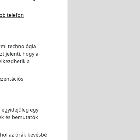
bb telefon
ermi technológia
t jelenti, hogy a
elkezdhetik a
ezentációs
 egyidejűleg egy
tek és bemutatók
hol az órák kevésbé