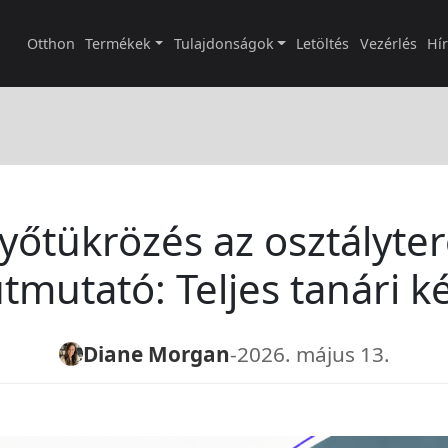
Otthon
Termékek
Tulajdonságok
Letöltés
Vezérlés
Hí
yőtükrözés az osztályte
útmutató: Teljes tanári k
Diane Morgan
-
2026. május 13.