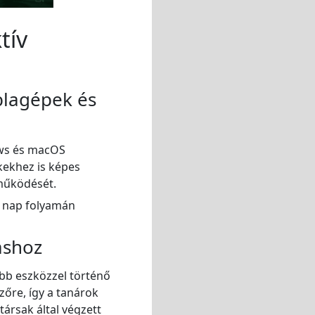
tív
blagépek és
ows és macOS
kekhez is képes
működését.
a nap folyamán
áshoz
öbb eszközzel történő
zőre, így a tanárok
ársak által végzett