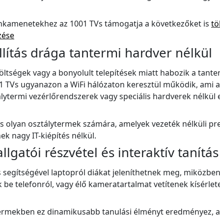
kamenetekhez az 1001 TVs támogatja a következőket is
tö
zése
lítás drága tantermi hardver nélkül
öltségek vagy a bonyolult telepítések miatt habozik a tant
1 TVs ugyanazon a WiFi hálózaton keresztül működik, ami az
lytermi vezérlőrendszerek vagy speciális hardverek nélkül 
s olyan osztálytermek számára, amelyek vezeték nélküli pr
k nagy IT-kiépítés nélkül.
llgatói részvétel és interaktív tanítás
 segítségével laptopról diákat jeleníthetnek meg, miközben
be telefonról, vagy élő kameratartalmat vetítenek kísérle
ytermekben ez dinamikusabb tanulási élményt eredményez, a