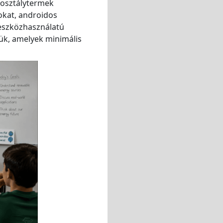
 osztálytermek
okat, androidos
 eszközhasználatú
ük, amelyek minimális