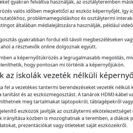
éseket gyakran felváltva használják, az osztályteremben m
özés valós időben megkettőzi az eszköz képernyőjét, így ide
utatókhoz, problémamegoldáshoz és osztálytermi interak
tingot általában médialejátszásra használják, például vide
sztás gyakrabban fordul elő távoli megbeszéléseken vagy 
ahol a résztvevők online dolgoznak együtt.
emben a képernyőtükrözés a legrugalmasabb megoldás, mive
leníthetik, hogy pontosan mi történik a képernyőjükön.
k az iskolák vezeték nélküli képerny
tja fel a vezetékes tantermi berendezéseket vezeték nélküli
 a tanítást és az eszközmegosztást. A tanárok HDMI-kábel 
eníthetnek meg tartalmakat laptopokról, táblagépekről vagy
elenítő eszközök javítják az osztálytermi elkötelezettséget 
rák irányítása közben is mozoghatnak a teremben, a diákok 
atokat, prezentációkat vagy ötleteket saját eszközeikről.