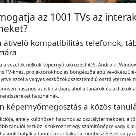
ogatja az 1001 TVs az interak
meket?
átívelő kompatibilitás telefonok, tá
ámára
a a vezeték nélküli képernyőtükrözést iOS, Android, Wind
ens TV-khez, projektorokhoz és böngészőalapú vevőkészülé
yítve ezzel a vegyes eszközökoszisztémájú osztálytermek 
önösen hasznos az iskolákban, ahol a tanárok és a diákok 
rendszereket használnak.
n képernyőmegosztás a közös tanul
nkciója, amely különösen hasznos az osztálytermekben, a t
öbb tanulói eszköz is tükrözhet egy számítógépre vagy kijel
asonlíthatják a tanulói munkákat a megbeszélések vagy a t