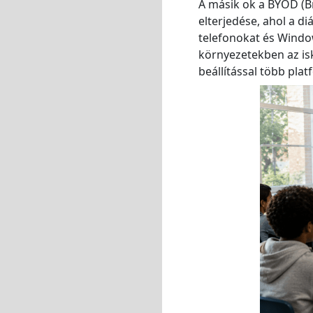
A másik ok a BYOD (B
elterjedése, ahol a 
telefonokat és Windo
környezetekben az is
beállítással több pl