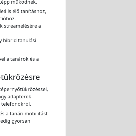
ásképp működnek.
ális élő tanításhoz,
cióhoz.
ók streamelésére a
hibrid tanulási
l a tanárok és a
őtükrözésre
 képernyőtükrözéssel,
vagy adapterek
 telefonokról.
és a tanári mobilitást
pedig gyorsan