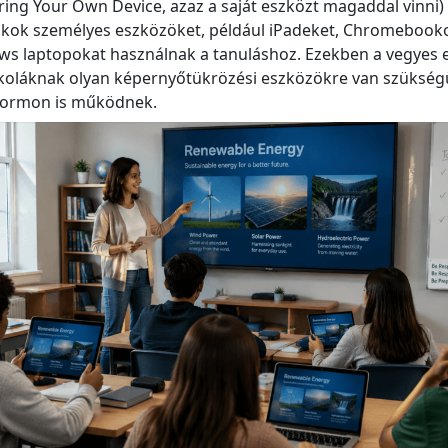
ring Your Own Device, azaz a saját eszközt magaddal vinni)
diákok személyes eszközöket, például iPadeket, Chromebook
ws laptopokat használnak a tanuláshoz. Ezekben a vegyes
koláknak olyan képernyőtükrözési eszközökre van szükség
atformon is működnek.