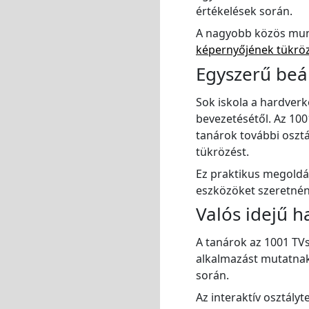
értékelések során.
A nagyobb közös mun
képernyőjének tükrö
Egyszerű beál
Sok iskola a hardverk
bevezetésétől. Az 100
tanárok további osztá
tükrözést.
Ez praktikus megoldá
eszközöket szeretnéne
Valós idejű ha
A tanárok az 1001 TVs
alkalmazást mutatnak 
során.
Az interaktív osztál