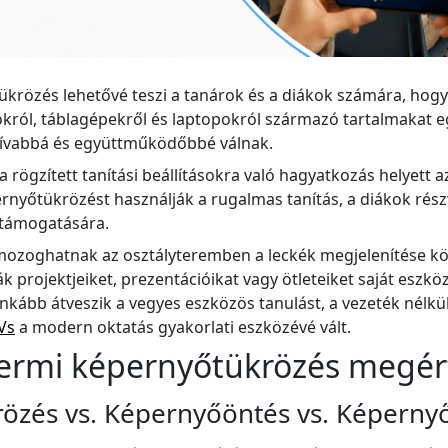
krözés lehetővé teszi a tanárok és a diákok számára, hogy
król, táblagépekről és laptopokról származó tartalmakat e
ktívabbá és együttműködőbbé válnak.
 rögzített tanítási beállításokra való hagyatkozás helyett a
ernyőtükrözést használják a rugalmas tanítás, a diákok rés
 támogatására.
ozoghatnak az osztályteremben a leckék megjelenítése kö
 projektjeiket, prezentációikat vagy ötleteiket saját eszkö
nkább átveszik a vegyes eszközös tanulást, a vezeték nélkü
Vs
a modern oktatás gyakorlati eszközévé vált.
termi képernyőtükrözés megér
özés vs. Képernyőöntés vs. Képern