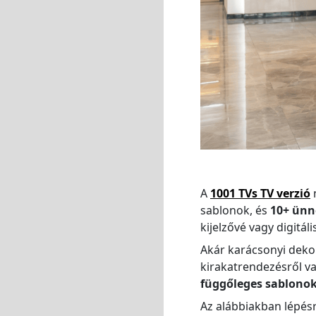
A
1001 TVs TV verzió
m
sablonok, és
10+ ünn
kijelzővé vagy digitál
Akár karácsonyi dekor
kirakatrendezésről va
függőleges sablono
Az alábbiakban lépés