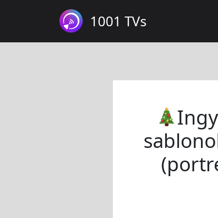
1001 TVs
Ingy
sablono
(portr