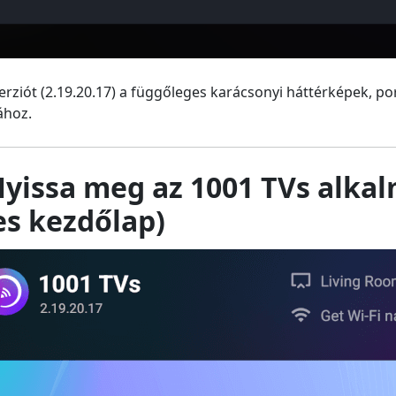
verziót (2.19.20.17) a függőleges karácsonyi háttérképek, p
ához.
 Nyissa meg az 1001 TVs alka
es kezdőlap)