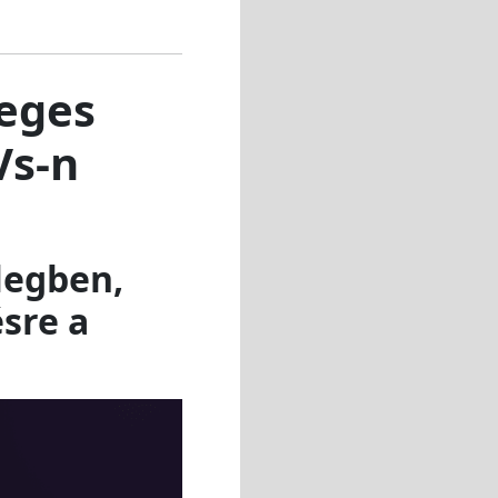
eges
Vs-n
legben,
ésre a