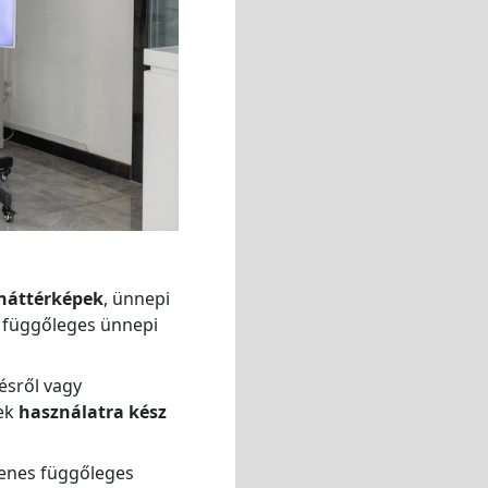
háttérképek
, ünnepi
t függőleges ünnepi
ésről vagy
nek
használatra kész
yenes függőleges