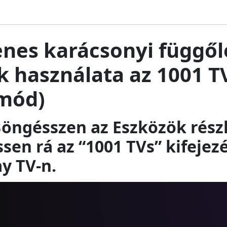
nes karácsonyi függől
k használata az 1001 T
 mód)
 Böngésszen az Eszközök rész
sen rá az “1001 TVs” kifejez
y TV-n.