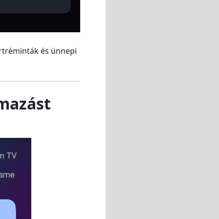
ortréminták és ünnepi
lmazást