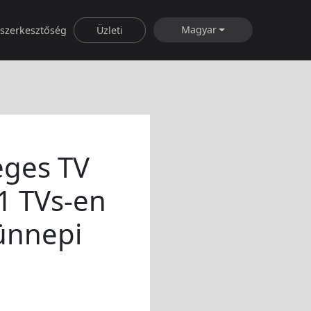
Magyar
rszerkesztőség
Üzleti
eges TV
1 TVs-en
 ünnepi