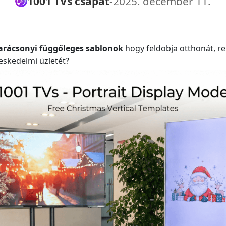
1001 TVs csapat
-
2025. december 11.
arácsonyi függőleges sablonok
hogy feldobja otthonát, r
eskedelmi üzletét?