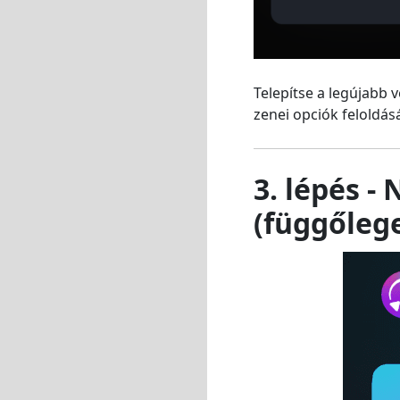
Telepítse a legújabb 
zenei opciók feloldás
3. lépés -
(függőleg