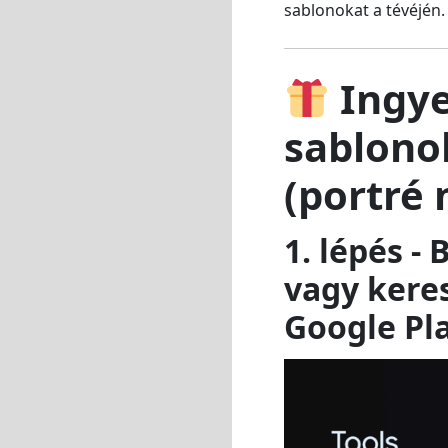
sablonokat a tévéjén.
Ingye
sablono
(portré
1. lépés -
vagy keres
Google Pla