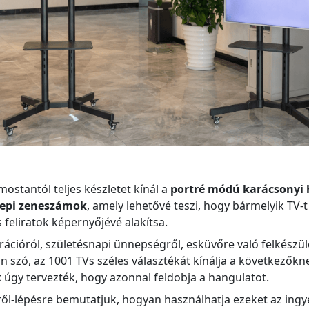
ostantól teljes készletet kínál a
portré módú karácsonyi 
epi zeneszámok
, amely lehetővé teszi, hogy bármelyik TV-
is feliratok képernyőjévé alakítsa.
ációról, születésnapi ünnepségről, esküvőre való felkészül
n szó, az 1001 TVs széles választékát kínálja a következők
k
úgy tervezték, hogy azonnal feldobja a hangulatot.
ről-lépésre bemutatjuk, hogyan használhatja ezeket az ing