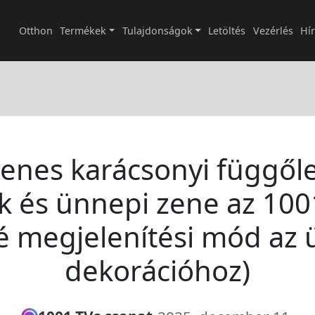
Otthon
Termékek
Tulajdonságok
Letöltés
Vezérlés
Hí
enes karácsonyi függől
k és ünnepi zene az 100
é megjelenítési mód az
dekorációhoz)