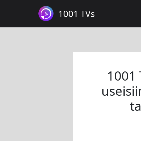
1001 TVs
1001 
useisii
ta