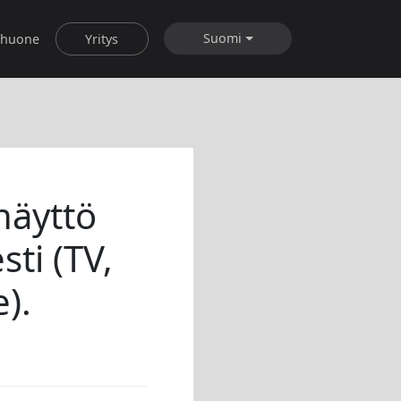
Suomi
shuone
Yritys
näyttö
sti (TV,
e).