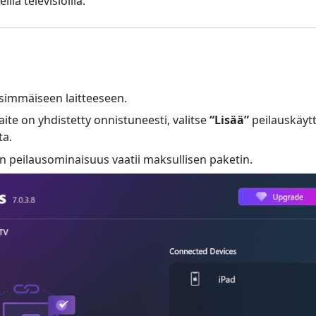
lla televisioilla.
nsimmäiseen laitteeseen.
ite on yhdistetty onnistuneesti, valitse
“Lisää”
peilauskäytt
ta.
 peilausominaisuus vaatii maksullisen paketin.