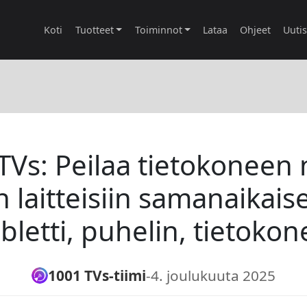
Koti
Tuotteet
Toiminnot
Lataa
Ohjeet
Uuti
TVs: Peilaa tietokoneen 
n laitteisiin samanaikaise
bletti, puhelin, tietokon
1001 TVs-tiimi
-
4. joulukuuta 2025