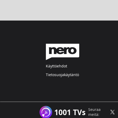
Käyttöehdot
Tietosuojakäytäntö
Seuraa
1001 TVs
meitä: