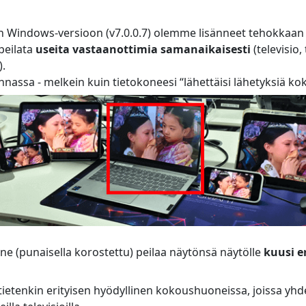
n Windows-versioon (v7.0.0.7) olemme lisänneet tehokkaa
 peilata
useita vastaanottimia samanaikaisesti
(televisio, 
).
nnassa - melkein kuin tietokoneesi “lähettäisi lähetyksiä ko
one (punaisella korostettu) peilaa näytönsä näytölle
kuusi er
ietenkin erityisen hyödyllinen kokoushuoneissa, joissa yh