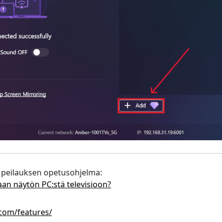
 peilauksen opetusohjelma:
an näytön PC:stä televisioon?
com/features/